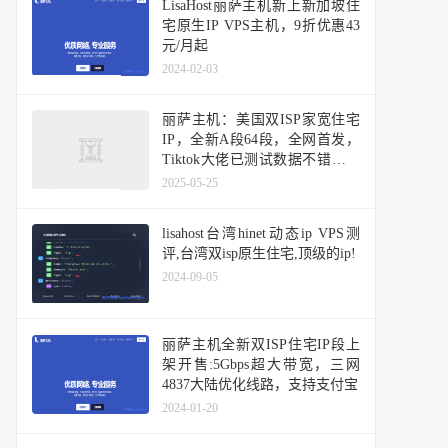
LisaHost丽萨主机新上新加坡住
宅原生IP VPS主机，9折优惠43
元/月起
2024-02-03
丽萨主机：美国双ISP家宽住宅
IP，全新A段64段，全网首发，
Tiktok大佬已测试数据不错，可
以冲了！
2025-05-25
lisahost台湾hinet动态ip VPS测
评,台湾双isp原生住宅,顶级的ip!
2024-09-05
丽萨主机全新双ISP住宅IP段上
架开售:5Gbps超大带宽，三网
4837大陆优化线路，支持支付宝
2024-01-20