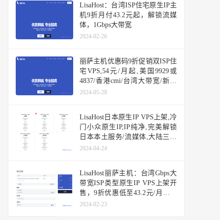
LisaHost：台湾ISP住宅原生IP主
机9折月付43.2元起，解锁流媒
体，1Gbps大带宽
2024-02-26
丽萨主机优惠码9折促销双ISP住
宅VPS,54元/月起,美国9929或
4837/香港cmi/台湾大带宽/新加
坡大带宽/日本原生IP
2024-05-28
LisaHost日本原生IP VPS上架,冷
门小众原生IP,IP纯净,完美解锁
日本本土服务/流媒体,大陆三网
优化网络
2024-04-24
LisaHost丽萨主机：台湾Gbps大
带宽ISP类型原生IP VPS上架开
售，9折优惠低至43.2元/月，年
付款366元，推荐作为落地机用
2024-02-23
香港或日本机器中转使用