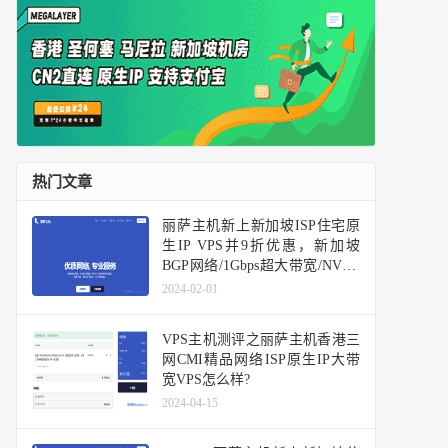
热门文章
丽萨主机新上新加坡ISP住宅原
生IP VPS并9折优惠，新加坡
BGP网络/1Gbps超大带宽/NVMe
硬盘
2024-02-01
VPS主机测评之丽萨主机香港三
网CMI精品网络ISP原生IP大带
宽VPS怎么样?
2024-04-15