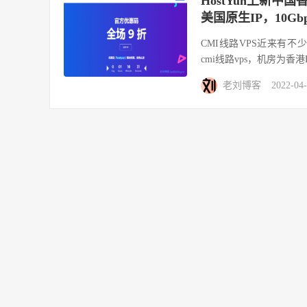
HostYun上新中国
美国原生IP，10Gb
CMI线路VPS近来有不
cmi线路vps，机房为香港Eq
老刘博客
2022-04