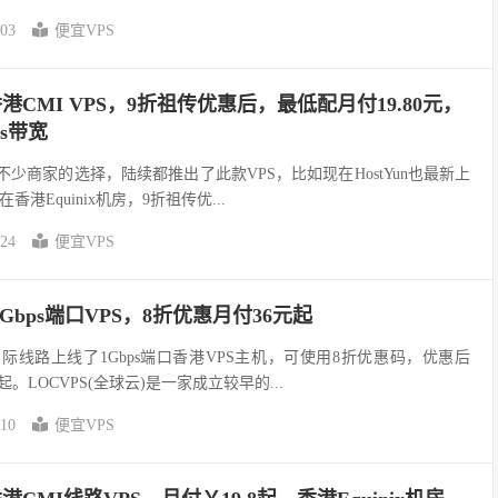
-03
便宜VPS
香港CMI VPS，9折祖传优惠后，最低配月付19.80元，
ps带宽
是不少商家的选择，陆续都推出了此款VPS，比如现在HostYun也最新上
香港Equinix机房，9折祖传优...
-24
便宜VPS
Gbps端口VPS，8折优惠月付36元起
国际线路上线了1Gbps端口香港VPS主机，可使用8折优惠码，优惠后
起。LOCVPS(全球云)是一家成立较早的...
-10
便宜VPS