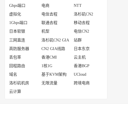
Gbps端口
电商
NTT
虚拟化
电信去程
洛杉矶CN2
1Gbps端口
联通去程
移动去程
日本软银
机型
电信CN2
三网直连
洛杉矶CN2 GIA
站群
高防服务器
CN2 GIA线路
日本东京
丢包率
香港CMI
云主机
回程路由
1核1G
香港BGP
域名
基于KVM架构
UCloud
洛杉矶机房
无限流量
跨境电商
云计算