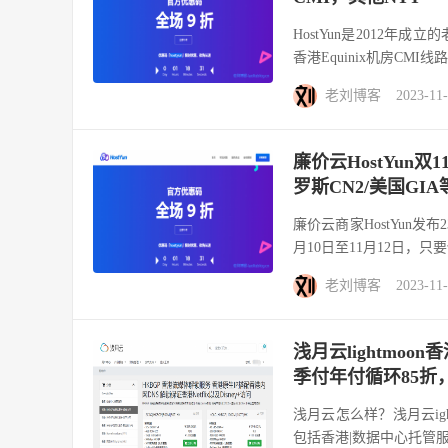
HostYun是2012年成
香港Equinix机房CMI线路
老刘博客
2023-11
廉价云HostYun双
罗斯CN2/美国GIA
廉价云商家HostYun发
月10日至11月12日，只要使
老刘博客
2023-11
浅月云lightmoo
季付年付循环85折
浅月云怎么样？浅月云ig
包括香港|数据中心托管服务、香港