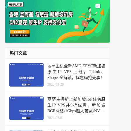
热门文章
丽萨主机全新AMD EPYC新加坡
原生IP VPS上线，Tiktok、
Shopee全解锁，优惠码抢先享！
2025-03-20
丽萨主机新上新加坡ISP住宅原
生IP VPS并9折优惠，新加坡
BGP网络/1Gbps超大带宽/NVMe
硬盘
2024-02-01