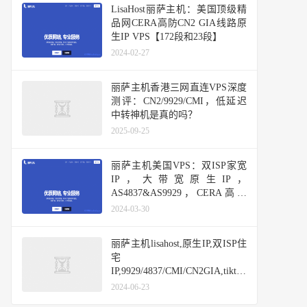
LisaHost丽萨主机：美国顶级精
品网CERA高防CN2 GIA线路原
生IP VPS【172段和23段】
2024-02-27
丽萨主机香港三网直连VPS深度
测评：CN2/9929/CMI，低延迟
中转神机是真的吗？
2025-09-25
丽萨主机美国VPS：双ISP家宽
IP，大带宽原生IP，
AS4837&AS9929，CERA高防
CN2 GIA
2024-03-30
丽萨主机lisahost,原生IP,双ISP住
宅
IP,9929/4837/CMI/CN2GIA,tiktok
vps,香港/日本/新加坡/美国/台湾/
2024-06-23
英国