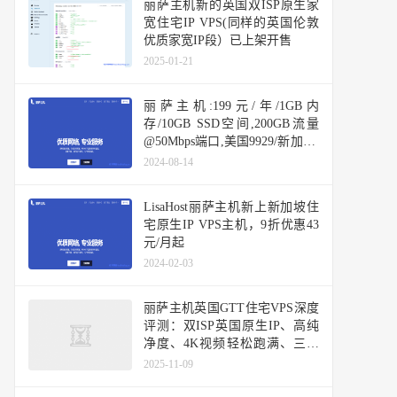
丽萨主机新的英国双ISP原生家
宽住宅IP VPS(同样的英国伦敦
优质家宽IP段）已上架开售
2025-01-21
丽萨主机:199元/年/1GB内
存/10GB SSD空间,200GB流量
@50Mbps端口,美国9929/新加坡/
台湾
2024-08-14
LisaHost丽萨主机新上新加坡住
宅原生IP VPS主机，9折优惠43
元/月起
2024-02-03
丽萨主机英国GTT住宅VPS深度
评测：双ISP英国原生IP、高纯
净度、4K视频轻松跑满、三网
基本直连
2025-11-09