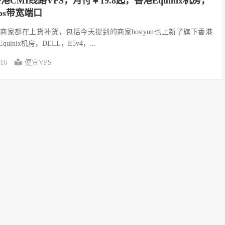
香港CMI线路VPS，月付￥19.8起，香港Equinix机房，
ps带宽端口
少商家都在上货补货，包括今天提到的商家hostyun也上新了旗下香港
uinix机房，DELL，E5v4，...
-16
便宜VPS