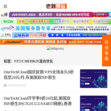
在
线
客
服
标签：NTT/CMI/HKIX混合优化
OneTechCloud国庆促销:VPS全场永久8折
低至24元/月,有美国双ISP/原生
IP(CN2/CU2/AS4837),香港CMI/CN2
OneTechCloud
OneTechCloud开学季8折24元起,美国双
ISP/原生IP(CN2/CU2/AS4837网络),香港
CMI/CN2高速系列