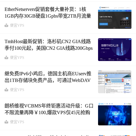
449元/年
EtherNetservers促销套餐大量补货：1核
1GB内存30GB硬盘1Gpbs带宽2TB月流量
2IPv4洛杉矶VPS年付12美元附测试IP
便宜VPS
TmhHost最新促销：洛杉矶CN2 GIA线路
季付100元起，美国CN2 GIA线路200Gbps
高防VPS季付192元起附8折优惠码及测试
便宜VPS
IP
继免费IPv6小鸡后，德国主机商EUserv推
出1TB存储块免费产品，可通过WebDAV
方式挂载到VPS附申请入口地址
便宜VPS
朗桥维视VCBMS年终钜惠活动升级：G口
不限流量再降￥100,爆款VPS仅45元抢购
便宜VPS