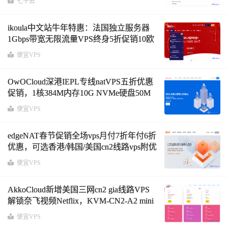
七牛云
ikoula中文站牛年特惠：法国独立服务器
1Gbps带宽无限流量VPS终身5折促销10欧
元/月起
便宜VPS
OwOCloud深港IEPL专线natVPS五折优惠
促销，1核384M内存10G NVMe硬盘50M
带宽100G月流量实付84.5元/月起附优惠码
便宜VPS
edgeNAT春节促销全场vps月付7折年付6折
优惠，可选香港/韩国/美国cn2线路vps附优
惠码及测试IP
便宜VPS
AkkoCloud新增美国三网cn2 gia线路VPS
解锁奈飞视频Netflix，KVM-CN2-A2 mini
年付特惠套餐1核768M内存15GB SSD硬
便宜VPS
盘双向流量800 GB/月（100Mbps带宽）