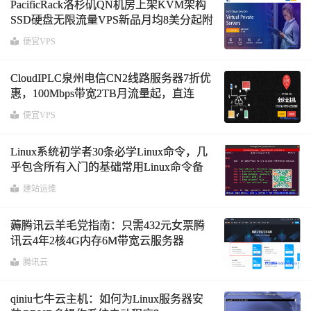
PacificRack洛杉矶QN机房上架KVM架构
SSD硬盘无限流量VPS新品月均8美分起附
优惠码及测试IP
便宜VPS
CloudIPLC泉州电信CN2线路服务器7折优
惠，100Mbps带宽2TB月流量起，直连
NTT、PCCW等国际线路
便宜VPS
Linux系统初学者30条必学Linux命令，几
乎包含所有入门的基础常用Linux命令备
忘单
建站运维
薅腾讯云羊毛党指南：只需432元女票腾
讯云4年2核4G内存6M带宽云服务器
腾讯云
qiniu七牛云主机：如何为Linux服务器安