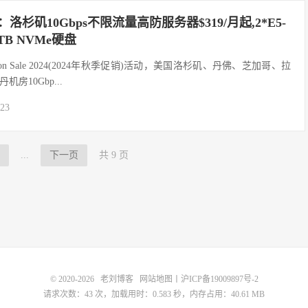
销：洛杉矶10Gbps不限流量高防服务器$319/月起,2*E5-
/2TB NVMe硬盘
 Season Sale 2024(2024年秋季促销)活动，美国洛杉矶、丹佛、芝加哥、拉
房10Gbp...
-23
...
下一页
共 9 页
© 2020-2026
老刘博客
网站地图
丨
沪ICP备19009897号-2
请求次数：43 次，加载用时：0.583 秒，内存占用：40.61 MB