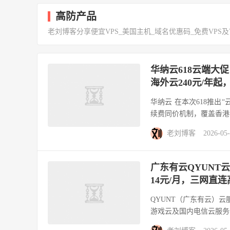
高防产品
老刘博客分享便宜VPS_美国主机_域名优惠码_免费VPS及
华纳云618云端大
海外云240元/年
华纳云 在本次618推出“
续费同价机制，覆盖香港
老刘博客
2026-05
广东有云QYUNT
14元/月，三网直连
QYUNT（广东有云）云
游戏云及国内电信云服务器，