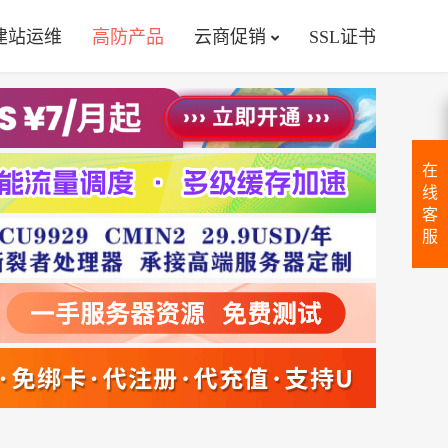
建站运维
高防产品
云商促销
SSL证书
在
线
客
服