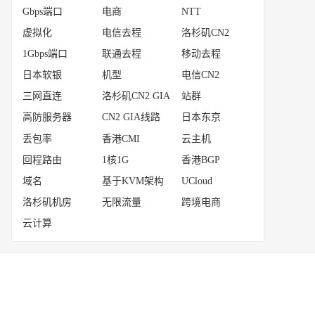
Gbps端口
电商
NTT
虚拟化
电信去程
洛杉矶CN2
1Gbps端口
联通去程
移动去程
日本软银
机型
电信CN2
三网直连
洛杉矶CN2 GIA
站群
高防服务器
CN2 GIA线路
日本东京
丢包率
香港CMI
云主机
回程路由
1核1G
香港BGP
域名
基于KVM架构
UCloud
洛杉矶机房
无限流量
跨境电商
云计算