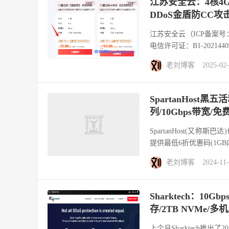
江苏安全云：4核4
DDoS金盾防CC攻
江苏安全云（ICP备案号：
电信许可证：B1-202144
老刘博客
2025-02
SpartanHost黑
列/10Gbps带宽/
SpartanHost(又
提供最低6折优惠码(1GB内存
老刘博客
2024-11
Sharktech：10G
存/2TB NVMe/多
上个月Sharktech推