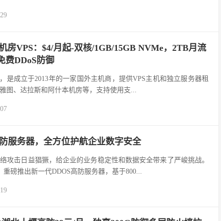
-29
拉斯机房VPS：$4/月起-双核/1GB/15GB NVMe，2TB月流
免费DDoS防御
称斯巴达，是成立于2013年的一家国外主机商，提供VPS主机和独立服务器租
雅图、达拉斯和阿什本机房等，支持使用支...
-07
高防服务器，全方位护航企业数字安全
网络攻击日益猖獗，给企业的业务稳定性和数据安全带来了严峻挑战。
om）重磅推出新一代DDOS高防服务器，基于800...
-19