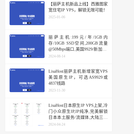
【丽萨主机新品上线】西雅图家
宽住宅IP VPS，解锁无限可能！
2025-01-06
丽萨主机:199元/年/1GB内
存/10GB SSD空间,200GB流量
@50Mbps端口,美国9929/新加坡/
台湾
2024-08-14
LisaHost丽萨主机新增家宽VPS
美国原生IP，可选AS9929或
4837线路
2023-11-30
LisaHost日本原生IP VPS上架,冷
门小众原生IP,IP纯净,完美解锁
日本本土服务/流媒体,大陆三网
优化网络
2024-04-24