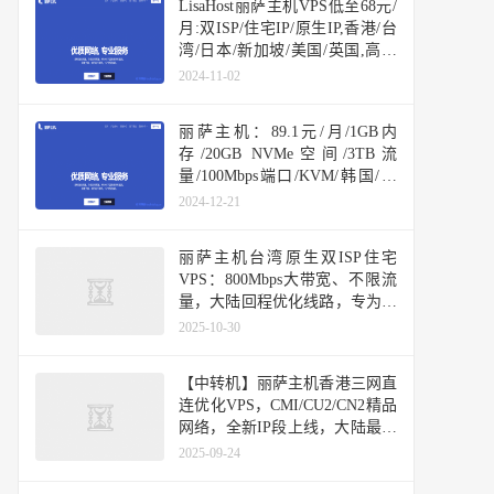
LisaHost丽萨主机VPS低至68元/
月:双ISP/住宅IP/原生IP,香港/台
湾/日本/新加坡/美国/英国,高速
线路CN2/CUII/CMI/AS4837
2024-11-02
丽萨主机：89.1元/月/1GB内
存/20GB NVMe空间/3TB流
量/100Mbps端口/KVM/韩国/直
连/原生IP
2024-12-21
丽萨主机台湾原生双ISP住宅
VPS：800Mbps大带宽、不限流
量，大陆回程优化线路，专为流
媒体业务打造
2025-10-30
【中转机】丽萨主机香港三网直
连优化VPS，CMI/CU2/CN2精品
网络，全新IP段上线，大陆最低
延迟8ms，48小时内免费换IP和
2025-09-24
全额退款