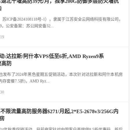
G湖北十堰高防39元/月，独享200G防御多层防火墙抗
击
苏ICP备2024108118号-1），隶属于江苏安全云网络科技有限公司，
09，公安备案：苏公网安备32...
-19
五活动:达拉斯/阿什本VPS低至6折,AMD Ryzen9系
免费高防
称斯巴达)也发布了2024年黑色星期五促销活动，本次针对达拉斯和阿什本机房
套餐7.5折)，AMD Ryz...
-30
bps不限流量高防服务器$271/月起,2*E5-2678v3/256G内
机房
出了2024年秋季促销活动，目前商家针对中国客户再提供8.5折优惠码，折后