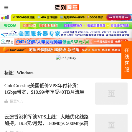
在
线
客
服
标签：Windows
ColoCrossing美国低价VPS年付补货：
1Gbps带宽，$10.99/年享受40TB月流量
KVM方案全面解析 洛杉矶机房新鲜补
便宜VPS
货！
云途香港将军澳VPS上线：大陆优化线路
加持，19.8元/月起，180Mbps-500Mbps高
速带宽推荐