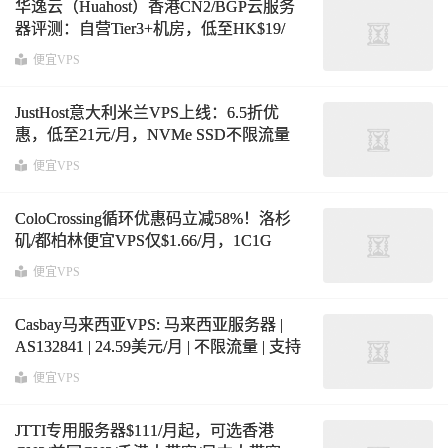
华逸云（Huahost）香港CN2/BGP云服务
器评测：自营Tier3+机房，低至HK$19/
月，支持1.2T高防与全球免实名
便宜VPS
JustHost意大利米兰VPS上线：6.5折优
惠，低至21元/月，NVMe SSD不限流量
便宜VPS
ColoCrossing循环优惠码立减58%！洛杉
矶/都柏林便宜VPS仅$1.66/月，1C1G
25GB SSD，20TB流量@1Gbps带宽
便宜VPS
Casbay马来西亚VPS: 马来西亚服务器 |
AS132841 | 24.59美元/月 | 不限流量 | 支持
Linux/Windows
便宜VPS
JTTI专用服务器$111/月起，可选香港