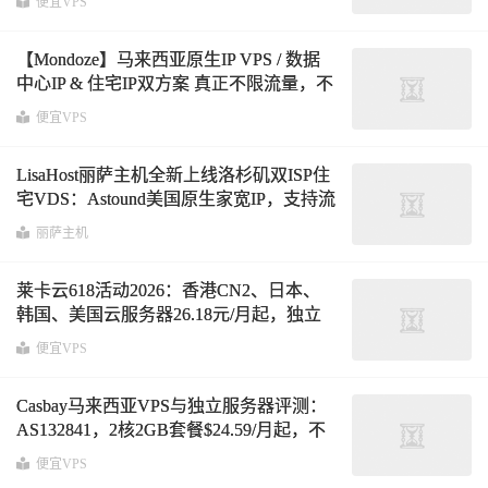
便宜VPS
【Mondoze】马来西亚原生IP VPS / 数据
中心IP & 住宅IP双方案 真正不限流量，不
降速不断线|住宅IP动态轮换，杜绝脏IP封
便宜VPS
号|$8.33/月起
LisaHost丽萨主机全新上线洛杉矶双ISP住
宅VDS：Astound美国原生家宽IP，支持流
媒体解锁与跨境应用
丽萨主机
莱卡云618活动2026：香港CN2、日本、
韩国、美国云服务器26.18元/月起，独立
服务器450元/月起
便宜VPS
Casbay马来西亚VPS与独立服务器评测：
AS132841，2核2GB套餐$24.59/月起，不
限流量
便宜VPS