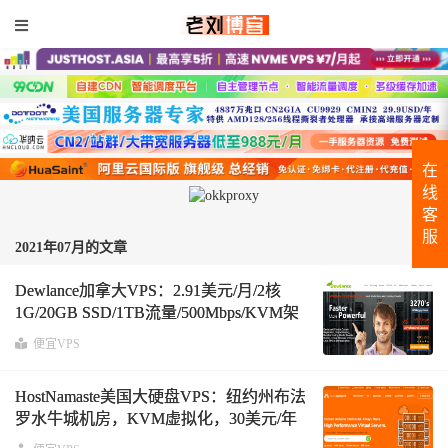
在
线
客
服
2021年07月的文章
Dewlance加拿大VPS：2.91美元/月/2核
1G/20GB SSD/1TB流量/500Mbps/KVM架
构
便宜VPS
HostNamaste美国大硬盘VPS：纽约州布法
罗水牛城机房，KVM虚拟化，30美元/年
起，支持支付宝