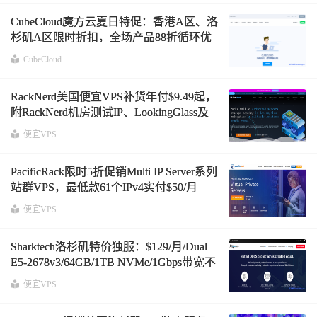
CubeCloud魔方云夏日特促：香港A区、洛
杉矶A区限时折扣，全场产品88折循环优
惠
CubeCloud
RackNerd美国便宜VPS补货年付$9.49起，
附RackNerd机房测试IP、LookingGlass及
测速文件
便宜VPS
PacificRack限时5折促销Multi IP Server系列
站群VPS，最低款61个IPv4实付$50/月
便宜VPS
Sharktech洛杉矶特价独服：$129/月/Dual
E5-2678v3/64GB/1TB NVMe/1Gbps带宽不
限流量
便宜VPS