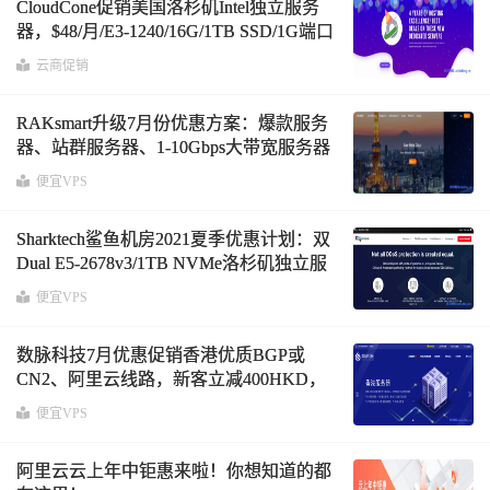
CloudCone促销美国洛杉矶Intel独立服务
器，$48/月/E3-1240/16G/1TB SSD/1G端口
15T或100M不限流量
云商促销
RAKsmart升级7月份优惠方案：爆款服务
器、站群服务器、1-10Gbps大带宽服务器
首月半价
便宜VPS
Sharktech鲨鱼机房2021夏季优惠计划：双
Dual E5-2678v3/1TB NVMe洛杉矶独立服
务器$129/月起，60Gbps免费防御
便宜VPS
数脉科技7月优惠促销香港优质BGP或
CN2、阿里云线路，新客立减400HKD，
阿里云线路五折起
便宜VPS
阿里云云上年中钜惠来啦！你想知道的都