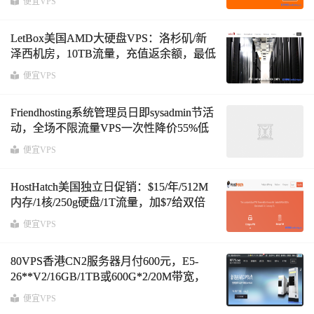
便宜VPS
LetBox美国AMD大硬盘VPS：洛杉矶/新
泽西机房，10TB流量，充值返余额，最低
3.3美元两个月
便宜VPS
Friendhosting系统管理员日即sysadmin节活
动，全场不限流量VPS一次性降价55%低
至€8/半年
便宜VPS
HostHatch美国独立日促销：$15/年/512M
内存/1核/250g硬盘/1T流量，加$7给双倍
内存+9T流量
便宜VPS
80VPS香港CN2服务器月付600元，E5-
26**V2/16GB/1TB或600G*2/20M带宽，
可选CN2高防
便宜VPS