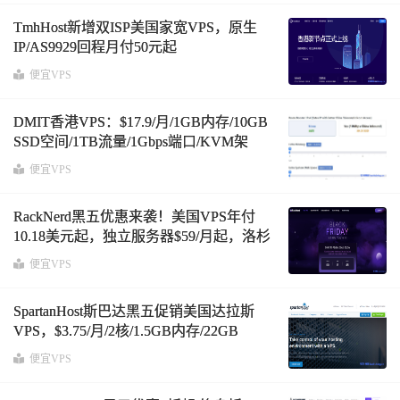
TmhHost新增双ISP美国家宽VPS，原生
IP/AS9929回程月付50元起
便宜VPS
DMIT香港VPS：$17.9/月/1GB内存/10GB
SSD空间/1TB流量/1Gbps端口/KVM架
构，国内优化路由
便宜VPS
RackNerd黑五优惠来袭！美国VPS年付
10.18美元起，独立服务器$59/月起，洛杉
矶/圣何塞/犹他州等多机房
便宜VPS
SpartanHost斯巴达黑五促销美国达拉斯
VPS，$3.75/月/2核/1.5GB内存/22GB
NVMe空间/2.5TB流量/10Gbps端
便宜VPS
口/DDOS/KVM架构