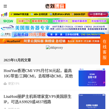
在
线
客
服
2023年11月的文章
HostYun香港CMI VPS月付36元起，最高
10G带宽/三网CMI，去程移动CMI，其他
NTT
便宜VPS
LisaHost丽萨主机新增家宽VPS美国原生
IP，可选AS9929或4837线路