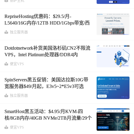
丽萨主机
RepriseHosting优惠码：$29.5/月-
L5640/16G内存/12TB HDD/1Gbps带宽/西
雅图机房
独立服务器
Dotdotnetwork补货美国洛杉矶CN2不限流
VPS，Intel Platinum处理器/DDR4内
存/Nvme企业级SSD，$9/月起
便宜VPS
SpinServers黑五促销：美国达拉斯10G带
宽服务器$49/月起，E3v5~2*E5v3可选
独立服务器
SmartHost黑五活动：$4.95/月KVM-四
核/8GB内存/40GB NVMe/2TB月流量/29个
数据中心可选
便宜VPS