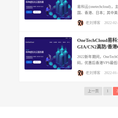
易科云(onetechcl
国、香港、日本；其中美国机
老刘博客
2022-02
OneTechClou
GIA/CN2高防/香
2022新年期间，OneT
码，优惠后香港VPS最低季付6
老刘博客
2022-01
上一页
1