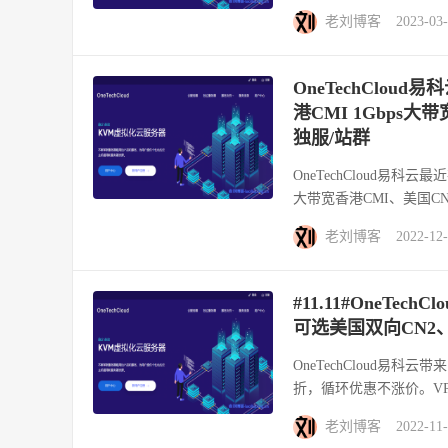
老刘博客
2023-03
OneTechClou
港CMI 1Gbps
独服/站群
OneTechCloud易科
大带宽香港CMI、美国CN
老刘博客
2022-12
#11.11#OneTe
可选美国双向CN2
OneTechCloud易科
折，循环优惠不涨价。VPS可
老刘博客
2022-11