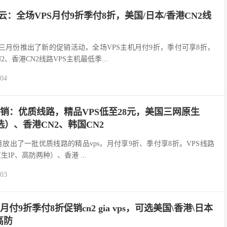
d易科云：全场VPS月付9折季付8折，美国/日本/香港CN2线
易科云)在三月份推出了新的促销活动，全场VPS主机月付9折，季付可享8折，
2、香港CN2线路VPS主机最低季...
-04
d三月促销：优质线路，精品VPS低至28元，美国三网原生
可选）、香港CN2、韩国CN2
科云在三月放出了一批优质线路的精品vps，月付享9折、季付享8折。VPS线路
原生IP、高防两种）、香港 ...
-03
易科云月付9折季付8折促销cn2 gia vps，可选美国\香港\日本
高防