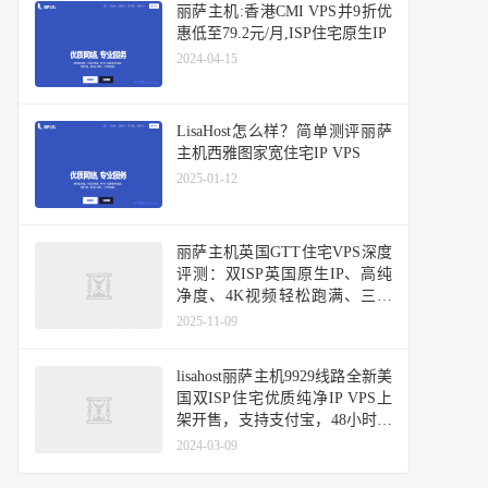
丽萨主机:香港CMI VPS并9折优
惠低至79.2元/月,ISP住宅原生IP
2024-04-15
LisaHost怎么样？简单测评丽萨
主机西雅图家宽住宅IP VPS
2025-01-12
丽萨主机英国GTT住宅VPS深度
评测：双ISP英国原生IP、高纯
净度、4K视频轻松跑满、三网
基本直连
2025-11-09
lisahost丽萨主机9929线路全新美
国双ISP住宅优质纯净IP VPS上
架开售，支持支付宝，48小时无
条件退款
2024-03-09