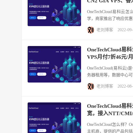
CN2 GIA VPS、
OneTechCloud易科云
学，商家推出了响应优惠活
老刘博客
2022-09
OneTechClou
VPS月付7折46元/
OneTechCloud(
务器租用等，数据中心可选
老刘博客
2022-08
OneTechClou
宽，接入NTT/CM
OneTechCloud怎么样？
主机商，提供的产品包括VP