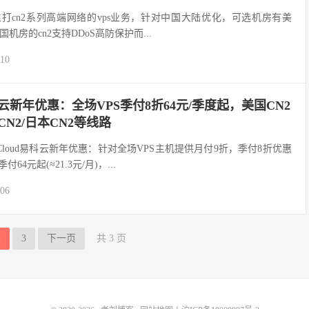
oud)，主打cn2系列高端网络的vps业务，针对中国大陆优化，可选机房有美
房的cn2支持DDoS高防保护而...
-10
d易科云新年优惠：全场VPS季付8折64元/季度起，美国CN2
港CN2/日本CN2等线路
echCloud易科云新年优惠：针对全场VPS主机提供月付9折，季付8折优惠
4元起(≈21.3元/月)，...
-06
2
3
下一页
共 3 页