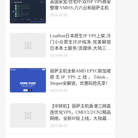
英国家宽/住宅IP/双ISP VPS商家
整理:VMISS,六六云和丽萨主机
2024-10-30
LisaHost日本原生IP VPS上架,冷
门小众原生IP,IP纯净,完美解锁
日本本土服务/流媒体,大陆三网
优化网络
2024-04-24
丽萨主机全新AMD EPYC新加坡
原生IP VPS上线，Tiktok、
Shopee全解锁，优惠码抢先享！
2025-03-20
【中转机】丽萨主机香港三网直
连优化VPS，CMI/CU2/CN2精品
网络，全新IP段上线，大陆最低
延迟8ms，48小时内免费换IP和
2025-09-24
全额退款