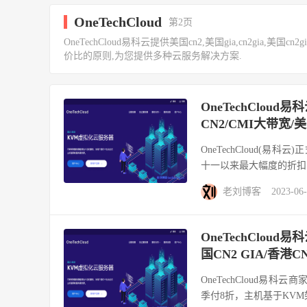
OneTechCloud
第2页
OneTechCloud易科云提供美国cn2,美国gia,cn2gia,美
价比的原则,为您提供多种云服务解决方案.
OneTechClou
CN2/CMI大带宽/美
OneTechCloud(
十一以来最大幅度的折扣了，
老刘博客
2023-06
OneTechClo
国CN2 GIA/香港C
OneTechCloud易
季付8折，主机基于KVM架构