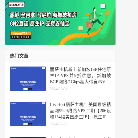
热门文章
丽萨主机新上新加坡ISP住宅原
生IP VPS并9折优惠，新加坡
BGP网络/1Gbps超大带宽/NVMe
硬盘
2024-02-01
LisaHost丽萨主机：美国顶级精
品网9929线路VPS二期【206段
和154段美国原生IP】-原生IP季
付9折更优惠
2024-02-27