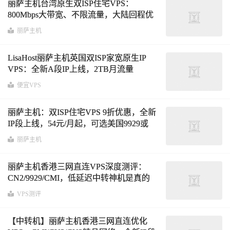
丽萨主机台湾原生双ISP住宅VPS：
800Mbps大带宽、不限流量，大陆回程优
化线路，专为流媒体业务打造
丽萨主机
LisaHost丽萨主机英国双ISP家宽原生IP
VPS：全新A段IP上线，2TB月流量
@300Mbps带宽9折419元/年
便宜VPS
丽萨主机：双ISP住宅VPS 9折优惠，全新
IP段上线，54元/月起，可选美国9929或
4837/香港CMI/台湾省/新加坡/日本原生IP
丽萨主机
丽萨主机香港三网直连VPS深度测评：
CN2/9929/CMI，低延迟中转神机是真的
吗？
VPS测评
【中转机】丽萨主机香港三网直连优化