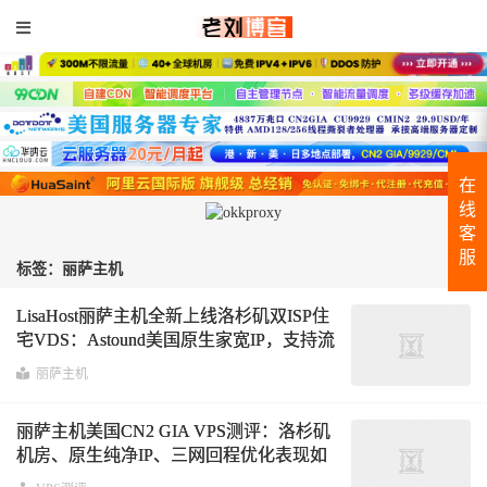
在
线
客
服
标签：丽萨主机
LisaHost丽萨主机全新上线洛杉矶双ISP住
宅VDS：Astound美国原生家宽IP，支持流
媒体解锁与跨境应用
丽萨主机
丽萨主机美国CN2 GIA VPS测评：洛杉矶
机房、原生纯净IP、三网回程优化表现如
何？