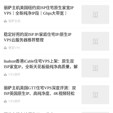
丽萨主机美国纽约双ISP住宅原生家宽IP
VPS｜全新纯净IP段｜Gbps大带宽｜
TikTok跨境电商首选
丽萨主机
稳定好用的双ISP IP/家庭住宅IP/原生IP
VPS云服务器推荐整理
便宜VPS
lisahost香港iCable住宅VPS上架：原生双
ISP家宽IP，全新天花板级纯净高质量，解
锁香港所有服务，接受独享整段IP定制交
VPS测评
付
丽萨主机英国GTT住宅VPS深度评测：双
ISP英国原生IP、高纯净度、4K视频轻松
跑满、三网基本直连
VPS测评