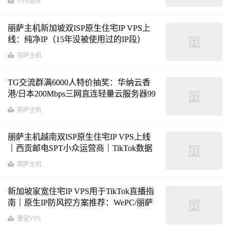
VPS测评
丽萨主机新加坡双ISP原生住宅IP VPS上
线：纯净IP（15年没被使用过的IP段）
+Gbps带宽+流媒体解锁+AI全家桶支持
丽萨主机
TG交流群满6000人特价抽奖：华纳云香
港/日本200Mbps三网直连轻量云服务器99
元/年，丽萨主机全场8折循环优惠码不限
丽萨主机
周期
丽萨主机越南双ISP原生住宅IP VPS上线
｜西贡邮电SPT小众运营商｜TikTok数据
表现优秀，1个IPv4+5个IPv6，48小时退款
丽萨主机
保证
新加坡家宽住宅IP VPS用于TikTok直播指
南｜原生IP防风控方案推荐：WePC/丽萨
主机
便宜VPS