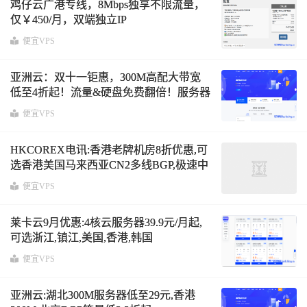
鸡仔云广港专线，8Mbps独享不限流量，
仅￥450/月，双端独立IP
便宜VPS
亚洲云：双十一钜惠，300M高配大带宽
低至4折起！流量&硬盘免费翻倍！服务器
免费送！
便宜VPS
HKCOREX电讯:香港老牌机房8折优惠,可
选香港美国马来西亚CN2多线BGP,极速中
国直连,7x24售后,免费测试2天
便宜VPS
莱卡云9月优惠:4核云服务器39.9元/月起,
可选浙江,镇江,美国,香港,韩国
便宜VPS
亚洲云:湖北300M服务器低至29元,香港