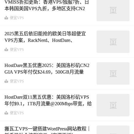
VMISS折扣更新：香港VPS/独服7折、日
本韩国美国VPS九折，多地区支持CN2
GIA·AS9929·CMIN2优化线路
便宜VPS
2025黑五后依旧能抢的欧美日等超便宜
VPS方案，RackNerd、HostDare、
DediRock、SmartHost最低仅需年付仅6.59
便宜VPS
美元
HostDare黑五优惠2025：美国洛杉矶CN2
GIA VPS年付仅$24.69，500GB月流量
@100Mbps带宽，电信CN2 GIA+联通
便宜VPS
9929+移动CMIN2
HostDare双11黑五优惠：美国洛杉矶VPS
年付$9.1，1TB月流量@200Mbps带宽，给
双倍内存+双倍流量
便宜VPS
搬瓦工VPS一键搭建WordPress网站教程｜