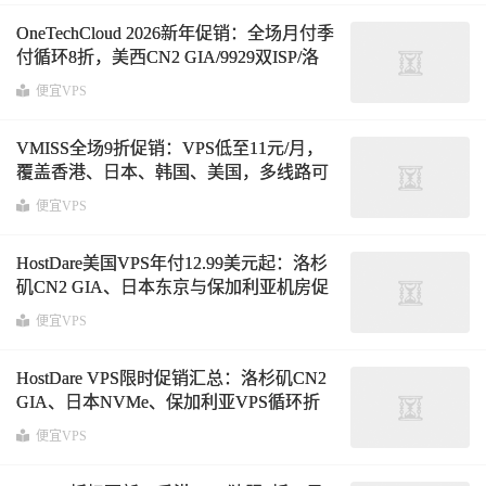
OneTechCloud 2026新年促销：全场月付季
付循环8折，美西CN2 GIA/9929双ISP/洛
杉矶CERA高防/香港CN2/CMI大带宽VPS
便宜VPS
VMISS全场9折促销：VPS低至11元/月，
覆盖香港、日本、韩国、美国，多线路可
选CN2 GIA/AS9929/CMIN2
便宜VPS
HostDare美国VPS年付12.99美元起：洛杉
矶CN2 GIA、日本东京与保加利亚机房促
销汇总，送双倍流量或升级100M带宽
便宜VPS
HostDare VPS限时促销汇总：洛杉矶CN2
GIA、日本NVMe、保加利亚VPS循环折
扣整理，2TB月流量@500Mbps带宽
便宜VPS
$19.99/年