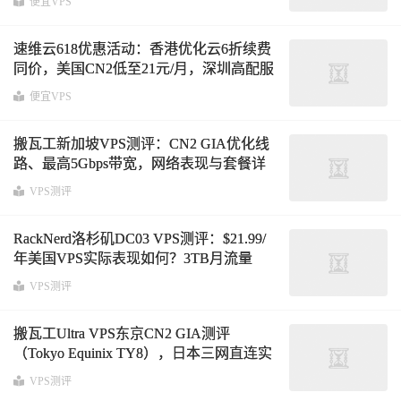
便宜VPS
速维云618优惠活动：香港优化云6折续费
同价，美国CN2低至21元/月，深圳高配服
务器59元起
便宜VPS
搬瓦工新加坡VPS测评：CN2 GIA优化线
路、最高5Gbps带宽，网络表现与套餐详
解
VPS测评
RackNerd洛杉矶DC03 VPS测评：$21.99/
年美国VPS实际表现如何？3TB月流量
@1Gbps带宽，三网去程回程路由、IP质
VPS测评
量与硬件性能全面分析
搬瓦工Ultra VPS东京CN2 GIA测评
（Tokyo Equinix TY8），日本三网直连实
测表现与路由全面解析
VPS测评