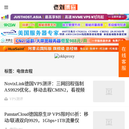
在
线
客
服
标签：电信去程
NovixLink德国VPS测评：三网回程强制
AS9929优化，移动去程CMIN2，看视频
12万+速度
VPS测评
PanstarCloud德国原生IP VPS限时65折：移
动/联通双向9929，1Gbps+1TB流量仅
$4.54/月