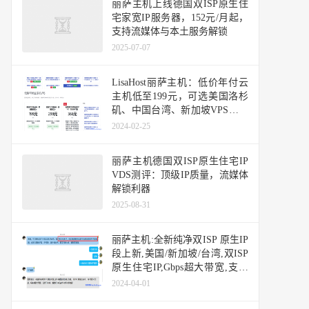
丽萨主机上线德国双ISP原生住
宅家宽IP服务器，152元/月起，
支持流媒体与本土服务解锁
2025-07-07
LisaHost丽萨主机：低价年付云
主机低至199元，可选美国洛杉
矶、中国台湾、新加坡VPS，支
持48小时内无条件退款
2024-02-25
丽萨主机德国双ISP原生住宅IP
VDS测评：顶级IP质量，流媒体
解锁利器
2025-08-31
丽萨主机:全新纯净双ISP 原生IP
段上新,美国/新加坡/台湾,双ISP
原生住宅IP,Gbps超大带宽,支持
Tiktok/解锁ChatGpt/NetFlix
2024-04-01