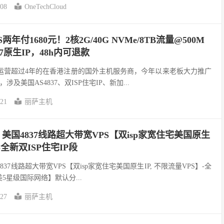
-08
OneTechCloud
年付1680元！2核2G/40G NVMe/8TB流量@500M
37原生IP，48h内可退款
t）是运营超过4年的在香港注册的国外主机服务商，今年以来老板大力推广
及美国AS4837、双ISP住宅IP、新加...
-21
丽萨主机
机：美国4837线路超大带宽VPS【双isp家宽住宅美国原生
-全新双ISP住宅IP段
国4837线路超大带宽VPS【双isp家宽住宅美国原生IP, 不限流量VPS】-全
美5星级国际网络】默认分...
-27
丽萨主机