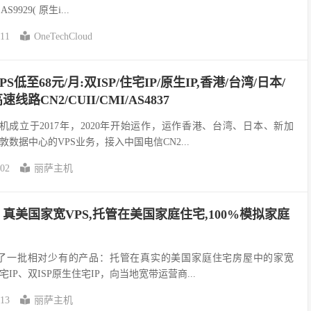
S9929( 原生i...
-11
OneTechCloud
VPS低至68元/月:双ISP/住宅IP/原生IP,香港/台湾/日本/
线路CN2/CUII/CMI/AS4837
丽萨主机成立于2017年，2020年开始运作，运作香港、台湾、日本、新加
数据中心的VPS业务，接入中国电信CN2...
-02
丽萨主机
主机：真美国家宽VPS,托管在美国家庭住宅,100%模拟家庭
机)又上了一批相对少有的产品：托管在真实的美国家庭住宅房屋中的家宽
IP、双ISP原生住宅IP，向当地宽带运营商...
-13
丽萨主机