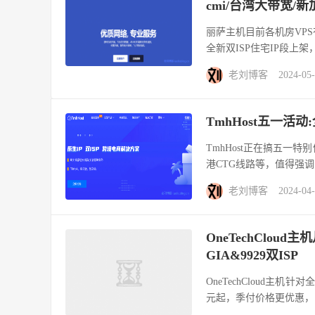
cmi/台湾大带宽/
丽萨主机目前各机房VPS
全新双ISP住宅IP段上架，
老刘博客
2024-05
TmhHost五一活动
TmhHost正在搞五一特别
港CTG线路等，值得强调的是
老刘博客
2024-04
OneTechCloud
GIA&9929双ISP
OneTechCloud主
元起，季付价格更优惠，比