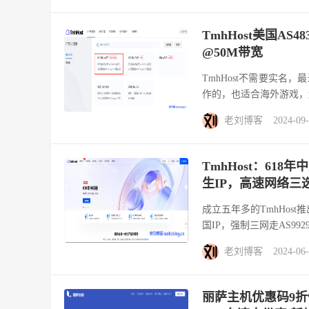
TmhHost美国AS48
@50M带宽
TmhHost不需要实名，最
作的，也适合海外游戏，解
老刘博客
2024-09
TmhHost：618
生IP，高速网络三选一AS
成立五年多的TmhHost
国IP，强制三网走AS9929
老刘博客
2024-06
丽萨主机优惠码9折促销