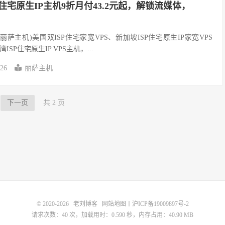
ISP住宅原生IP主机9折月付43.2元起，解锁流媒体，
st(丽萨主机)美国双ISP住宅家宽VPS、新加坡ISP住宅原生IP家宽VPS
P住宅原生IP VPS主机，...
-26
丽萨主机
下一页
共 2 页
© 2020-2026
老刘博客
网站地图
丨
沪ICP备19009897号-2
请求次数：40 次，加载用时：0.590 秒，内存占用：40.90 MB