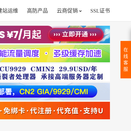
建站运维
高防产品
云商促销
SSL证书
在
线
客
服