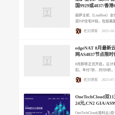
国9929或4837/香
丽萨主机（LisaHos
双ISP住宅IP段，包括美国
老刘博客
2025-10
edgeNAT 8月
网AS4837节点限时
8月即将正式开启，云计算
扣，年付7折、月付8折，优
老刘博客
2025-07
OneTechCloud
24元,CN2 GIA/AS
OneTechCloud(