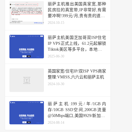
丽萨主机推出美国真家宽,那种
民房拉的真宽带,IP非常好,有需
要冲啊!399元/月,贵有贵的道理,
解锁所有美区服务,陨石级稀缺,
2024-10-15
美国静态家宽住宅独享IP不限流
量
丽萨主机美国芝加哥双ISP住宅
IP VPS正式上线，61.2元起解锁
Tiktok美区等多平台，本地运营
利器
2025-06-30
英国家宽/住宅IP/双ISP VPS商家
整理:VMISS,六六云和丽萨主机
2024-10-30
丽萨主机:199元/年/1GB内
存/10GB SSD空间,200GB流量
@50Mbps端口,美国9929/新加坡/
台湾
2024-08-14