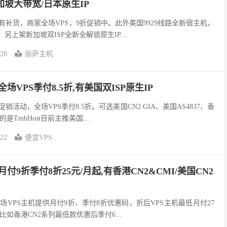
新加坡大带宽/日本原生IP
有补货，商家全场VPS，9折促销中。此外美国9929线路全新宿主机，
 另上架新加坡双ISP全新全解锁原生IP...
-28
丽萨主机
:全场VPS季付8.5折,有美国双ISP原生IP
促销活动，全场VPS季付8.5折。可选美国CN2 GIA、美国AS4837、香
TmhHost目前主推美国...
-22
便宜VPS
主机月付9折季付8折25元/月起,有香港CN2&CMI/美国CN2
机针对全场VPS主机提供月付9折、季付8折优惠码，折后VPS主机最低月付27
如香港CN2系列最低款优惠后季付6...