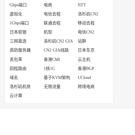
Gbps端口
电商
NTT
虚拟化
电信去程
洛杉矶CN2
1Gbps端口
联通去程
移动去程
日本软银
机型
电信CN2
三网直连
洛杉矶CN2 GIA
站群
高防服务器
CN2 GIA线路
日本东京
丢包率
香港CMI
云主机
回程路由
1核1G
香港BGP
域名
基于KVM架构
UCloud
洛杉矶机房
无限流量
跨境电商
云计算