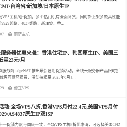
港CMI/台湾省/新加坡/日本原生IP
t）全场VPS主机9折促销，多个热门机房全面补货，同时新上架多款高性能
9929线路、4837线路、新加坡、香...
-07
丽萨主机
最新云服务器优惠来袭：香港住宅IP、韩国原生IP、美国三
低至23元/月
服务商 edgeNAT 推出最新暑期促销活动，全线云服务器产品限时折
惠可循环续费，活动持续至 2025年8月1...
-29
便宜VPS
双11活动:全场VPS八折,香港VPS月付22.4元,美国VPS月付
9929/AS4837原生IP双ISP
易科云)双十一促销力度与国庆一致，全场VPS主机8折优惠码，可选择美国CN2