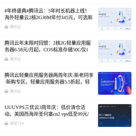
#年终盛典#腾讯云：5年时长机器上线！
海外轻量云2核2G30M年付345元，可选新
加坡/硅谷/法兰克福机房
腾讯云
腾讯云年末限时回馈：2核2G轻量应用服
务器6.58元/月起，COS标准存储50G仅1
元/1年
腾讯云
腾讯云轻量应用服务器两周年庆-新老同享
·新购专区，轻量应用服务器5.5折起，轻
量数据盘0.95折起
腾讯云
UUUVPS三优云3周年庆：低价清仓活
动，美国西海岸圣何塞cn2 vps低至99元/
年，中国香港cn2 vps低至89元/年
便宜VPS