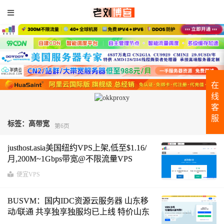
在
线
客
服
标签：高带宽
第6页
justhost.asia美国纽约VPS上架,低至$1.16/
月,200M~1Gbps带宽@不限流量VPS
便宜VPS
BUSVM：国内IDC资源云服务器 山东移
动/联通 共享独享独服均已上线 特价山东
移动iPv6款¥199/年