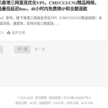
港三网直连优化VPS，CMI/CU2/CN2精品网络，
陆最低延迟8ms，48小时内免费换IP和全额退款
ost）宣布，旗下香港三网直连优化VPS（CMI/CU2/CN2精品网络）全
延迟低、速度快，支持大陆三网直连，...
-24
丽萨主机
...
下一页
共 7 页
© 2020-2026
老刘博客
网站地图
丨
沪ICP备19009897号-2
请求次数：40 次，加载用时：0.620 秒，内存占用：40.91 MB