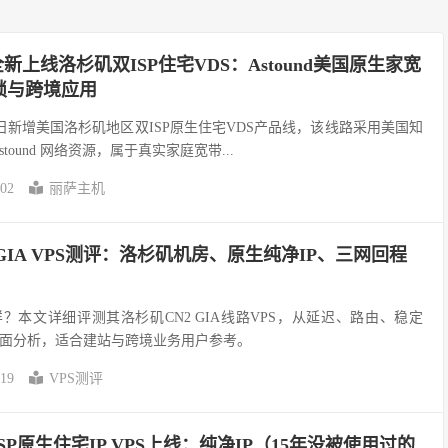
机全新上线洛杉矶双ISP住宅VDS：Astound美国原生家宽
锁与跨境应用
机）近日新增美国洛杉矶地区双ISP原生住宅VDS产品线，该线路采用美国知
tound 网络资源，属于真实家庭宽带...
-02
丽萨主机
GIA VPS测评：洛杉矶机房、原生纯净IP、三网回程
？本文详细评测其洛杉矶CN2 GIA线路VPS，从延迟、路由、稳定
面分析，适合建站与跨境业务用户参考。
-19
VPS测评
P原生住宅IP VPS上线：纯净IP（15年没被使用过的