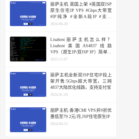
丽萨主机 英国上架 #英国双ISP
原生住宅IP VPS #Gbps大带宽
#IP纯净 #全新A段IP #支持
Tiktok #解锁BBC iPlayer
2024-06-20
Lisahost丽萨主机怎么样？
Lisahost美国AS4837线路
VPS（原生IP/双ISP IP）简单测
评分享
2023-11-07
丽萨主机全新双ISP住宅IP段上
架开售:5Gbps超大带宽，三网
4837大陆优化线路，支持支付宝
2024-01-20
丽萨主机:香港CMI VPS并9折优
惠低至79.2元/月,ISP住宅原生IP
2024-04-15