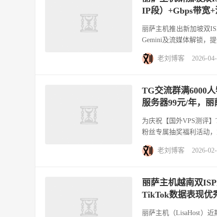
IP段）+Gbps带
丽萨主机推出新加坡双ISP原
Gemini及流媒体解锁，提供
老刘博客
2026-04
TG交流群满6000
服务器99元/年，
为庆祝【国外VPS测评】
粉丝专属抽奖福利活动，
老刘博客
2026-02
丽萨主机越南双ISP
TikTok数据表现优
丽萨主机（LisaHost