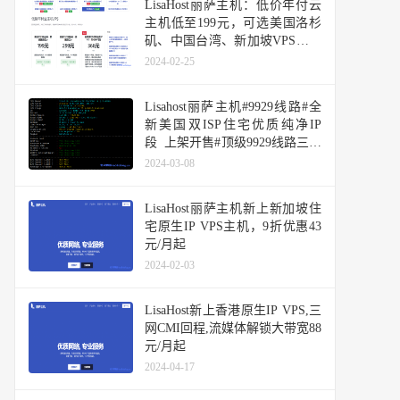
LisaHost丽萨主机：低价年付云
主机低至199元，可选美国洛杉
矶、中国台湾、新加坡VPS，支
持48小时内无条件退款
2024-02-25
Lisahost丽萨主机#9929线路#全
新美国双ISP住宅优质纯净IP
段 上架开售#顶级9929线路三网
回程优化，网络丝滑顺畅
2024-03-08
LisaHost丽萨主机新上新加坡住
宅原生IP VPS主机，9折优惠43
元/月起
2024-02-03
LisaHost新上香港原生IP VPS,三
网CMI回程,流媒体解锁大带宽88
元/月起
2024-04-17