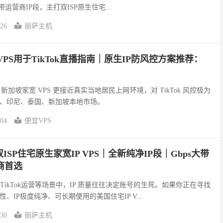
运营商IP段，主打双ISP原生住宅...
-26
丽萨主机
VPS用于TikTok直播指南｜原生IP防风控方案推荐：
新加坡家宽 VPS 更接近真实当地居民上网环境，对 TikTok 风控极为
、印尼、泰国、新加坡本地市场。
-04
便宜VPS
SP住宅原生家宽IP VPS｜全新纯净IP段｜Gbps大带
电商首选
ikTok运营等场景中，IP 质量往往决定账号的生死。如果你正在寻找
IP极度纯净、可长期使用的美国住宅IP V...
-30
丽萨主机