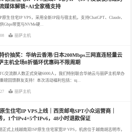
宽+流媒体解锁+AI全家桶支持
生住宅IP VPS，采用全新IP段与宿主机，支持ChatGPT、Claude、
Gbps带宽与NVMe硬...
-08
丽萨主机
人特价抽奖：华纳云香港/日本200Mbps三网直连轻量云
丽萨主机全场8折循环优惠码不限周期
TG交流群人数正式突破6000人，我们特别联合华纳云与丽萨主机举办
重磅回馈群友支持！本次活动福利包括：ɰ...
-27
丽萨主机
原生住宅IP VPS上线｜西贡邮电SPT小众运营商｜
秀，1个IPv4+5个IPv6，48小时退款保证
）近期正式上线越南双ISP原生住宅家宽IP VPS，机房位于越南胡志明市，