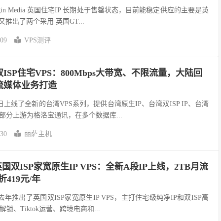
gin Media 英国住宅IP 长期处于售罄状态，目前能稳定供应的主要是英
台又推出了两个采用 英国GT...
-09
VPS测评
SP住宅VPS：800Mbps大带宽、不限流量，大陆回
流媒体业务打造
）近日上线了全新的台湾VPS系列，提供台湾原生IP、台湾双ISP IP、台湾
部分上游为格洛宝通讯，在多个数据库...
-30
丽萨主机
机英国双ISP家宽原生IP VPS：全新A段IP上线，2TB月流
折419元/年
）在去年推出了英国双ISP家宽原生IP VPS，主打住宅级纯净IP和双ISP高
、Tiktok运营、跨境电商和...