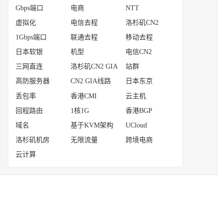
Gbps端口
电商
NTT
虚拟化
电信去程
洛杉矶CN2
1Gbps端口
联通去程
移动去程
日本软银
机型
电信CN2
三网直连
洛杉矶CN2 GIA
站群
高防服务器
CN2 GIA线路
日本东京
丢包率
香港CMI
云主机
回程路由
1核1G
香港BGP
域名
基于KVM架构
UCloud
洛杉矶机房
无限流量
跨境电商
云计算