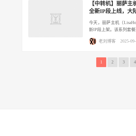
【中转机】丽萨主机香
全新IP段上线，大
今天，丽萨主机（LisaH
新IP段上架。该系列套餐
老刘博客
2025-09
1
2
3
4