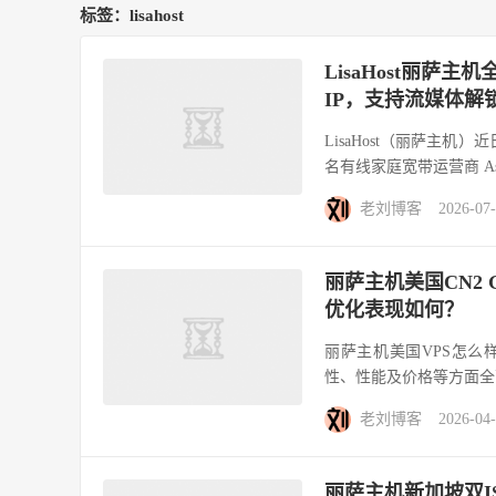
标签：lisahost
LisaHost丽萨主
IP，支持流媒体解
LisaHost（丽萨主
名有线家庭宽带运营商 As
老刘博客
2026-07
丽萨主机美国CN2 
优化表现如何？
丽萨主机美国VPS怎么样
性、性能及价格等方面全
老刘博客
2026-04
丽萨主机新加坡双IS