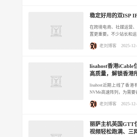
稳定好用的双ISP I
在跨境电商、社媒运营、T
置更重要。不少站长和运营者
老刘博客
2025-12
lisahost香港i
高质量，解锁香港
lisahost近期上线了
NVMe高速阵列，为需要
老刘博客
2025-12
丽萨主机英国GTT住
视频轻松跑满、三