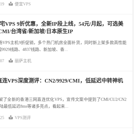
-19
便宜VPS
宅VPS 9折优惠，全新IP段上线，54元/月起，可选美
港CMI/台湾省/新加坡/日本原生IP
t）全场VPS主机9折促销，多个热门机房全面补货，同时新上架多款高性能
9929线路、4837线路、新加坡、香...
-07
丽萨主机
VPS深度测评：CN2/9929/CMI，低延迟中转神机
）上架了全新的香港三网直连优化VPS，宣传文案中提到了CMI/CU2/CN2
陆最低延迟8ms等诸多亮点，看起来...
-25
VPS测评