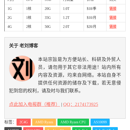
1G
1核
20G
1.0T
$18/季
链接
2G
1核
35G
1.2T
$10/月
链接
4G
2核
50G
2.0T
$20/月
链接
关于 老刘博客
本站宗旨是为方便站长、科研及外贸人
员，请勿用于其它非法用途！站内所有
内容及资源，均来自网络。本站自身不
提供任何资源的储存及下载，若无意侵
犯到您的权利，请及时与我们联系。
点此加入电报群（推荐）
|
QQ：2174173925
标签：
2C4G
AMD Ryzen
AMD Ryzen CPU
AS10099