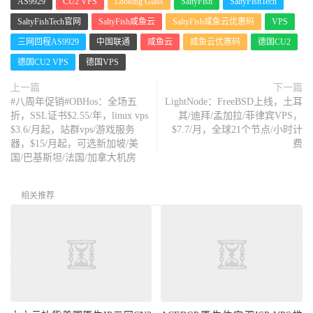
AS9929
CU2 VPS
Looking Glass
SaltyFish
SaltyFishTech
SaltyFishTech官网
SaltyFish咸鱼云
SaltyFish咸鱼云优惠码
VPS
三网回程AS9929
中国联通
咸鱼云
咸鱼云优惠码
德国CU2
德国CU2 VPS
德国VPS
上一篇
下一篇
#八周年促销#OBHos：全场五
LightNode：FreeBSD上线，土耳
折，SSL证书$2.55/年，linux vps
其/迪拜/孟加拉/菲律宾VPS，
$3.6/月起，站群vps/游戏服务
$7.7/月，全球21个节点/小时计
器，$15/月起，可选新加坡/美
费
国/巴基斯坦/法国/加拿大机房
相关推荐