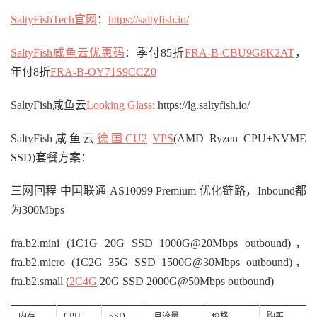
SaltyFishTech官网
：
https://saltyfish.io/
SaltyFish咸鱼云优惠码
：季付85折
FRA-B-CBU9G8K2AT
，
年付8折
FRA-B-OY71S9CCZ0
SaltyFish咸鱼云
Looking Glass
: https://lg.saltyfish.io/
SaltyFish咸鱼云
德国CU2
VPS
(AMD Ryzen CPU+NVME
SSD)套餐方案：
三网回程 中国联通 AS10099 Premium 优化链路，Inbound都
为300Mbps
fra.b2.mini (1C1G 20G SSD 1000G@20Mbps outbound)，
fra.b2.micro (1C2G 35G SSD 1500G@30Mbps outbound)，
fra.b2.small (
2C4G
20G SSD 2000G@50Mbps outbound)
内存
CPU
SSD
月流量
价格
购买