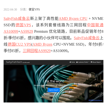
2022-04-30
分类：
便宜VPS
SaltyFish咸鱼云
新上架了高性能
AMD Ryzen CPU
+ NVME
SSD的
德国VPS
，该系列套餐线路为三网回程
中国联通
AS10099
+
AS9929
Premium 优化链路，目前新品促销年付8
折/季付85折，感兴趣的小伙伴可以围观。
SaltyFish
咸鱼云
上
线
德国CU2 VPS
(
AMD Ryzen
CPU+NVME SSD)，年付8折/
季付85折，
三网回程AS9929
+AS10099。