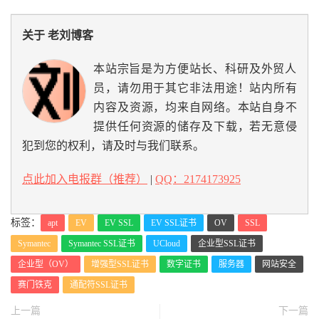
关于 老刘博客
本站宗旨是为方便站长、科研及外贸人
员，请勿用于其它非法用途！站内所有
内容及资源，均来自网络。本站自身不
提供任何资源的储存及下载，若无意侵
犯到您的权利，请及时与我们联系。
点此加入电报群（推荐）
|
QQ：2174173925
标签：
apt
EV
EV SSL
EV SSL证书
OV
SSL
Symantec
Symantec SSL证书
UCloud
企业型SSL证书
企业型（OV）
增强型SSL证书
数字证书
服务器
网站安全
赛门铁克
通配符SSL证书
上一篇
下一篇