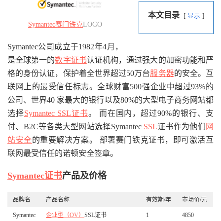
本文目录
显示
Symantec
赛门铁克
LOGO
Symantec公司成立于1982年4月，
是全球第一的
数字证书
认证机构，通过强大的加密功能和严
格的身份认证，保护着全世界超过50万台
服务器
的安全。互
联网上的最受信任标志。全球财富500强企业中超过93%的
公司、世界40 家最大的银行以及80%的大型电子商务网站都
选择
Symantec SSL证书
。 而在国内，超过90%的银行、支
付、B2C等各类大型网站选择Symantec
SSL
证书作为他们
网
站安全
的重要解决方案。 部署赛门铁克证书，即可激活互
联网最受信任的诺顿安全签章。
Symantec证书
产品及价格
品牌名
产品名称
有效期/年
市场价/元
Symantec
企业型（OV）
SSL证书
1
4850