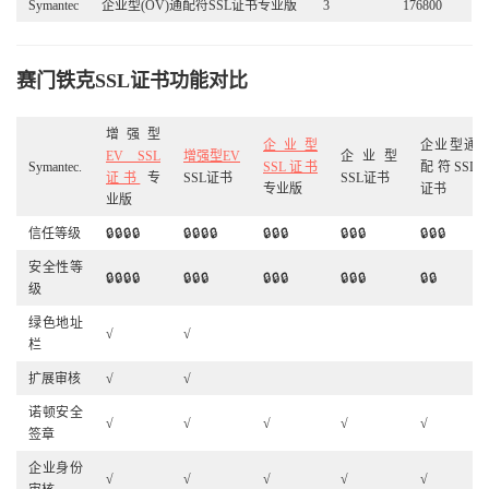
Symantec
企业型(OV)通配符SSL证书专业版
3
176800
赛门铁克SSL证书功能对比
增强型
企业型
企业型通
EV SSL
增强型EV
企业型
Symantec.
SSL证书
配符SSL
证书
专
SSL证书
SSL证书
专业版
证书
业版
信任等级
🔒🔒🔒🔒
🔒🔒🔒🔒
🔒🔒🔒
🔒🔒🔒
🔒🔒🔒
安全性等
🔒🔒🔒🔒
🔒🔒🔒
🔒🔒🔒
🔒🔒🔒
🔒🔒
级
绿色地址
√
√
栏
扩展审核
√
√
诺顿安全
√
√
√
√
√
签章
企业身份
√
√
√
√
√