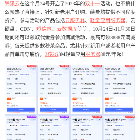
腾讯云
在这个月24号开启了2023年的
双十一
活动，也不搞什
么预热了直接上，针对新老用户订购、续费均提供不同程度
折扣，参与活动的产品包括
云服务器
、
轻量应用服务器
、云
硬盘、CDN、
短信包
、
云数据库
等等，10月24日-11月30日
期间还可以领取代金券参加满减活动，最高可领8888元满减
券；每天提供多款秒杀商品，尤其针对新用户或者老用户产
品首单击穿底价，
2核2G
3M轻量应用
服务器
88元/年起！