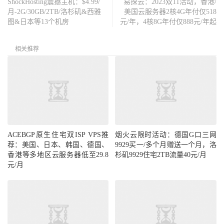
ShockHosting震撼主机：$4.99/
易探云：2023双11活动，香港/
月-2G/30GB/2TB/洛杉矶&西雅
美国云服务器2核4G年付仅518
图&日本等13个机房
元/年，4核8G年付仅888元/年起
相关推荐
ACEBGP原生住宅双ISP VPS推
烟火云限时活动：德国G口三网
荐：美国、日本、韩国、德国、
9929买一/多个月赠送一个月，洛
香港等多地区云服务器低至29.8
杉矶9929住宅2TB流量40元/月
元/月