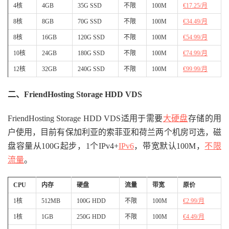
4核
4GB
35G SSD
不限
100M
€17.25/月
8核
8GB
70G SSD
不限
100M
€34.49/月
8核
16GB
120G SSD
不限
100M
€54.99/月
10核
24GB
180G SSD
不限
100M
€74.99/月
12核
32GB
240G SSD
不限
100M
€99.99/月
二、FriendHosting Storage HDD VDS
FriendHosting Storage HDD VDS适用于需要
大硬盘
存储的用
户使用，目前有保加利亚的索菲亚和荷兰两个机房可选，磁
盘容量从100G起步，1个IPv4+
IPv6
，带宽默认100M，
不限
流量
。
CPU
内存
硬盘
流量
带宽
原价
1核
512MB
100G HDD
不限
100M
€2.99/月
1核
1GB
250G HDD
不限
100M
€4.49/月