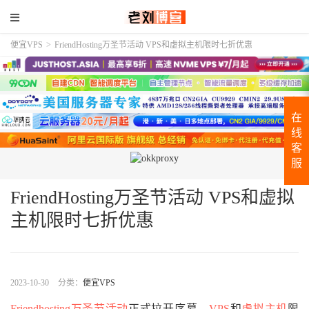
便宜VPS
>
FriendHosting万圣节活动 VPS和虚拟主机限时七折优惠
在
线
客
服
FriendHosting万圣节活动 VPS和虚拟
主机限时七折优惠
2023-10-30
分类：
便宜VPS
Friendhosting万圣节活动
正式拉开序幕，
VPS
和
虚拟主机
限