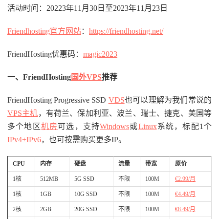
活动时间：20223年11月30日至2023年11月23日
Friendhosting官方网站
：
https://friendhosting.net/
FriendHosting优惠码：
magic2023
一、FriendHosting
国外VPS
推荐
FriendHosting Progressive SSD
VDS
也可以理解为我们常说的
VPS主机
，有荷兰、保加利亚、波兰、瑞士、捷克、美国等
多个地区
机房
可选，支持
Windows
或
Linux
系统，标配1个
IPv4+IPv6
，也可按需购买更多IP。
CPU
内存
硬盘
流量
带宽
原价
1核
512MB
5G SSD
不限
100M
€2.99/月
1核
1GB
10G SSD
不限
100M
€4.49/月
2核
2GB
20G SSD
不限
100M
€8.49/月