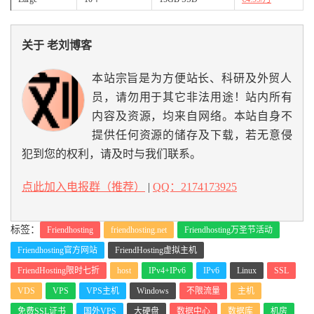
关于 老刘博客
本站宗旨是为方便站长、科研及外贸人
员，请勿用于其它非法用途！站内所有
内容及资源，均来自网络。本站自身不
提供任何资源的储存及下载，若无意侵
犯到您的权利，请及时与我们联系。
点此加入电报群（推荐）
|
QQ：2174173925
标签：
Friendhosting
friendhosting.net
Friendhosting万圣节活动
Friendhosting官方网站
FriendHosting虚拟主机
FriendHosting限时七折
host
IPv4+IPv6
IPv6
Linux
SSL
VDS
VPS
VPS主机
Windows
不限流量
主机
免费SSL证书
国外VPS
大硬盘
数据中心
数据库
机房