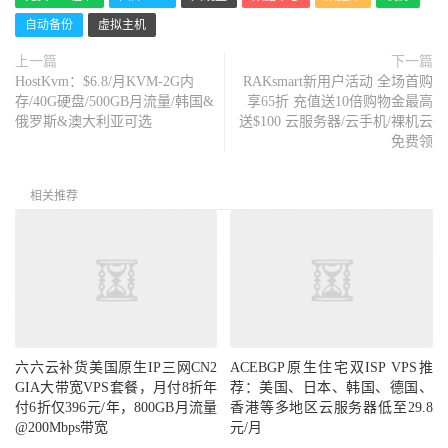
自动备份
虚拟主机
上一篇
下一篇
HostKvm：$6.8/月KVM-2G内
RAKsmart新用户活动 全场首购
存/40G硬盘/500GB月流量/韩国&
享65折 充值送10倍购物金最高
俄罗斯&澳大利亚可选
送$100 云服务器/云手机/裸机云
免费领
相关推荐
六六云补货美国原生IP三网CN2
ACEBGP原生住宅双ISP VPS推
GIA大带宽VPS套餐，月付8折年
荐：美国、日本、韩国、德国、
付6折仅396元/年，800GB月流量
香港等多地区云服务器低至29.8
@200Mbps带宽
元/月