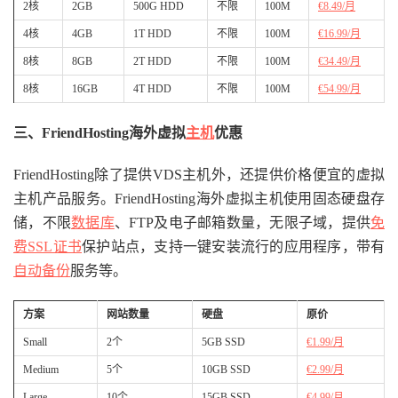
2核
2GB
500G HDD
不限
100M
€8.49/月
4核
4GB
1T HDD
不限
100M
€16.99/月
8核
8GB
2T HDD
不限
100M
€34.49/月
8核
16GB
4T HDD
不限
100M
€54.99/月
三、FriendHosting海外虚拟
主机
优惠
FriendHosting除了提供VDS主机外，还提供价格便宜的虚拟
主机产品服务。FriendHosting海外虚拟主机使用固态硬盘存
储，不限
数据库
、FTP及电子邮箱数量，无限子域，提供
免
费SSL证书
保护站点，支持一键安装流行的应用程序，带有
自动备份
服务等。
方案
网站数量
硬盘
原价
Small
2个
5GB SSD
€1.99/月
Medium
5个
10GB SSD
€2.99/月
Large
10个
15GB SSD
€4.99/月