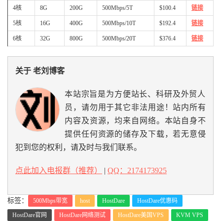
4核
8G
200G
500Mbps/5T
$100.4
链接
5核
16G
400G
500Mbps/10T
$192.4
链接
6核
32G
800G
500Mbps/20T
$376.4
链接
关于 老刘博客
本站宗旨是为方便站长、科研及外贸人
员，请勿用于其它非法用途！站内所有
内容及资源，均来自网络。本站自身不
提供任何资源的储存及下载，若无意侵
犯到您的权利，请及时与我们联系。
点此加入电报群（推荐）
|
QQ：2174173925
标签：
500Mbps带宽
host
HostDare
HostDare优惠码
HostDare官网
HostDare网络测试
HostDare美国VPS
KVM VPS