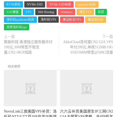
KVM虚拟
NVMe SSD
NVMe SSD硬盘
quadranet机房
SSD硬盘
VPS
Web Hosting
Windows
便宜VPS
机房
洛杉矶quadranet机房
洛杉矶VPS
美国便宜VPS
美国洛杉矶
美国洛杉矶vps
上一篇
下一篇
数脉科技:香港独立服务器月付
AkkoCloud圣何塞CN2 GIA VPS
199元,30M带宽不限流
年付299元,单核512MB/10G
量,CN2+BGP线路
SSD/500M带宽@500G流量
相关推荐
NovixLink三款美国VPS补货：洛
六六云补货美国原生IP三网CN2
杉矶NTT/GTT双ISP住宅IP新增
GIA大带宽VPS套餐，月付8折年