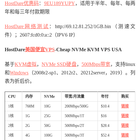
HostDare优惠码
：
9EU189YUPY
，适用于半年、每年、每两
年和每三年付款期限
HostDare网络测试
：http://69.12.81.252/1GB.bin（测速文
件）；2607:fcd0:0:a::2（IPV6 IP）
HostDare
美国便宜VPS
-Cheap NVMe KVM VPS USA
基于
KVM虚拟
，
NVMe SSD硬盘
，
500Mbps带宽
，支持linux
和
Windows
（2008r2-sp1、2012r2、20212server，2019）。列
表为折后价。
CPU
内存
NVMe
带宽/月流量
年付
购买
1核
768M
10G
200Mbps/500G
$10.4
链接
1核
1G
25G
500Mbps/1T
$16
链接
2核
2G
50G
500Mbps/2T
$28.4
链接
3核
4G
100G
500Mbps/3T
$52.4
链接