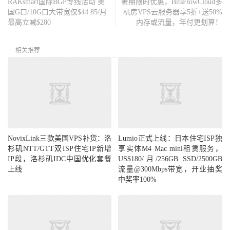
RAKsmart国际BGP专线活动 美
暑期限时优惠，BitsFlowCloud多
国G口/10G口大带宽仅$44.85/月
机房VPS云服务器享5折+送50%
最高立减$280
内存或流量，年付更划算！
相关推荐
NovixLink三款美国VPS补货：洛
Lumio正式上线：日本住宅ISP独
杉矶NTT/GTT双ISP住宅IP新增
享实体M4 Mac mini租赁服务，
IP段，洛杉矶IDC中国优化套餐
US$180/月/256GB SSD/2500GB
上线
流量@300Mbps带宽，开业抽奖
中奖率100%