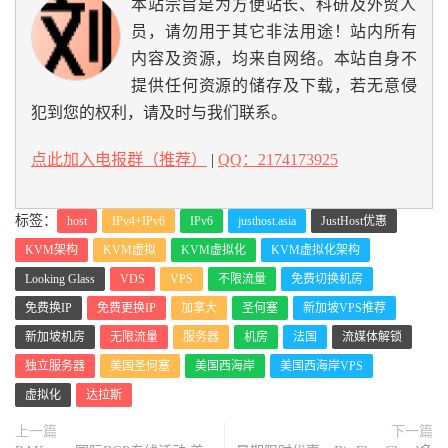
本站宗旨是为方便站长、科研及外贸人
员，请勿用于其它非法用途！站内所有
内容及资源，均来自网络。本站自身不
提供任何资源的储存及下载，若无意侵
犯到您的权利，请及时与我们联系。
点此加入电报群（推荐）
|
QQ：2174173925
标签：
host
IPv4+IPv6
IPv6
justhost.asia
JustHost优惠
KVM架构
KVM虚拟
KVM虚拟化
KVM虚拟化架构
Looking Glass
VDS
VPS
不限流量
免费切换机房
免费换IP
免费更换IP
加拿大
圣何塞
新加坡VPS推荐
新加坡机房
无限流量
服务器
机房
法国
流媒体解锁
独立服务器
美国圣何塞
美国西海岸
美国西海岸VPS
虚拟化
达拉斯
上一篇
下一篇