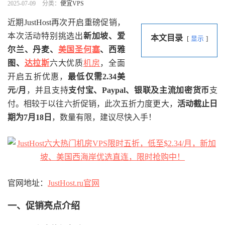
2025-07-09
分类：
便宜VPS
近期JustHost再次开启重磅促销，
本次活动特别挑选出
新加坡、爱
本文目录
显示
尔兰、丹麦、
美国圣何塞
、西雅
图、
达拉斯
六大优质
机房
，全面
开启五折优惠，
最低仅需2.34美
元/月
，并且支持
支付宝、Paypal、银联及主流加密货币
支
付。相较于以往六折促销，此次五折力度更大，
活动截止日
期为7月18日
，数量有限，建议尽快入手！
官网地址：
JustHost.ru官网
一、促销亮点介绍