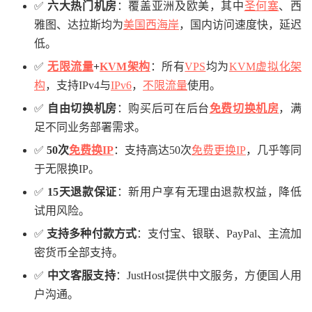
✅
六大热门机房
：覆盖亚洲及欧美，其中
圣何塞
、西
雅图、达拉斯均为
美国西海岸
，国内访问速度快，延迟
低。
✅
无限流量
+
KVM架构
：所有
VPS
均为
KVM虚拟化架
构
，支持IPv4与
IPv6
，
不限流量
使用。
✅
自由切换机房
：购买后可在后台
免费切换机房
，满
足不同业务部署需求。
✅
50次
免费换IP
：支持高达50次
免费更换IP
，几乎等同
于无限换IP。
✅
15天退款保证
：新用户享有无理由退款权益，降低
试用风险。
✅
支持多种付款方式
：支付宝、银联、PayPal、主流加
密货币全部支持。
✅
中文客服支持
：JustHost提供中文服务，方便国人用
户沟通。