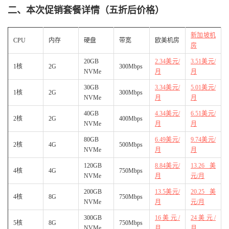
二、本次促销套餐详情（五折后价格）
新加坡机
CPU
内存
硬盘
带宽
欧美机房
房
20GB
2.34美元/
3.51美元/
1核
2G
300Mbps
NVMe
月
月
30GB
3.34美元/
5.01美元/
1核
2G
300Mbps
NVMe
月
月
40GB
4.34美元/
6.51美元/
2核
2G
400Mbps
NVMe
月
月
80GB
6.49美元/
9.74美元/
2核
4G
500Mbps
NVMe
月
月
120GB
8.84美元/
13.26美
4核
4G
750Mbps
NVMe
月
元/月
200GB
13.5美元/
20.25美
4核
8G
750Mbps
NVMe
月
元/月
300GB
16美元/
24美元/
5核
8G
750Mbps
NVMe
月
月