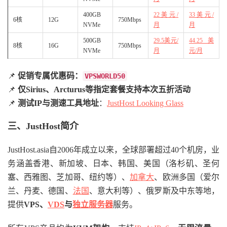
400GB
22美元/
33美元/
6核
12G
750Mbps
NVMe
月
月
500GB
29.5美元/
44.25美
8核
16G
750Mbps
NVMe
月
元/月
📌
促销专属优惠码：
VPSWORLD50
📌
仅Sirius、Arcturus等指定套餐支持本次五折活动
📌
测试IP与测速工具地址
：
JustHost Looking Glass
三、JustHost简介
JustHost.asia自2006年成立以来，全球部署超过40个机房，业
务涵盖香港、新加坡、日本、韩国、美国（洛杉矶、圣何
塞、西雅图、芝加哥、纽约等）、
加拿大
、欧洲多国（爱尔
兰、丹麦、德国、
法国
、意大利等）、俄罗斯及中东等地，
提供
VPS、
VDS
与
独立服务器
服务。