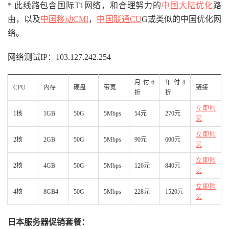
* 此线路包含国际T1网络，和合理努力的
中国大陆优化
路
由，以及
中国移动CMI
，
中国联通CU
G或类似的中国优化网
络。
网络测试IP：103.127.242.254
月付6
年付4
CPU
内存
硬盘
带宽
链接
折
折
立即购
1核
1GB
50G
5Mbps
54元
270元
买
立即购
2核
2GB
50G
5Mbps
90元
600元
买
立即购
2核
4GB
50G
5Mbps
126元
840元
买
立即购
4核
8GB4
50G
5Mbps
228元
1520元
买
日本服务器促销套餐：