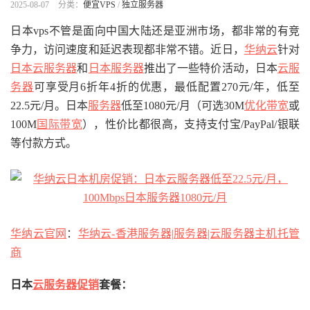
2025-08-07
分类：
便宜VPS
/
独立服务器
日本vps不管是面向中国大陆还是亚洲市场，都非常的有竞
争力，访问速度和延迟表现都非常不错。近日，
华纳云
针对
日本云服务器
和
日本服务器
推出了一些特价活动，日本
云服
务器
可享受月6折年4折的优惠，最低配置270元/年，低至
22.5元/月。日本
服务器
低至1080元/月（可选30M
优化带宽
或
100M
国际带宽
），性价比都很高，支持支付宝/PayPal/银联
等付款方式。
华纳云官网
：
华纳云-香港服务器|服务器|云服务器主机托管
商
日本
云服务器促销
套餐：