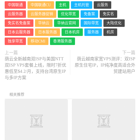
中国联通
中国联通CU
主机
主机托管
云服务
云服务器
云服务器促销
优化带宽
免备案
免实名
免实名免备案
华纳云
华纳云官网
国际带宽
大陆优化
日本云服务器
日本服务器
日本机房
服务器
机房
独享带宽
移动CMI
香港服务器
上一篇
下一篇
荫云全新越南双ISP与美国NTT
荫云越南家宽VPS测评：双ISP
双ISP VPS套餐上线，限时7折优
原生住宅IP，IP纯净度高适合外
惠低至$4.2/月，支持台湾原生IP
贸建站用户
与多IP方案
相关推荐