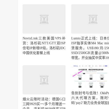
NovixLink三款美国VPS补
Lumio正式上线：日本
货：洛杉矶NTT/GTT双ISP
ISP独享实体M4 Mac mi
住宅IP新增IP段，洛杉矶IDC
赁服务，US$180/月/25
中国优化套餐上线
SSD/2500GB流量@300M
带宽，开业抽奖中奖率10
告别封号与低效！OkkPro
六大代理方案，限时
烟火云限时活动：德国G口
码‘pay2’助力业务全球加
三网9929买一/多个月赠送一
个月，洛杉矶9929住宅2TB