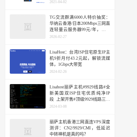
快网络/六六云/易探云/云米科技
2021-04-02
TG交流群满6000人特价抽奖：
华纳云香港/日本200Mbps三网直
连轻量云服务器99元/年，丽萨
主机全场8折循环优惠码不限周
2026-02-27
期
LisaHost：台湾ISP住宅原生IP主
机9折月付43.2元起，解锁流媒
体，1Gbps大带宽
2024-02-26
Lisahost丽萨主机#9929线路#全
新美国双ISP住宅优质纯净IP
段 上架开售#顶级9929线路三网
回程优化，网络丝滑顺畅
2024-03-08
丽萨主机香港三网直连VPS深度
测评：CN2/9929/CMI，低延迟
中转神机是真的吗？