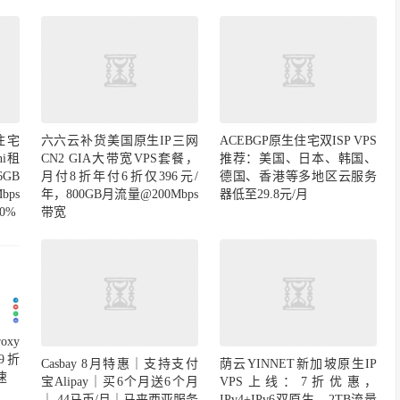
住宅
六六云补货美国原生IP三网
ACEBGP原生住宅双ISP VPS
ni租
CN2 GIA大带宽VPS套餐，
推荐：美国、日本、韩国、
6GB
月付8折年付6折仅396元/
德国、香港等多地区云服务
bps
年，800GB月流量@200Mbps
器低至29.8元/月
0%
带宽
xy
9折
Casbay 8月特惠｜支持支付
荫云YINNET新加坡原生IP
速
宝Alipay｜买6个月送6个月
VPS上线：7折优惠，
｜ 44马币/月｜马来西亚服务
IPv4+IPv6双原生，2TB流量