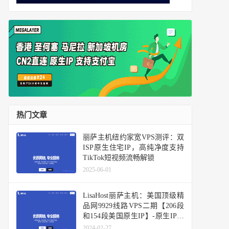
热门文章
丽萨主机纽约家宽VPS测评：双
ISP原生住宅IP，高纯净度支持
TikTok短视频流畅解锁
2025-06-01
LisaHost丽萨主机：美国顶级精
品网9929线路VPS二期【206段
和154段美国原生IP】-原生IP季
付9折更优惠
2024-02-27