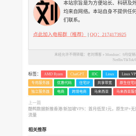
本站宗旨是为方便站长、科研及
均来自网络。本站自身不提供任
们联系。
点此加入电报群（推荐）
|
QQ：2174173925
未经允许不得转载：
老刘博客
»
Mondoze：9月促
Netflix/Tik
标签：
AMD Ryzen
ChatGPT
IDC
Linux
Linux V
专用服务器
优惠代码
住宅IP
共享带宽
原生住宅I
独立服务器
电商
跨境电商
马来西亚
马来西亚服
上一篇
酷鸭数据新推香港/新加坡VPS：首月低至1元，原生IP+无
流量
相关推荐