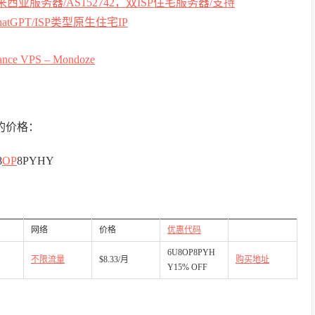
mance VPS – Mondoze
新的价格：
8
OP
8PYHY
网络
价格
优惠代码
6U8OP8PYH
不限流量
$8.33/月
购买地址
Y15% OFF