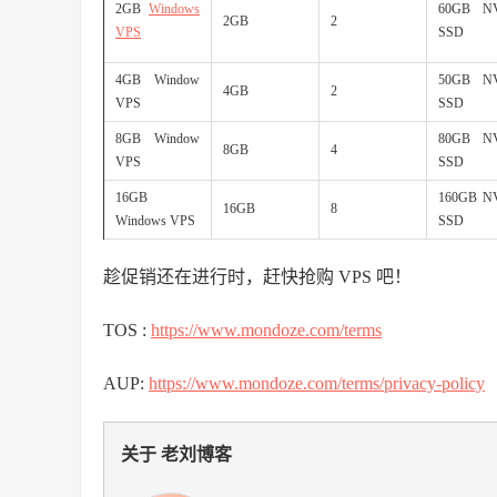
2GB
Windows
60GB N
2GB
2
VPS
SSD
4GB Window
50GB N
4GB
2
VPS
SSD
8GB Window
80GB N
8GB
4
VPS
SSD
16GB
160GB 
16GB
8
Windows VPS
SSD
趁促销还在进行时，赶快抢购 VPS 吧！
TOS :
https://www.mondoze.com/terms
AUP:
https://www.mondoze.com/terms/privacy-policy
关于 老刘博客