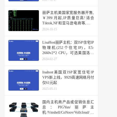
丽萨主机美国家宽服务器开售,
￥399/月起,IP质量巨高!适合
Tiktok,NF和亚马逊电商等,支持
Windows
2024-10-15
LisaHost丽萨主机：双ISP住宅IP
物理机(252个住宅IP)，E5-
2660v2*2 CPU，可选美国洛杉
矶三网回程CN2 GIA国际精品网
2024-02-27
络、三网回程4837线路或9929线
路
lisahost美国双ISP家宽住宅IP
VPS新上线，9929高速网络月付
仅61元起
2025-05-11
国内主机商产品或促销信息汇
总：PIGYun/丽萨主
机/Vmshell/CoNoov/Vollcloud/快