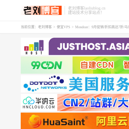
老刘博客laoliublog.cn
建站技术分享站点！
当前位置：
老刘博客
>
便宜VPS
>
Mondoze：9月促销/折扣高达7折/马来西