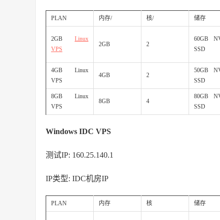
PLAN
内存/
核/
储存
2GB
Linux
60GB N
2GB
2
VPS
SSD
4GB Linux
50GB N
4GB
2
VPS
SSD
8GB Linux
80GB N
8GB
4
VPS
SSD
Windows IDC VPS
测试IP: 160.25.140.1
IP类型: IDC机房IP
PLAN
内存
核
储存