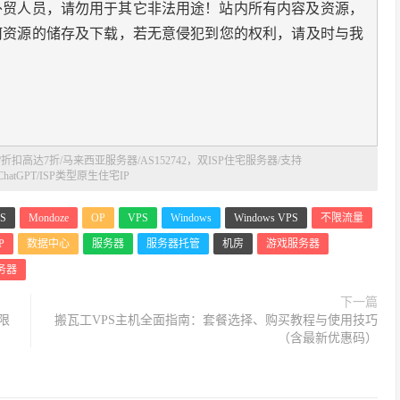
外贸人员，请勿用于其它非法用途！站内所有内容及资源，
何资源的储存及下载，若无意侵犯到您的权利，请及时与我
销/折扣高达7折/马来西亚服务器/AS152742，双ISP住宅服务器/支持
Tok/ChatGPT/ISP类型原生住宅IP
PS
Mondoze
OP
VPS
Windows
Windows VPS
不限流量
P
数据中心
服务器
服务器托管
机房
游戏服务器
务器
下一篇
限
搬瓦工VPS主机全面指南：套餐选择、购买教程与使用技巧
（含最新优惠码）