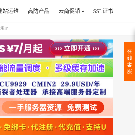
建站运维
高防产品
云商促销
SSL证书
住宅IP
在
线
客
服