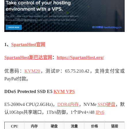
1、
SpartanHost官网
SpartanHost斯巴达官网
：
https://SpartanHost.org/
优惠码：
KVM20
，测试IP：65.75.210.42，支持支付宝或
PayPal付款。
DDoS Protected SSD E5
KVM VPS
E5-2690v4 CPU(2.6GHz)，
DDR4内存
，NVMe
SSD硬盘
，默
认10Gbps共享端口，1Tb/s防御，1个IPv4+/48
IPv6
CPU
内存
硬盘
流量
价格
链接