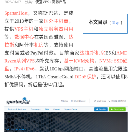
2026-01-07
分类：
便宜VPS
/
高防产品
SpartanHost
，又称斯巴达，是成
立于2013年的一家
国外主机商
，
本文目录
显示
提供
VPS主机
和
独立服务器租用
等，
数据中心
在美国西雅图、
达
拉斯
和阿什本
机房
等，支持使用
支付宝或者PayPal付款。目前商家
达拉斯机房
E5和
AMD
Ryzen系列
VPS
均补充库存，
基于KVM架构
，
NVMe SSD硬
盘
，
IPv4+IPv6
，默认10Gbps网络端口，高速流量用完限速
5Mb/s不停机，1Tb/s CosmicGuard
DDoS保护
，还可以使用8
折优惠码，折后最低$4/月起。