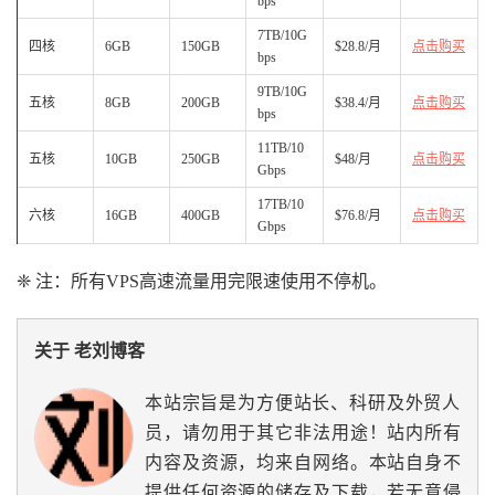
bps
7TB/10G
四核
6GB
150GB
$28.8/月
点击购买
bps
9TB/10G
五核
8GB
200GB
$38.4/月
点击购买
bps
11TB/10
五核
10GB
250GB
$48/月
点击购买
Gbps
17TB/10
六核
16GB
400GB
$76.8/月
点击购买
Gbps
❈ 注：所有VPS高速流量用完限速使用不停机。
关于 老刘博客
本站宗旨是为方便站长、科研及外贸人
员，请勿用于其它非法用途！站内所有
内容及资源，均来自网络。本站自身不
提供任何资源的储存及下载，若无意侵