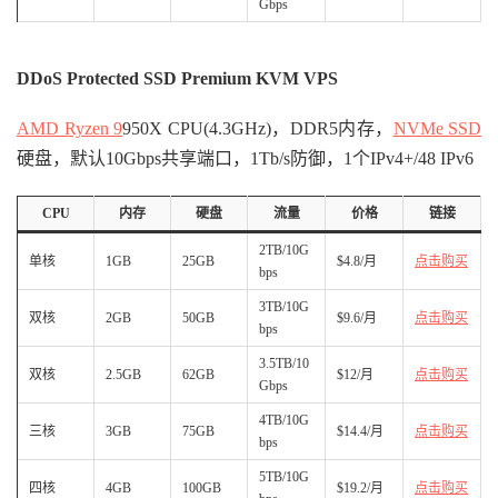
Gbps
DDoS Protected SSD Premium KVM VPS
AMD Ryzen 9
950X CPU(4.3GHz)，DDR5内存，
NVMe SSD
硬盘，默认10Gbps共享端口，1Tb/s防御，1个IPv4+/48 IPv6
CPU
内存
硬盘
流量
价格
链接
2TB/10G
单核
1GB
25GB
$4.8/月
点击购买
bps
3TB/10G
双核
2GB
50GB
$9.6/月
点击购买
bps
3.5TB/10
双核
2.5GB
62GB
$12/月
点击购买
Gbps
4TB/10G
三核
3GB
75GB
$14.4/月
点击购买
bps
5TB/10G
四核
4GB
100GB
$19.2/月
点击购买