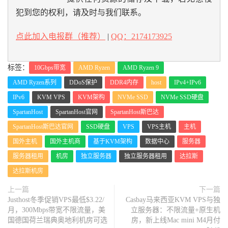
犯到您的权利，请及时与我们联系。
点此加入电报群（推荐）
|
QQ：2174173925
标签：
10Gbps带宽
AMD Ryzen
AMD Ryzen 9
AMD Ryzen系列
DDoS保护
DDR4内存
host
IPv4+IPv6
IPv6
KVM VPS
KVM架构
NVMe SSD
NVMe SSD硬盘
SpartanHost
SpartanHost官网
SpartanHost斯巴达
SpartanHost斯巴达官网
SSD硬盘
VPS
VPS主机
主机
国外主机
国外主机商
基于KVM架构
数据中心
服务器
服务器租用
机房
独立服务器
独立服务器租用
达拉斯
达拉斯机房
上一篇
下一篇
Justhost冬季促销VPS最低$3.22/
Casbay马来西亚KVM VPS与独
月，300Mbps带宽不限流量，美
立服务器：不限流量+原生机
国德国荷兰瑞典奥地利机房可选
房，新上线Mac mini M4月付