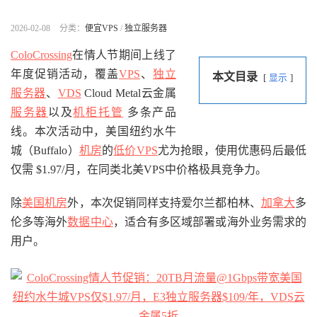
2026-02-08
分类：
便宜VPS
/
独立服务器
ColoCrossing
在情人节期间上线了
年度促销活动，覆盖
VPS
、
独立
本文目录
显示
服务器
、
VDS
Cloud Metal云金属
服务器
以及
机柜托管
多条产品
线。本次活动中，美国纽约水牛
城（Buffalo）
机房
的
低价VPS
尤为抢眼，使用优惠码后最低
仅需 $1.97/月，在同类北美VPS中价格极具竞争力。
除
美国机房
外，本次促销同样支持爱尔兰都柏林、
加拿大
多
伦多等海外
数据中心
，适合有多区域部署或海外业务需求的
用户。