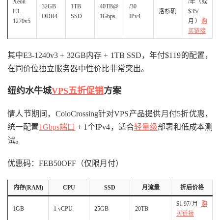
Xeon
/年（或
32GB
1TB
40TB@
/30
E3-
洛杉矶
$35/
DDR4
SSD
1Gbps
IPv4
1270v5
月）
购
买链接
其中E3-1240v3 + 32GB内存 + 1TB SSD，年付$119的配置，
在同价位独立服务器中性价比非常突出。
纽约水牛城
VPS五折促销
方案
情人节期间，ColoCrossing针对VPS产品提供月付5折优惠，
统一配置
1Gbps端口
+ 1个IPv4，适合
轻量级
部署和低成本测
试。
优惠码：FEB50OFF（仅限月付）
内存(RAM)
CPU
SSD
月流量
折后价格
$1.97/月
购
1GB
1 vCPU
25GB
20TB
买链接