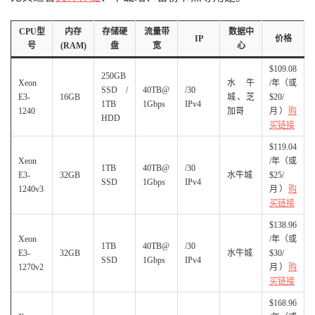
CPU型
内存
存储硬
流量带
数据中
IP
价格
号
(RAM)
盘
宽
心
$109.08
250GB
Xeon
水牛
/年（或
SSD /
40TB@
/30
E3-
16GB
城、芝
$20/
1TB
1Gbps
IPv4
1240
加哥
月）
购
HDD
买链接
$119.04
Xeon
/年（或
1TB
40TB@
/30
E3-
32GB
水牛城
$25/
SSD
1Gbps
IPv4
1240v3
月）
购
买链接
$138.96
Xeon
/年（或
1TB
40TB@
/30
E3-
32GB
水牛城
$30/
SSD
1Gbps
IPv4
1270v2
月）
购
买链接
$168.96