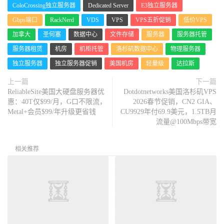
ColoCrossing独立服务器
Dedicated Server
E3独立服务器
Gbps端口
RackNerd
VDS
VPS
VPS五折促销
低价VPS
加拿大
圣何塞
数据中心
文件存储
服务器
服务器托管
服务器租赁
机房
机柜托管
洛杉矶数据中心
物理服务器
独立服务器
独立服务器促销
美国机房
轻量级
达拉斯
上一篇
下一篇
ReliableSite美国大硬盘服务器优
Dotdotnetworks美国洛杉矶VPS
惠：40T仅$99/月，G口不限流，
2026春节促销，CN2 GIA、
Metal+会员$99/年升级更省钱
CU9929年付69.9美元，1.5TB月
流量@100Mbps带宽
相关推荐
告别封号与低效！OkkProxy六大