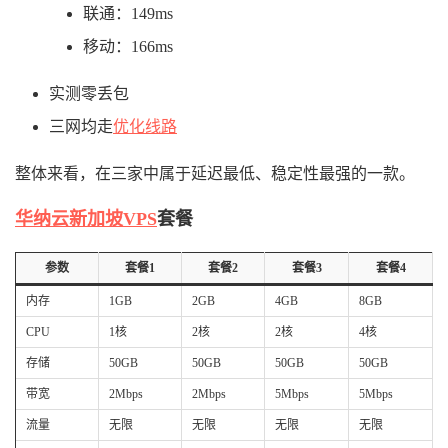
联通：149ms
移动：166ms
实测零丢包
三网均走
优化线路
整体来看，在三家中属于延迟最低、稳定性最强的一款。
华纳云新加坡VPS
套餐
参数
套餐1
套餐2
套餐3
套餐4
内存
1GB
2GB
4GB
8GB
CPU
1核
2核
2核
4核
存储
50GB
50GB
50GB
50GB
带宽
2Mbps
2Mbps
5Mbps
5Mbps
流量
无限
无限
无限
无限