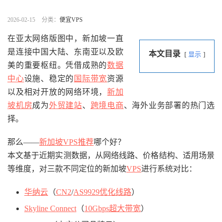
2026-02-15
分类：
便宜VPS
在亚太网络版图中，新加坡一直
是连接中国大陆、东南亚以及欧
本文目录
显示
美的重要枢纽。凭借成熟的
数据
中心
设施、稳定的
国际带宽
资源
以及相对开放的网络环境，
新加
坡机房
成为
外贸建站
、
跨境电商
、海外业务部署的热门选
择。
那么——
新加坡VPS推荐
哪个好？
本文基于近期实测数据，从网络线路、价格结构、适用场景
等维度，对三款不同定位的新加坡
VPS
进行系统对比：
华纳云
（
CN2
/
AS9929优化线路
）
Skyline Connect
（
10Gbps超大带宽
）