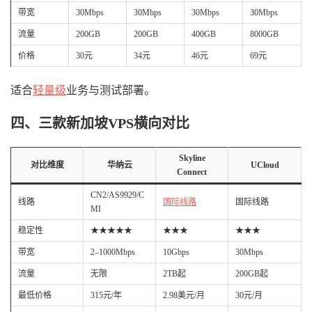
带宽
30Mbps
30Mbps
30Mbps
30Mbps
流量
200GB
200GB
400GB
8000GB
价格
30元
34元
46元
69元
适合
轻量级
业务与测试部署。
四、三款新加坡VPS横向对比
Skyline
对比维度
华纳云
UCloud
Connect
CN2/AS9929/C
线路
国际线路
国际线路
MI
稳定性
★★★★★
★★★
★★★
带宽
2–1000Mbps
10Gbps
30Mbps
流量
无限
2TB起
200GB起
最低价格
315元/年
2.98美元/月
30元/月