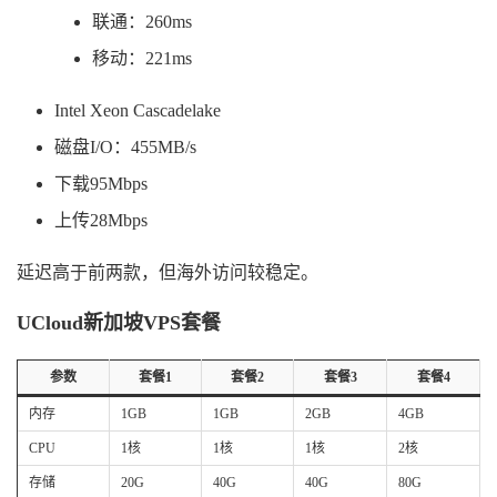
联通：260ms
移动：221ms
Intel Xeon Cascadelake
磁盘I/O：455MB/s
下载95Mbps
上传28Mbps
延迟高于前两款，但海外访问较稳定。
UCloud新加坡VPS套餐
参数
套餐1
套餐2
套餐3
套餐4
内存
1GB
1GB
2GB
4GB
CPU
1核
1核
1核
2核
存储
20G
40G
40G
80G