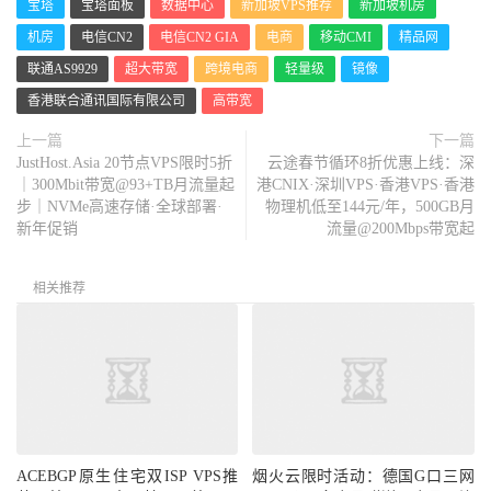
宝塔
宝塔面板
数据中心
新加坡VPS推荐
新加坡机房
机房
电信CN2
电信CN2 GIA
电商
移动CMI
精品网
联通AS9929
超大带宽
跨境电商
轻量级
镜像
香港联合通讯国际有限公司
高带宽
上一篇
下一篇
JustHost.Asia 20节点VPS限时5折
云途春节循环8折优惠上线：深
｜300Mbit带宽@93+TB月流量起
港CNIX·深圳VPS·香港VPS·香港
步｜NVMe高速存储·全球部署·
物理机低至144元/年，500GB月
新年促销
流量@200Mbps带宽起
相关推荐
ACEBGP原生住宅双ISP VPS推
烟火云限时活动：德国G口三网