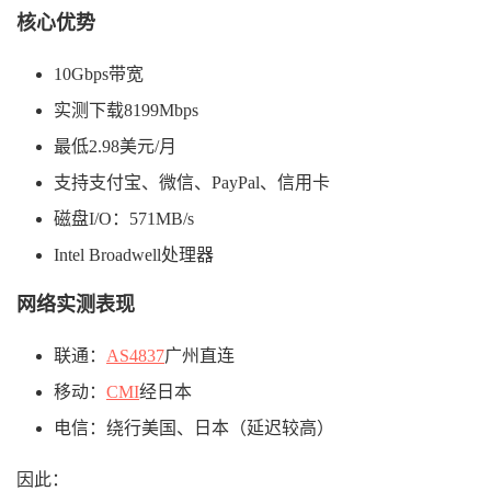
核心优势
10Gbps带宽
实测下载8199Mbps
最低2.98美元/月
支持支付宝、微信、PayPal、信用卡
磁盘I/O：571MB/s
Intel Broadwell处理器
网络实测表现
联通：
AS4837
广州直连
移动：
CMI
经日本
电信：绕行美国、日本（延迟较高）
因此：