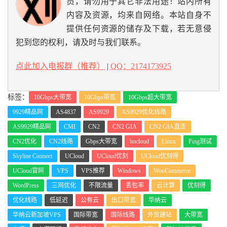
员，请勿用于其它非法用途！站内所有
内容及资源，均来自网络。本站自身不
提供任何资源的储存及下载，若无意侵
犯到您的权利，请及时与我们联系。
点此加入电报群（推荐）
|
QQ：2174173925
标签：
10Gbps大带宽
10Gbps带宽
10Gbps超大带宽
9929精品网
AS4837
AS9929
AS9929优化线路
AS9929精品网
CMI
CN2
CN2 GIA
CN2 GIA直连
CN2优化
CN2线路
Gbps大带宽
hncloud
Linux
Ping测试
Skyline Connect
UCloud
UCloud优刻
UCloud优刻得
UCloud官网
VPS
VPS推荐
Windows
WooCommerce
WordPress
三网优化
不限流量
丢包率
云计算
优刻得
优化线路
低延迟
公有云
出口带宽
华纳云
华纳云新加坡VPS
国际带宽
国际线路
外贸建站
大带宽