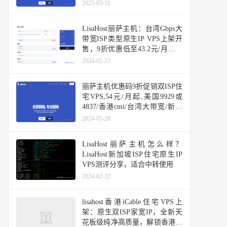
2025-05-11
LisaHost丽萨主机：台湾Gbps大
带宽ISP类型原生IP VPS上架开
售，9折优惠低至43.2元/月，年
付款366元，推荐作为落地机用
2024-02-23
香港或日本机器中转使用
丽萨主机优惠码9折促销双ISP住
宅VPS,54元/月起,美国9929或
4837/香港cmi/台湾大带宽/新加
坡大带宽/日本原生IP
2024-05-28
LisaHost丽萨主机怎么样？
LisaHost新加坡ISP住宅原生IP
VPS测评分享，适合中转使用
2024-02-22
lisahost香港iCable住宅VPS上
架：原生双ISP家宽IP，全新天
花板级纯净高质量，解锁香港所