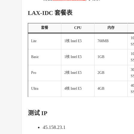
LAX-IDC 套餐表
套餐
CPU
内存
1
Lite
1核 Intel E5
768MB
S
1
Basic
1核 Intel E5
1GB
S
3
Pro
2核 Intel E5
2GB
S
4
Ultra
4核 Intel E5
4GB
S
测试 IP
45.158.23.1