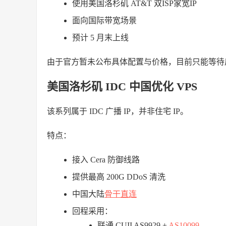
使用美国洛杉矶 AT&T 双ISP家宽IP
面向国际带宽场景
预计 5 月末上线
由于官方暂未公布具体配置与价格，目前只能等待
美国洛杉矶 IDC 中国优化 VPS
该系列属于 IDC 广播 IP，并非住宅 IP。
特点：
接入 Cera 防御线路
提供最高 200G DDoS 清洗
中国大陆
骨干直连
回程采用：
联通 CUII AS9929 +
AS10099