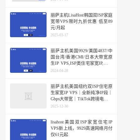
丽萨主机LisaHost韩国双ISP家庭
宽带VPS限时九折优惠 低至89
元/月起
2025-03-17
丽萨主机美国9929/美国4837/中
国台湾/香港CMI/日本大带宽原
生IP VPS,ISP类住宅家宽IP,原生
IP解锁TikTok数据好
2024-04-28
丽萨主机美国纽约双ISP住宅原
生家宽IP VPS｜全新纯净IP段｜
Gbps大带宽｜TikTok跨境电商首
选
2025-12-30
lisahost美国双ISP家宽住宅IP
VPS新上线，9929高速网络月付
仅61元起