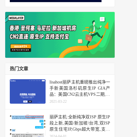
热门文章
lisahost丽萨主机重磅推出纯净一
手新美国洛杉矶原生IP GIA产
品：美国CN2云主机VPS二期,解
锁大部分流媒体和TIKTOK等
2021-03-22
丽萨主机:全新纯净双ISP 原生IP
段上新,美国/新加坡/台湾,双ISP
原生住宅IP,Gbps超大带宽,支持
Tiktok/解锁ChatGpt/NetFlix
2024-04-01