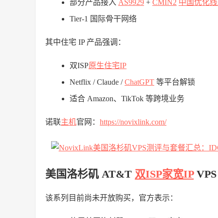
部分产品接入
AS9929
+
CMIN2
中国优化线
Tier-1 国际骨干网络
其中住宅 IP 产品强调：
双ISP
原生住宅IP
Netflix / Claude /
ChatGPT
等平台解锁
适合 Amazon、TikTok 等跨境业务
诺联
主机
官网：
https://novixlink.com/
美国洛杉矶 AT&T
双ISP家宽IP
VP
该系列目前尚未开放购买，官方表示：