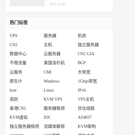
有服务，接受独享整段IP定制交
2025-12-03
付
热门标签
VPS
服务器
机房
CN2
主机
独立服务器
数据中心
云服务器
CN2 GIA
不限流量
美国洛杉矶
BGP
云服务
CMI
大带宽
原生IP
Windows
1Gbps带宽
host
Linux
IPv6
高防
KVM VPS
VPS主机
香港CN2
服务器租用
优化线路
KVM虚拟
IDC
AS4837
独立服务器租用
流媒体解锁
KVM架构