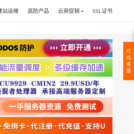
建站运维
高防产品
云商促销
SSL证书
在
线
客
服