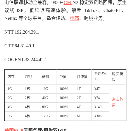
电信联通移动全兼容，9929+
CMI
N2 稳定双链路回程，原生
双线 ISP，低延迟高速体验。解锁 TikTok、ChatGPT、
Netflix 等全球平台，适合建站、
电商
、跨境业务。
NTT:192.204.39.1
GTT:64.81.40.1
COGENT:38.244.45.1
折后价/
购买链
内存
CPU
硬盘
带宽
月流量
月
接
1G
1核
10G
100M
1T
¥47
2G
2核
40G
100M
2T
¥74
点击购
买
4G
4核
80G
100M
4T
¥149
8G
4核
120G
100M
6T
¥306
美国BGP
云服务器(原生双ISP)