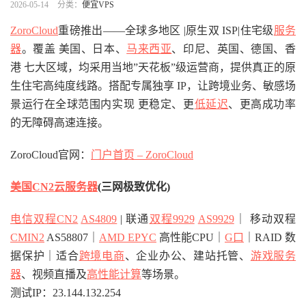
2026-05-14
分类：
便宜VPS
ZoroCloud
重磅推出——全球多地区 |原生双 ISP|住宅级
服务
器
。覆盖 美国、日本、
马来西亚
、印尼、英国、德国、香
港 七大区域，均采用当地”天花板”级运营商，提供真正的原
生住宅高纯度线路。搭配专属独享 IP，让跨境业务、敏感场
景运行在全球范围内实现 更稳定、更
低延迟
、更高成功率
的无障碍高速连接。
ZoroCloud官网：
门户首页 – ZoroCloud
美国CN2云服务器
(三网极致优化)
电信双程CN2
AS4809
| 联通
双程9929
AS9929
｜ 移动双程
CMIN2
AS58807｜
AMD EPYC
高性能CPU｜
G口
｜RAID 数
据保护｜适合
跨境电商
、企业办公、建站托管、
游戏服务
器
、视频直播及
高性能计算
等场景。
测试IP：23.144.132.254