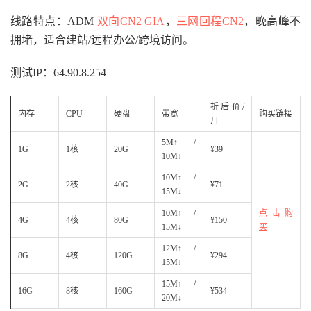
线路特点：ADM
双向CN2 GIA
，
三网回程CN2
，晚高峰不
拥堵，适合建站/远程办公/跨境访问。
测试IP：64.90.8.254
折后价/
内存
CPU
硬盘
带宽
购买链接
月
5M↑ /
1G
1核
20G
¥39
10M↓
10M↑ /
2G
2核
40G
¥71
15M↓
10M↑ /
点击购
4G
4核
80G
¥150
15M↓
买
12M↑ /
8G
4核
120G
¥294
15M↓
15M↑ /
16G
8核
160G
¥534
20M↓