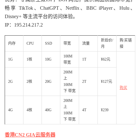
畅享 TikTok、ChatGPT、Netflix、BBC iPlayer、Hulu、
Disney+ 等主流平台的访问体验。
IP：195.214.217.2
折后价/
购买链
内存
CPU
SSD
带宽
流量
月
接
100M
1G
1核
10G
1T
¥62元
带宽
200M
上
2G
2核
20G
2T
¥127元
100M
购买
下 带宽
200M
上
4G
4核
40G
4T
¥239
100M
下 带宽
香港CN2 GIA云服务器