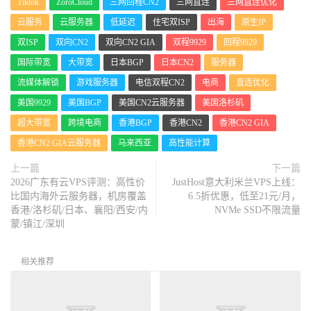
Tiktok
ZoroCloud
三网回程CN2
三网直连
三网直连优化
云服务
云服务器
低延迟
住宅双ISP
出海
原生IP
双ISP
双向CN2
双向CN2 GIA
双程9929
回程9929
国际带宽
大带宽
日本BGP
日本CN2
服务器
流媒体解锁
游戏服务器
电信双程CN2
电商
直连优化
美国9929
美国BGP
美国CN2云服务器
美国洛杉矶
超大带宽
跨境电商
香港BGP
香港CN2
香港CN2 GIA
香港CN2 GIA云服务器
马来西亚
高性能计算
上一篇
下一篇
2026广东有云VPS评测：高性价
JustHost意大利米兰VPS上线：
比国内海外云服务器，机房覆盖
6.5折优惠，低至21元/月，
香港/洛杉矶/日本、襄阳/西安/内
NVMe SSD不限流量
蒙/镇江/深圳
相关推荐