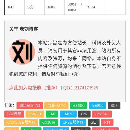
500M↑ /
16G
8核
160G
¥534
100M↓
关于 老刘博客
本站宗旨是为方便站长、科研及外贸人
员，请勿用于其它非法用途！站内所有
内容及资源，均来自网络。本站自身不
提供任何资源的储存及下载，若无意侵
犯到您的权利，请及时与我们联系。
点此加入电报群（推荐）
|
QQ：2174173925
标签：
9929&CMIN2
AMD EPYC
AS4809
AS9929
BGP
BGP网络
ChatGPT
CMI
CMIN2
CN2
CN2 GIA
CN2 GIA云服务器
CN2GIA
CN2云服务器
G口
NTT