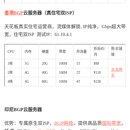
香港BGP
云服务器（真住宅双ISP）
天花板真实住宅运营商，流媒体解锁, IP纯净，Gbps超大带
宽，住宅双ISP 测试IP：61.10.4.1
折后价/
购买链
CPU
内存
硬盘
带宽
月流量
月
接
1核
1G
20G
100M
1T
¥88
点击购
2核
4G
40G
100M
2T
¥118
买
4核
4G
80G
100M
4T
¥238
印尼BGP云服务器
优势：专属原生双ISP，
BGP网络
，提供高品质
国际带宽
，