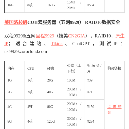
15M↑ /
16G
8核
160G
¥534
20M↓
美国洛杉矶
CUII云服务器（五网9929） RAID10数据安全
双程9929&五网
回程9929
（媲美
CN2GIA
），RAID10，
原生
IP
；适合建站、
Tiktok
、ChatGPT，测试IP：
us.9929.zorocloud.com
带宽（上
折后价/
内存
CPU
硬盘
购买链接
下行）
月
1G
1核
20G
100M
¥39
200M↑ /
2G
2核
40G
¥71
100M↓
200M↑ /
4G
4核
80G
¥150
点击购
100M↓
买
300M↑ /
8G
4核
120G
¥294
100M↓