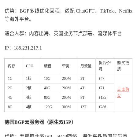
优势：BGP多线优化回程，适配 ChatGPT、TikTok、Netflix
等海外平台。
适合人群：内容出海、英国业务节点部署、流媒体平台
IP：185.231.217.1
折后价/
购买链
内存
CPU
硬盘
带宽
月流量
月
接
1G
1核
10G
200M
2T
¥47
2G
2核
40G
200M
4T
¥71
点击购
买
4G
4核
80G
200M
8T
¥135
8G
4核
120G
300M
12T
¥286
德国BGP云服务器（原生双ISP）
优势：专属原生双ISP，BGP网络，提供高品质国际带宽，