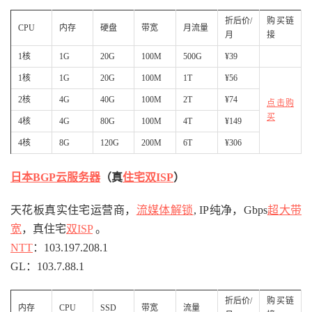
折后价/
购买链
CPU
内存
硬盘
带宽
月流量
月
接
1核
1G
20G
100M
500G
¥39
1核
1G
20G
100M
1T
¥56
2核
4G
40G
100M
2T
¥74
点击购
买
4核
4G
80G
100M
4T
¥149
4核
8G
120G
200M
6T
¥306
日本BGP
云服务器
（真
住宅双ISP
）
天花板真实住宅运营商，
流媒体解锁
, IP纯净，Gbps
超大带
宽
，真住宅
双ISP
。
NTT
：103.197.208.1
GL：103.7.88.1
折后价/
购买链
内存
CPU
SSD
带宽
流量