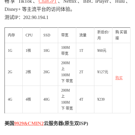
畅享 TikTok、
ChatGPT
、Netflix、BBC iPlayer、Hulu、
Disney+ 等主流平台的访问体验。
测试IP：202.90.194.1
折后价/
购买链
内存
CPU
SSD
带宽
流量
月
接
100M
1G
1核
10G
1T
¥60元
带宽
200M
上
2G
2核
20G
2T
¥127元
100M
购买
下 带宽
200M
上
4G
4核
40G
4T
¥239
100M
下 带宽
美国
9929&CMIN2
云服务器(原生双ISP)