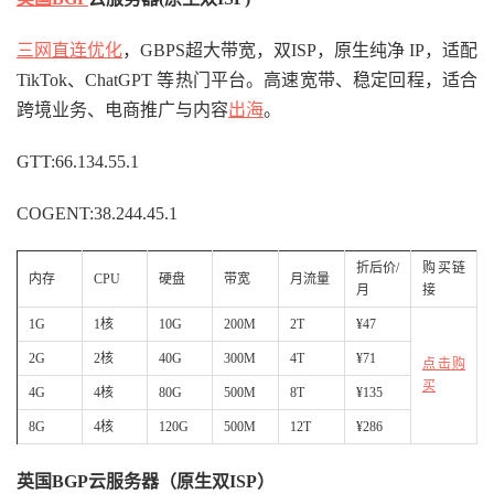
三网直连优化
，GBPS超大带宽，双ISP，原生纯净 IP，适配
TikTok、ChatGPT 等热门平台。高速宽带、稳定回程，适合
跨境业务、电商推广与内容
出海
。
GTT:66.134.55.1
COGENT:38.244.45.1
折后价/
购买链
内存
CPU
硬盘
带宽
月流量
月
接
1G
1核
10G
200M
2T
¥47
2G
2核
40G
300M
4T
¥71
点击购
买
4G
4核
80G
500M
8T
¥135
8G
4核
120G
500M
12T
¥286
英国BGP云服务器（原生双ISP）