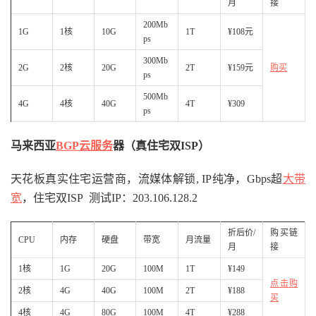
月
接
200Mb
1G
1核
10G
1T
¥108元
ps
300Mb
2G
2核
20G
2T
¥159元
购买
ps
500Mb
4G
4核
40G
4T
¥309
ps
马来西亚
BGP
云服务
器（真住宅双ISP）
天花板真实住宅运营商，流媒体解锁, IP纯净，Gbps超
大带
宽
，住宅双ISP 测试IP：203.106.128.2
折后价/
购买链
CPU
内存
硬盘
带宽
月流量
月
接
1核
1G
20G
100M
1T
¥149
点击购
2核
4G
40G
100M
2T
¥188
买
4核
4G
80G
100M
4T
¥288