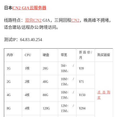
日本
CN2 GIA云服务器
线路特点：
双向CN2
GIA，三网回程
CN2
，晚高峰不拥堵，
适合建站/远程办公/跨境访问。
测试IP：64.83.40.254
折后价/
内存
CPU
硬盘
带宽
购买链接
月
5M↑ /
1G
1核
20G
¥39
10M↓
10M↑ /
2G
2核
40G
¥71
15M↓
10M↑ /
点击购
4G
4核
80G
¥150
15M↓
买
12M↑ /
8G
4核
120G
¥294
15M↓