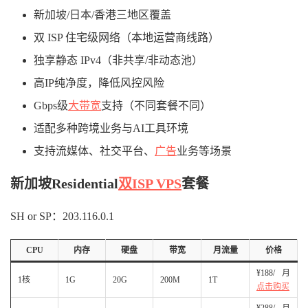
新加坡/日本/香港三地区覆盖
双 ISP 住宅级网络（本地运营商线路）
独享静态 IPv4（非共享/非动态池）
高IP纯净度，降低风控风险
Gbps级
大带宽
支持（不同套餐不同）
适配多种跨境业务与AI工具环境
支持流媒体、社交平台、
广告
业务等场景
新加坡Residential
双ISP VPS
套餐
SH or SP：203.116.0.1
CPU
内存
硬盘
带宽
月流量
价格
¥188/月
1核
1G
20G
200M
1T
点击购买
¥288/月