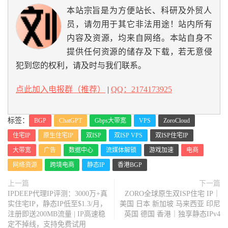
本站宗旨是为方便站长、科研及外贸人
员，请勿用于其它非法用途！站内所有
内容及资源，均来自网络。本站自身不
提供任何资源的储存及下载，若无意侵
犯到您的权利，请及时与我们联系。
点此加入电报群（推荐）
|
QQ：2174173925
标签：
BGP
ChatGPT
Gbps大带宽
VPS
ZoroCloud
住宅IP
原生住宅IP
双ISP
双ISP VPS
双ISP住宅IP
大带宽
广告
数据中心
流媒体解锁
游戏加速
电商
网络资源
跨境电商
静态IP
香港BGP
上一篇
下一篇
IPDEEP代理IP评测：3000万+真
ZORO全球原生双ISP住宅 IP｜
实住宅IP，静态IP低至$1.3/月，
美国 日本 新加坡 马来西亚 印尼
注册即送200MB流量 | IP高速稳
英国 德国 香港｜独享静态IPv4
定不掉线，支持免费试用