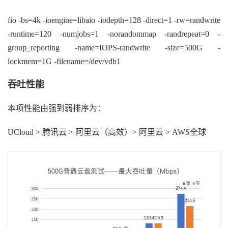
fio -bs=4k -ioengine=libaio -iodepth=128 -direct=1 -rw=randwrite
-runtime=120 -numjobs=1 -norandommap -randrepeat=0 -
group_reporting -name=IOPS-randwrite -size=500G -
lockmem=1G -filename=/dev/vdb1
吞吐性能
本项性能由强到弱排序为：
UCloud > 腾讯云 > 阿里云（高效）> 阿里云 > AWS全球