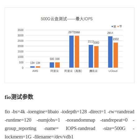
fio
测试参数
fio -bs=4k -ioengine=libaio -iodepth=128 -direct=1 -rw=randread
-runtime=120 -numjobs=1 -norandommap -randrepeat=0 -
group_reporting -name= IOPS-randread -size=500G -
lockmem=1G -filename=/dev/vdb1