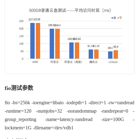
fio
测试参数
fio -bs=256k -ioengine=libaio -iodepth=1 -direct=1 -rw=randread
-runtime=120 -numjobs=32 -norandommap -randrepeat=0 -
group_reporting -name=latency-randread -size=100G -
lockmem=1G -filename=/dev/vdb1