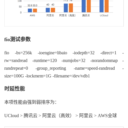
fio
测试参数
fio -bs=256k -ioengine=libaio -iodepth=32 -direct=1 -
rw=randread -runtime=120 -numjobs=32 -norandommap -
randrepeat=0 -group_reporting -name=speed-randread -
size=100G -lockmem=1G -filename=/dev/vdb1
时延性能
本项性能由强到弱排序为：
UCloud > 腾讯云 > 阿里云（高效） > 阿里云 > AWS全球