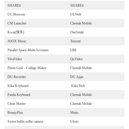
SHAREit
SHAREit
UC Browser
UCWeb
CM Launcher
Cheetah Mobile
Kwai(快手)
OneSmile
JOOX Music
Tencent
Parallel Space-Multi Accounts
LBE
VivaVideo
QuVideo
Photo Grid – Collage Maker
Cheetah Mobile
DU Recorder
DU Apps
Kika Keyboard
Kika Tech
Panda Keyboard
Cheetah Mobile
Clean Master
Cheetah Mobile
BeautyPlus
Meitu
Sweet Selfie-selfie camera
Ufoto