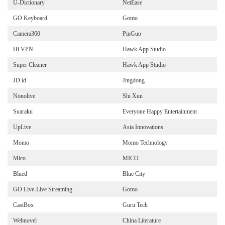
U-Dictionary
NetEase
GO Keyboard
Gomo
Camera360
PinGuo
Hi VPN
Hawk App Studio
Super Cleaner
Hawk App Studio
JD.id
Jingdong
Nonolive
Shi Xun
Suaraku
Everyone Happy Entertainment
UpLive
Asia Innovations
Momo
Momo Technology
Mico
MICO
Blued
Blue City
GO Live-Live Streaming
Gomo
CastBox
Guru Tech
Webnovel
China Literature