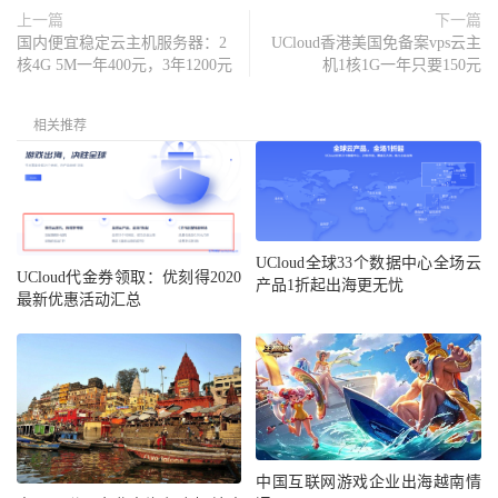
上一篇
下一篇
国内便宜稳定云主机服务器：2
UCloud香港美国免备案vps云主
核4G 5M一年400元，3年1200元
机1核1G一年只要150元
相关推荐
UCloud全球33个数据中心全场云
UCloud代金券领取：优刻得2020
产品1折起出海更无忧
最新优惠活动汇总
中国互联网游戏企业出海越南情