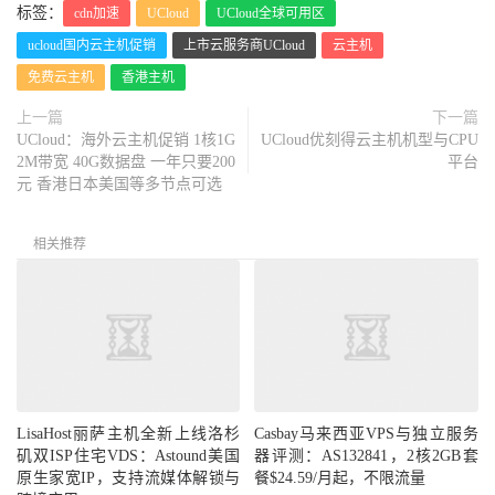
标签：
cdn加速
UCloud
UCloud全球可用区
ucloud国内云主机促销
上市云服务商UCloud
云主机
免费云主机
香港主机
上一篇
下一篇
UCloud：海外云主机促销 1核1G
UCloud优刻得云主机机型与CPU
2M带宽 40G数据盘 一年只要200
平台
元 香港日本美国等多节点可选
相关推荐
LisaHost丽萨主机全新上线洛杉
Casbay马来西亚VPS与独立服务
矶双ISP住宅VDS：Astound美国
器评测：AS132841，2核2GB套
原生家宽IP，支持流媒体解锁与
餐$24.59/月起，不限流量