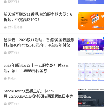
便宜VPS
新天域互联双11香港/台湾服务器大促：6
折起，带宽高达10G！
独立服务器
易探云：2023双11活动，香港/美国云服务
器2核4G年付仅518元/年，4核8G年付仅
888元/年起
便宜VPS
2023年腾讯云双十一云服务器年付88元
起，领1111-8888元代金券
腾讯云
ShockHosting震撼主机：$4.99/
月-2G/30GB/2TB/洛杉矶&西雅图&日本等
13个机房
便宜VPS