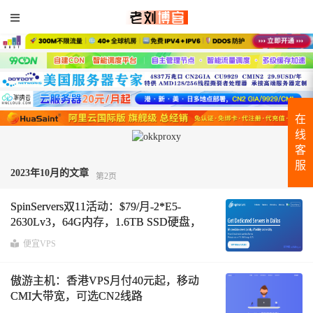
在
线
客
服
2023年10月的文章
第2页
SpinServers双11活动：$79/月-2*E5-
2630Lv3，64G内存，1.6TB SSD硬盘，
30TB流量@10Gbps带宽，圣何塞服务器
便宜VPS
傲游主机：香港VPS月付40元起，移动
CMI大带宽，可选CN2线路