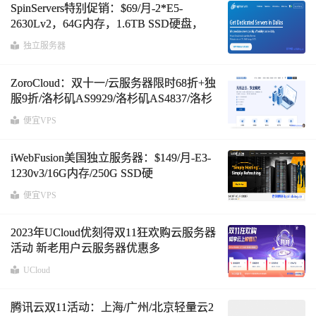
SpinServers特别促销：$69/月-2*E5-
2630Lv2，64G内存，1.6TB SSD硬盘，
1Gbps带宽不限流量服务器，美国达拉斯
独立服务器
机房
ZoroCloud：双十一/云服务器限时68折+独
服9折/洛杉矶AS9929/洛杉矶AS4837/洛杉
矶高防CN2GIA/香港CN2/tiktok专用服务
便宜VPS
器/无限流量/解锁ChatGPT
iWebFusion美国独立服务器：$149/月-E3-
1230v3/16G内存/250G SSD硬
盘/150TB@10Gbps带宽
便宜VPS
2023年UCloud优刻得双11狂欢购云服务器
活动 新老用户云服务器优惠多
UCloud
腾讯云双11活动：上海/广州/北京轻量云2