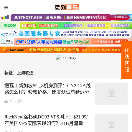
在
线
客
服
标签：上海联通
搬瓦工新加坡SG_8机房测评：CN2 GIA线
路怎么样？套餐价格、速度测试与延迟分
析
VPS测评
RackNerd洛杉矶DC03 VPS测评：$21.99/
年美国VPS实际表现如何？3TB月流量
@1Gbps带宽，三网去程回程路由、IP质