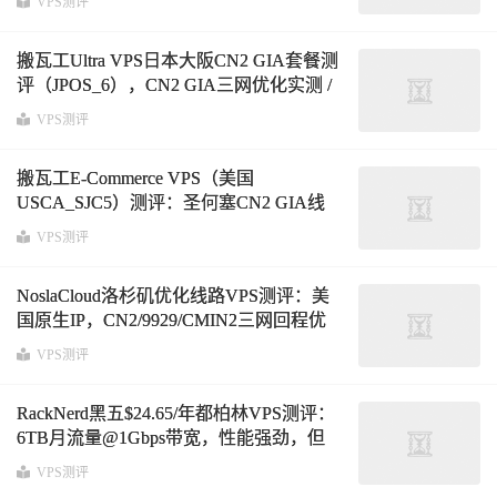
VPS测评
量与硬件性能全面分析
搬瓦工Ultra VPS日本大阪CN2 GIA套餐测
评（JPOS_6），CN2 GIA三网优化实测 /
延迟分析 / 路由解析 / IP质量检测
VPS测评
搬瓦工E-Commerce VPS（美国
USCA_SJC5）测评：圣何塞CN2 GIA线
路实测延迟158ms，三网回程解析与路由
VPS测评
分析
NoslaCloud洛杉矶优化线路VPS测评：美
国原生IP，CN2/9929/CMIN2三网回程优
化，300GB月流量@100Mbps带宽年付
VPS测评
￥69.99
RackNerd黑五$24.65/年都柏林VPS测评：
6TB月流量@1Gbps带宽，性能强劲，但
大陆网络延迟较高
VPS测评