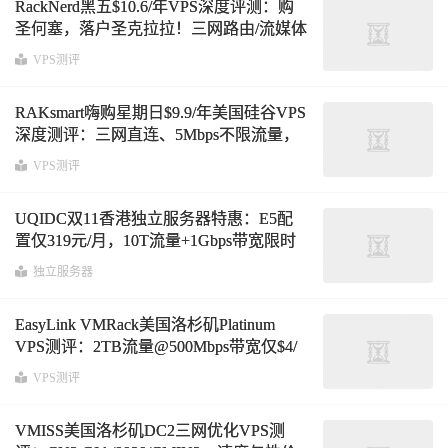
RackNerd黑五$10.6/年VPS深度评测：购
圣何塞，落户圣克拉拉！三网路由/流媒体
解锁实测
VPS测评
RAKsmart嗨购星期日$9.9/年美国硅谷VPS
深度测评：三网直连、5Mbps不限流量，
附性能/路由分析
VPS测评
UQIDC双11香港独立服务器特惠：E5配
置仅319元/月，10T流量+1Gbps带宽限时
抢购
独立服务器
EasyLink VMRack美国洛杉矶Platinum
VPS测评：2TB流量@500Mbps带宽仅$4/
月，三网优化、高性能、解锁流媒体
VPS测评
VMISS美国洛杉矶DC2三网优化VPS测