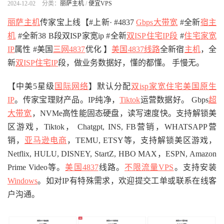
2024-12-02
分类：
丽萨主机
/
便宜VPS
丽萨主机
传家宝上线【#上新· #4837
Gbps大带宽
#全新
宿主
机
#全新38 B段双ISP家宽ip #全新
双ISP住宅IP段
#
住宅家宽
IP
属性 #美国
三网4837
优化 】
美国4837线路
全新宿
主机
，全
新
双ISP住宅IP
段，做业务数据好，懂的都懂。 手慢无。
【中美5星级
国际网络
】默认分配
双isp家宽住宅美国原生
IP
。传家宝理财产品。IP纯净，
Tiktok
运营数据好。 Gbps
超
大带宽
，NVMe高性能固态硬盘，读写速度快。支持解锁美
区游戏，Tiktok， Chatgpt, INS, FB营销，WHATSAPP营
销，
亚马逊
电商
，TEMU, ETSY等，支持解锁美区游戏，
Netflix, HULU, DISNEY, StartZ, HBO MAX，ESPN, Amazon
Prime Video等。
美国4837
线路。
不限流量VPS
。支持安装
Windows
。如对IP有特殊需求，欢迎提交工单或联系在线客
户沟通。