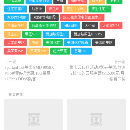
不限流量
不限流量VPS
主机
丽萨主机
亚马逊
住宅IP
住宅家宽IP
动态IP
原生IP
原生IP VPS
原生住宅IP
双ISP住宅IP
双ISP住宅IP段
双isp家宽住宅美国原生IP
台湾原生IP
台湾原生IP VPS
国际网络
大带宽
大带宽VPS
宿主机
带宽VPS
新加坡原生IP
新加坡原生IP VPS
日本原生IP
电商
美国4837
美国4837线路
美国原生IP
美国双ISP
英国双ISP
超大带宽
香港HGC
上一篇
下一篇
SpartanHost美国AMD 9959X
莱卡云12月活动:香港/美国/欧洲
VPS新购6折优惠,10G带宽
2核4G的云服务器仅15.88元/月,
+1Tbps DDoS防御
续费同价
相关推荐