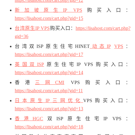
https://lisahost.com/cart.php?gid=12
新加坡原生IP VPS
购买入口：
https://lisahost.com/cart.php?gid=15
台湾原生IP VPS
购买入口：
https://lisahost.com/cart.php?
gid=36
台湾双ISP原生住宅HINET
动态IP
VPS
：
https://lisahost.com/cart.php?gid=17
英国双ISP
原生住宅IP VPS购买入口：
https://lisahost.com/cart.php?gid=14
香港
三网CMI
VPS购买入口：
https://lisahost.com/cart.php?gid=11
日本原生IP
三网优化
VPS购买入口：
https://lisahost.com/cart.php?gid=13
香港HGC
双ISP原生住宅IP VPS：
https://lisahost.com/cart.php?gid=18