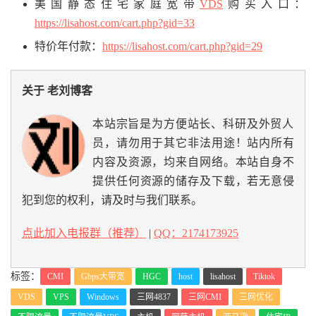
美国静态住宅家庭宽带
VDS
购买入口：
https://lisahost.com/cart.php?gid=33
特价年付款：
https://lisahost.com/cart.php?gid=29
关于 老刘博客
本站宗旨是为方便站长、科研及外贸人
员，请勿用于其它非法用途！站内所有
内容及资源，均来自网络。本站自身不
提供任何资源的储存及下载，若无意侵
犯到您的权利，请及时与我们联系。
点此加入电报群（推荐）
|
QQ：2174173925
标签：
CMI
Gbps大带宽
HGC
host
lisahost
Tiktok
VDS
VPS
Windows
三网4837
三网CMI
三网优化