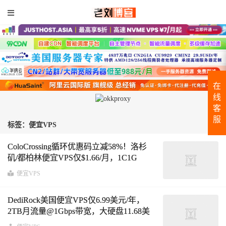
在
线
客
服
标签：便宜VPS
ColoCrossing循环优惠码立减58%！洛杉
矶/都柏林便宜VPS仅$1.66/月，1C1G
25GB SSD，20TB流量@1Gbps带宽
便宜VPS
DediRock美国便宜VPS仅6.99美元/年，
2TB月流量@1Gbps带宽，大硬盘11.68美
元/年，独服59美元/月，洛杉矶/纽约机房