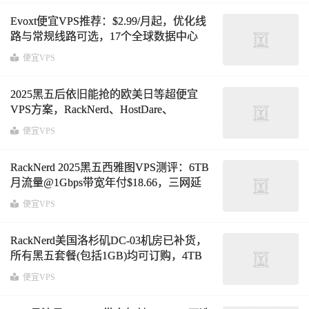
Evoxt便宜VPS推荐：$2.99/月起，优化线
路与常规线路可选，17个全球数据中心
便宜VPS
2025黑五后依旧能抢的欧美日等超便宜
VPS方案，RackNerd、HostDare、
DediRock、SmartHost最低仅需年付仅6.59
便宜VPS
美元
RackNerd 2025黑五西雅图VPS测评：6TB
月流量@1Gbps带宽年付$18.66，三网延
迟、路由及性能实测
便宜VPS
RackNerd美国洛杉矶DC-03机房已补货，
所有黑五套餐(包括1GB)均可订购，4TB
月流量@1Gbps带宽VPS年付$10.6
便宜VPS