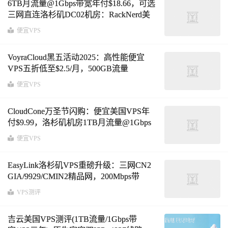
6TB月流量@1Gbps带宽年付$18.66，可选
三网直连洛杉矶DC02机房：RackNerd美
国便宜VPS黑五促销详解
便宜VPS
VoyraCloud黑五活动2025：高性能便宜
VPS五折低至$2.5/月，500GB流量
@200Mbps带宽，洛杉矶华盛顿法兰克福
便宜VPS
伦敦新加坡胡志明机房，可选纯净原生住
宅IP
CloudCone万圣节闪购：便宜美国VPS年
付$9.99，洛杉矶机房1TB月流量@1Gbps
带宽
便宜VPS
EasyLink洛杉矶VPS重磅升级：三网CN2
GIA/9929/CMIN2精品网，200Mbps带
宽/300GB流量仅$5/月，性能与低延迟再
VPS测评
攀新高！
吉云美国VPS测评(1TB流量/1Gbps带