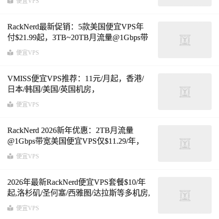
便宜VPS
可选
RackNerd最新促销：5款美国便宜VPS年
付$21.99起，3TB~20TB月流量@1Gbps带
宽，纽约/洛杉矶/芝加哥/达拉斯/西雅图/圣
便宜VPS
何塞6机房可选
VMISS便宜VPS推荐：11元/月起，香港/
日本/韩国/美国/英国机房，
CN2/CUII/CMIN2/AS4837优化线路，附真
便宜VPS
实测评数据
RackNerd 2026新年优惠：2TB月流量
@1Gbps带宽美国便宜VPS仅$11.29/年，
32G内存独服$64.95/月，多机房可选支持
便宜VPS
更换IP
2026年最新RackNerd便宜VPS套餐$10/年
起,洛杉矶/圣何塞/西雅图/达拉斯等多机房,
支持自助换IP,可选Linux或Windows系统
便宜VPS