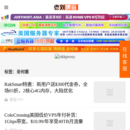
在
线
客
服
标签：圣何塞
RakSmart特惠：新用户送$300代金券，全
场65折，2核心4G内存，大陆优化
VIP/BGP 5G带宽，$1.99限量秒杀！
便宜VPS
ColoCrossing美国低价VPS年付补货：
1Gbps带宽，$10.99/年享受40TB月流量
KVM方案全面解析 洛杉矶机房新鲜补