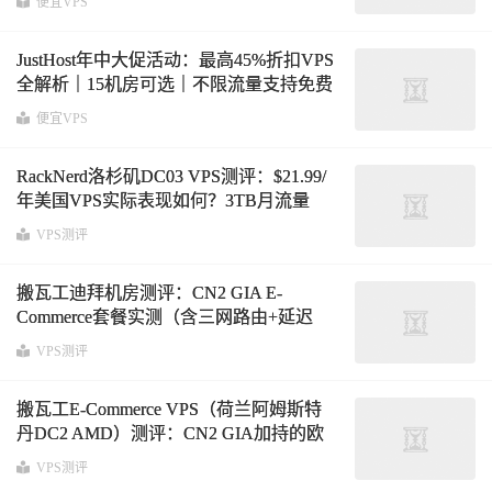
便宜VPS
货！
JustHost年中大促活动：最高45%折扣VPS
全解析｜15机房可选｜不限流量支持免费
换IP（截止7月5日）
便宜VPS
RackNerd洛杉矶DC03 VPS测评：$21.99/
年美国VPS实际表现如何？3TB月流量
@1Gbps带宽，三网去程回程路由、IP质
VPS测评
量与硬件性能全面分析
搬瓦工迪拜机房测评：CN2 GIA E-
Commerce套餐实测（含三网路由+延迟
+性能全解析）
VPS测评
搬瓦工E-Commerce VPS（荷兰阿姆斯特
丹DC2 AMD）测评：CN2 GIA加持的欧
美中转型VPS真实表现
VPS测评