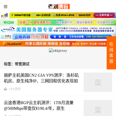
在
线
客
服
标签：带宽测试
丽萨主机美国CN2 GIA VPS测评：洛杉矶
机房、原生纯净IP、三网回程优化表现如
何？
VPS测评
云途香港BGP云主机测评：1TB月流量
@500Mbps带宽仅¥190.4/年，原生
IP+CNIX NAT入口+AMD7542性能实测分