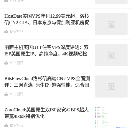
VPS测评
析
HostDare美国VPS年付12.99美元起：洛杉
矶CN2 GIA、日本东京与保加利亚机房促
销汇总，送双倍流量或升级100M带宽
便宜VPS
丽萨主机英国GTT住宅VPS深度评测：双
ISP英国原生IP、高纯净度、4K视频轻松
跑满、三网基本直连
VPS测评
BitsFlowCloud洛杉矶高端CN2 VPS全面测
评：三网直连+原生IP+超强性能，适合国
内用户吗？
VPS测评
ZoroCloud:英国原生双ISP家宽/GBPS超大
带宽/tiktok特别优化
便宜VPS