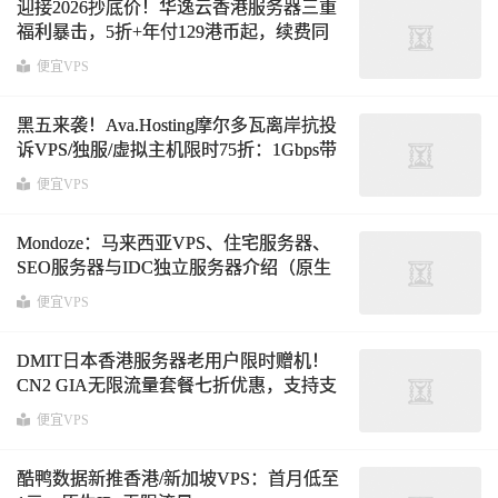
迎接2026抄底价！华逸云香港服务器三重
福利暴击，5折+年付129港币起，续费同
价！CN2、BGP线路可选
便宜VPS
黑五来袭！Ava.Hosting摩尔多瓦离岸抗投
诉VPS/独服/虚拟主机限时75折：1Gbps带
宽不限流量3.75欧元/月，匿名注册+加密
便宜VPS
货币支持
Mondoze：马来西亚VPS、住宅服务器、
SEO服务器与IDC独立服务器介绍（原生
马来西亚IP、无限流量）
便宜VPS
DMIT日本香港服务器老用户限时赠机！
CN2 GIA无限流量套餐七折优惠，支持支
付宝微信Paypal
便宜VPS
酷鸭数据新推香港/新加坡VPS：首月低至