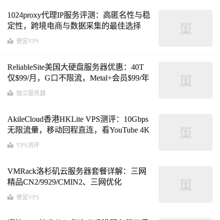
1024proxy代理IP服务评测：高匿名性与稳
定性，跨境电商与数据采集的最佳选择
便宜VPS
ReliableSite美国大硬盘服务器优惠：40T
仅$99/月，G口不限流，Metal+会员$99/年
升级更省钱
独立服务器
AkileCloud香港HKLite VPS测评：10Gbps
无限流量，移动回程直连，看YouTube 4K
速度21万+，流媒体DNS解锁实测
VPS测评
VMRack洛杉矶云服务器套餐详解：三网
精品CN2/9929/CMIN2、三网优化
163/10099/CMI、美国原生Cogent/Arelion
便宜VPS
线路全覆盖