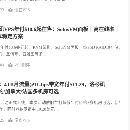
-23
便宜VPS
杉矶VPS年付$10.6起在售：SolusVM面板｜高在线率｜
本稳定方案
S年付10.6美元起，KVM架构，SolusVM面板，纯SSD RAID10存储，
矶、圣何塞、西雅图等多...
-04
VPS测评
惠：4TB月流量@1Gbps带宽年付$11.29，洛杉矶
/纽约/加拿大/法国多机房可选
年新年促销活动正式上线，本次活动依旧主打超低年付价格+多机房可选，新年
年，同时老款促销中 10.28美元/...
-25
便宜VPS