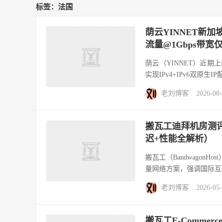
标签：法国
荫云YINNET新加坡
流量@1Gbps带宽仅
荫云（YINNET）近期上
实现IPv4+IPv6双原生
老刘博客
2026-08
搬瓦工迪拜机房测评：
迟+性能全解析）
搬瓦工（BandwagonH
量网络方案，强调国际互联
老刘博客
2026-05
搬瓦工E-Commerc