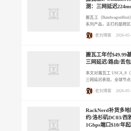
测：三网延迟224
搬瓦工（BandwagonHo
系列产品，主打的是跨区域
老刘博客
2026-05
搬瓦工年付$49.99
三网延迟/路由/丢
本文对搬瓦工 USCA_8
三网延迟表现、全球节点测
老刘博客
2026-05
RackNerd补
约/洛杉矶DC03/
1Gbps端口$10/