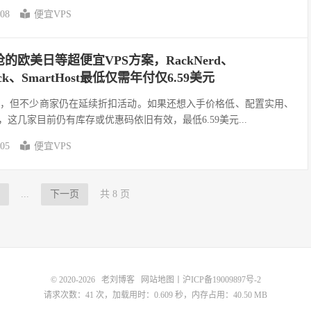
-08
便宜VPS
抢的欧美日等超便宜VPS方案，RackNerd、
Rock、SmartHost最低仅需年付仅6.59美元
束，但不少商家仍在延续折扣活动。如果还想入手价格低、配置实用、
，这几家目前仍有库存或优惠码依旧有效，最低6.59美元...
-05
便宜VPS
...
下一页
共 8 页
© 2020-2026
老刘博客
网站地图
丨
沪ICP备19009897号-2
请求次数：41 次，加载用时：0.609 秒，内存占用：40.50 MB