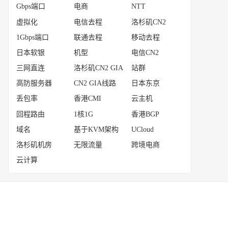
Gbps端口
电商
NTT
虚拟化
电信去程
洛杉矶CN2
1Gbps端口
联通去程
移动去程
日本软银
机型
电信CN2
三网直连
洛杉矶CN2 GIA
站群
高防服务器
CN2 GIA线路
日本东京
丢包率
香港CMI
云主机
回程路由
1核1G
香港BGP
域名
基于KVM架构
UCloud
洛杉矶机房
无限流量
跨境电商
云计算