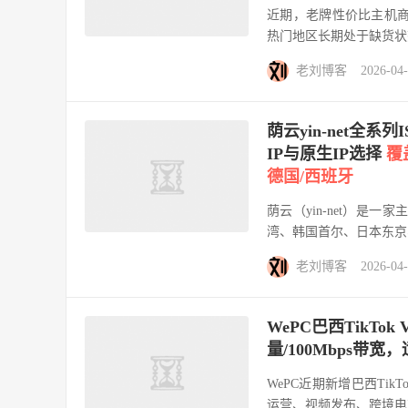
近期，老牌性价比主机商 
热门地区长期处于缺货状
老刘博客
2026-04
荫云yin-net全系
IP与原生IP选择
覆
德国/西班牙
荫云（yin-net）是一
湾、韩国首尔、日本东京
老刘博客
2026-04
WePC巴西TikTok
量/100Mbps带宽
WePC近期新增巴西TikT
运营、视频发布、跨境电