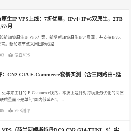
原生IP VPS上线：7折优惠，IPv4+IPv6双原生，2TB
$7/月
线新加坡原生IP VPS方案，新增新加坡原生IPv4资源，并支持IPv6，
IP配置。新加坡节点采用国际线路...
-03
便宜VPS
CN2 GIA E-Commerce套餐实测（含三网路由+延
ost）近年来主打的 E-Commerce线路，本质上是针对跨境业务优化的高质
质量而不是单纯“国内低延迟”。...
-05
VPS测评
e VPS（荷兰阿姆斯特丹DC9 CN2 GIA/EUNL_9）实