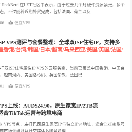
RackNerd 在LET社区中表示，由于过去几个月硬件资源紧张，多个
态。不过随着近期补货完成，包括法国、荷兰以及...
-06
便宜VPS
列ISP VPS测评与套餐整理：全球双ISP住宅IP，支持多
盖香港/台湾/韩国/日本/越南/马来西亚/美国/英国/法国/
家主打双ISP住宅属性IP VPS的云服务商，当前已覆盖中国香港、中国台
、越南河内、美国洛杉矶、英国伦敦、法国巴...
-01
便宜VPS
 VPS上线：AUD$24.90，原生家宽IP/2TB流
，适合TikTok运营与跨境电商
ok VPS节点，主打巴西原生家宽IP与独立IPv4地址，适合TikTok账号
商市场调研以及社交媒体多账号管理...