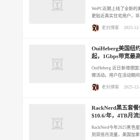
WePC近期上线了全新的美国
更贴近真实住宅用户，非常适合
老刘博客
2025-12
OuiHeberg美
起，1Gbps带宽最
OuiHeberg 近日
赠活动。用户在活动期间购买
老刘博客
2025-12
RackNerd黑五
$10.6/年，4TB
RackNerd今年20
到双倍月流量，美国加拿大