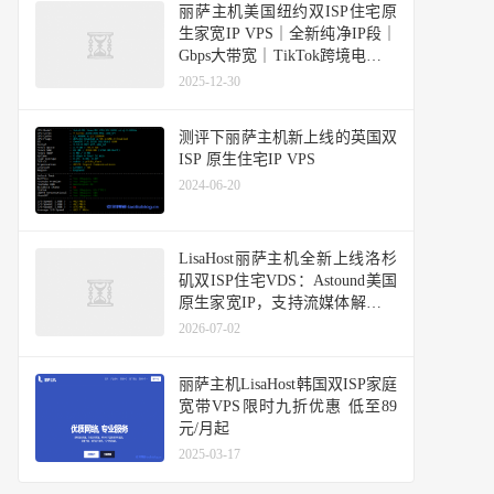
丽萨主机美国纽约双ISP住宅原
生家宽IP VPS｜全新纯净IP段｜
Gbps大带宽｜TikTok跨境电商首
选
2025-12-30
测评下丽萨主机新上线的英国双
ISP 原生住宅IP VPS
2024-06-20
LisaHost丽萨主机全新上线洛杉
矶双ISP住宅VDS：Astound美国
原生家宽IP，支持流媒体解锁与
跨境应用
2026-07-02
丽萨主机LisaHost韩国双ISP家庭
宽带VPS限时九折优惠 低至89
元/月起
2025-03-17