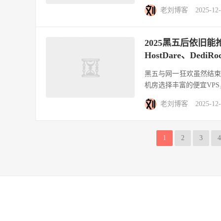
老刘博客
2025-12
2025黑五后依旧能
HostDare、Dedi
黑五与网一狂欢虽然结
机房选择丰富的便宜VPS
老刘博客
2025-12
1
2
3
4