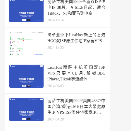
丽萨主机美国9929全新双ISP住
宅IP 38段，￥61.2/月起，适合
Tiktok、NF和亚马逊电商
2024-12-16
简单测评下LisaHost新上的香港
HGC双ISP原生住宅IP家宽VPS
2024-11-25
LisaHost丽萨主机英国双ISP
VPS只要￥61/月,解锁BBC
iPlayer,Tiktok等流媒体
2024-09-03
丽萨主机美国9929/美国4837/中
国台湾/香港CMI/日本大带宽原
生IP VPS,ISP类住宅家宽IP,原生
IP解锁TikTok数据好
2024-04-28