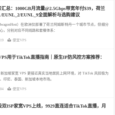
汇总：1000GB月流量@2.5Gbps带宽年付$39，荷兰
/EUNL_2/EUNL_9全面解析与选购建议
dwagonHost）在欧洲仅部署了荷兰阿姆斯特丹一个城市节点，但细分
心，分别对应不同线路和套餐体系：
-19
便宜VPS
VPS用于TikTok直播指南｜原生IP防风控方案推荐：
新加坡家宽 VPS 更接近真实当地居民上网环境，对 TikTok 风控极为
、印尼、泰国、新加坡本地市场。
-04
便宜VPS
2段双ISP家宽VPS上线，9929直连适合TikTok直播，月