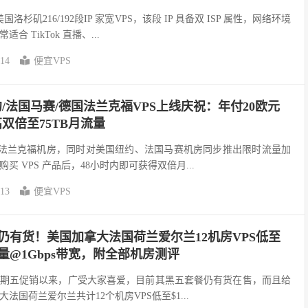
洛杉矶216/192段IP 家宽VPS，该段 IP 具备双 ISP 属性，网络环境
 TikTok 直播、...
-14
便宜VPS
国纽约/法国马赛/德国法兰克福VPS上线庆祝：年付20欧元
高双倍至75TB月流量
新增德国法兰克福机房，同时对美国纽约、法国马赛机房同步推出限时流量加
 VPS 产品后，48小时内即可获得双倍月...
-13
便宜VPS
套餐仍有货！美国加拿大法国荷兰爱尔兰12机房VPS低至
月流量@1Gbps带宽，附全部机房测评
25黑色星期五促销以来，广受大家喜爱，目前其黑五套餐仍有货在售，而且给
法国荷兰爱尔兰共计12个机房VPS低至$1...