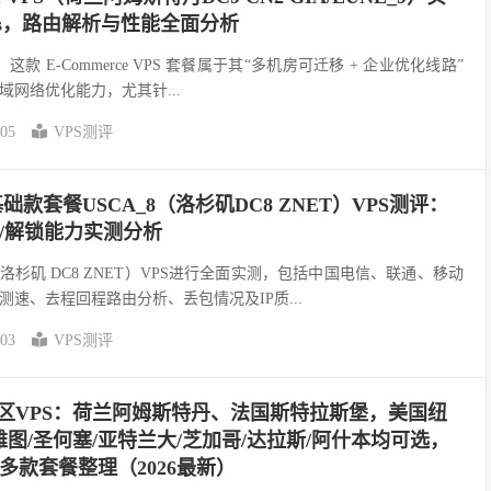
ms，路由解析与性能全面分析
st）这款 E-Commerce VPS 套餐属于其“多机房可迁移 + 企业优化线路”
网络优化能力，尤其针...
-05
VPS测评
基础款套餐USCA_8（洛杉矶DC8 ZNET）VPS测评：
包/解锁能力实测分析
（洛杉矶 DC8 ZNET）VPS进行全面实测，包括中国电信、联通、移动
速、去程回程路由分析、丢包情况及IP质...
-03
VPS测评
货多地区VPS：荷兰阿姆斯特丹、法国斯特拉斯堡，美国纽
西雅图/圣何塞/亚特兰大/芝加哥/达拉斯/阿什本均可选，
年起多款套餐整理（2026最新）