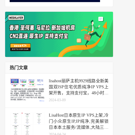
热门文章
lisahost丽萨主机9929线路全新美
国双ISP住宅优质纯净IP VPS上
架开售，支持支付宝，48小时无
条件退款
2024-03-09
LisaHost日本原生IP VPS上架,冷
门小众原生IP,IP纯净,完美解锁
日本本土服务/流媒体,大陆三网
优化网络
2024-04-24