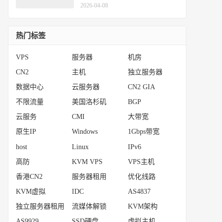
体解锁+AI全家桶支持
2026-04-08
热门标签
VPS
服务器
机房
CN2
主机
独立服务器
数据中心
云服务器
CN2 GIA
不限流量
美国洛杉矶
BGP
云服务
CMI
大带宽
原生IP
Windows
1Gbps带宽
host
Linux
IPv6
高防
KVM VPS
VPS主机
香港CN2
服务器租用
优化线路
KVM虚拟
IDC
AS4837
独立服务器租用
流媒体解锁
KVM架构
AS9929
SSD硬盘
虚拟主机