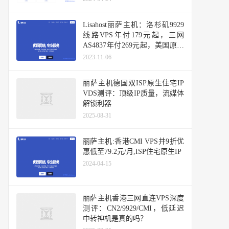
Lisahost丽萨主机：洛杉矶9929
线路VPS年付179元起，三网
AS4837年付269元起，美国原生
IP，可选高防
2023-11-06
丽萨主机德国双ISP原生住宅IP
VDS测评：顶级IP质量，流媒体
解锁利器
2025-08-31
丽萨主机:香港CMI VPS并9折优
惠低至79.2元/月,ISP住宅原生IP
2024-04-15
丽萨主机香港三网直连VPS深度
测评：CN2/9929/CMI，低延迟
中转神机是真的吗？