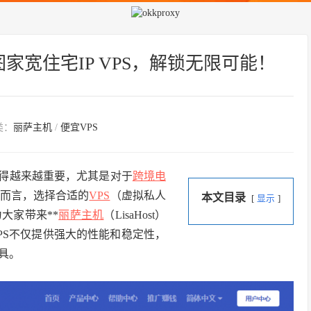
宽住宅IP VPS，解锁无限可能！
类：
丽萨主机
/
便宜VPS
变得越来越重要，尤其是对于
跨境电
而言，选择合适的
VPS
（虚拟私人
本文目录
显示
大家带来**
丽萨主机
（LisaHost）
PS不仅提供强大的性能和稳定性，
具。