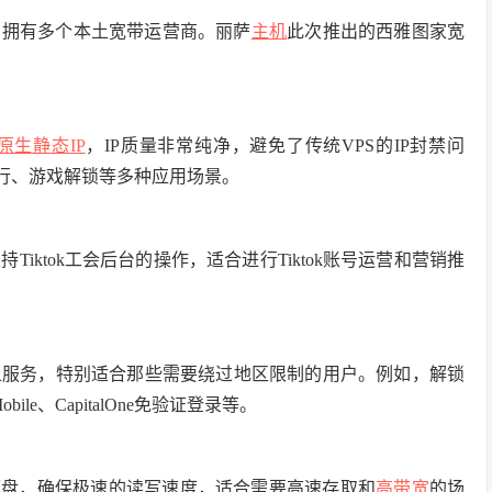
，拥有多个本土宽带运营商。丽萨
主机
此次推出的西雅图家宽
原生静态IP
，IP质量非常纯净，避免了传统VPS的IP封禁问
行、游戏解锁等多种应用场景。
Tiktok工会后台的操作，适合进行Tiktok账号运营和营销推
土服务，特别适合那些需要绕过地区限制的用户。例如，解锁
ile、CapitalOne免验证登录等。
硬盘，确保极速的读写速度，适合需要高速存取和
高带宽
的场