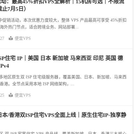
大促活动：最高45%折扣VPS全解析｜15机房可选｜不限流
截止7月5日）
进行年中促销活动，本次优惠力度较大，整体 VPS 产品最高可享受 45%折扣
海外热门节点，适合跨境业务、网站部署...
-27
便宜VPS
SP住宅 IP｜美国 日本 新加坡 马来西亚 印尼 英国 德
Pv4
线全球多地区原生双 ISP 住宅级服务器，覆盖美国、日本、新加坡、马来西
。全节点采用本地 ISP 网络架构，...
-25
便宜VPS
坡/日本/香港双ISP住宅VPS全面上线｜原生住宅IP·独享静
出多地区 双 ISP 家宽住宅 VPS 产品线，覆盖新加坡、日本、香港三大核心