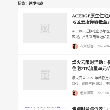
标签：跨境电商
ACEBGP原生住宅
地区云服务器低至29
ACEBGP近期推出多
区域。产品采用当地优质运营
老刘博客
2026-08
烟火云限时活动：德
住宅2TB流量40元/
烟火云自 2022 年起稳
CN2、德国三网9929、
老刘博客
2026-08
告别封号与低效！Ok