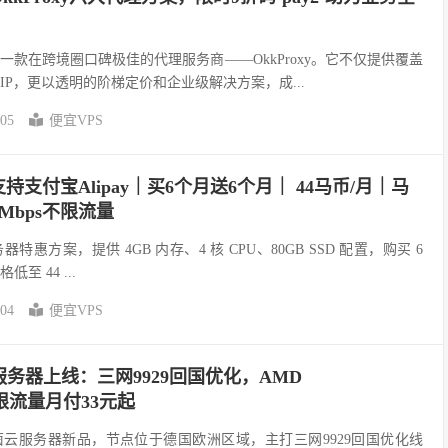
款在跨境圈口碑极佳的代理服务商——OkkProxy。它不仅提供覆盖
宅IP，更以透明的阶梯定价和企业级解决方案，成...
-05
便宜VPS
｜支持支付宝Alipay｜买6个月送6个月｜ 44马币/月｜马
Mbps不限流量
 云服务器特惠方案，提供 4GB 内存、4 核 CPU、80GB SSD 配置，购买 6
至 44 ...
-04
便宜VPS
务器上线：三网9929回国优化，AMD
不限流量月付33元起
云服务器新品，节点位于德国欧洲区域，主打三网9929回国优化线