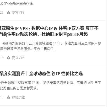
以及NVMe高速固态存储。
-28
便宜VPS
亚原生IP VPS / 数据中心IP & 住宅IP双方案 真正不
|住宅IP动态轮换，杜绝脏IP封号|$8.33/月起
012 年，深耕海外服务器与云计算领域超过 14 年，专注为亚洲及全球用户提
立服务器等产品与服务。平台主机房位...
-16
便宜VPS
宅代理深度实测测评｜全球动态住宅 IP 性价比之选
代理依托全球原生家庭宽带 IP 池、灵活无套路流量计费、完善的 API 与工
此类团队的日常运营需求。
-15
建站运维