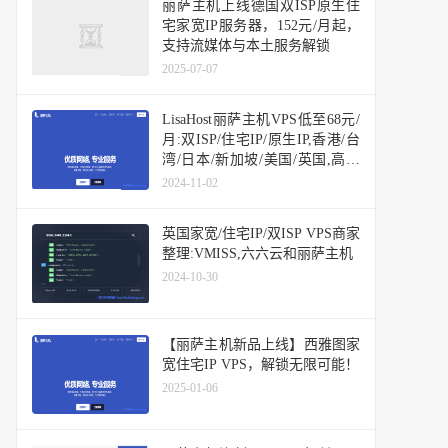
丽萨主机上线德国双ISP原生住
宅家宽IP服务器，152元/月起，
支持流媒体与本土服务解锁
2025-07-07
LisaHost丽萨主机VPS低至68元/
月:双ISP/住宅IP/原生IP,香港/台
湾/日本/新加坡/美国/英国,高速
线路CN2/CUII/CMI/AS4837
2024-11-02
英国家宽/住宅IP/双ISP VPS商家
整理:VMISS,六六云和丽萨主机
2024-10-30
【丽萨主机新品上线】西雅图家
宽住宅IP VPS，解锁无限可能！
2025-01-06