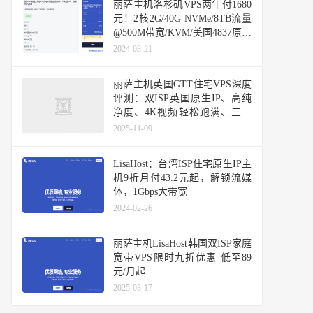
丽萨主机洛杉矶VPS两年付1680
元！2核2G/40G NVMe/8TB流量
@500M带宽/KVM/美国4837原生
IP，48h内可退款
2024-03-21
丽萨主机英国GTT住宅VPS深度
评测：双ISP英国原生IP、高纯
净度、4K视频轻松跑满、三网
基本直连
2025-11-09
LisaHost：台湾ISP住宅原生IP主
机9折月付43.2元起，解锁流媒
体，1Gbps大带宽
2024-02-26
丽萨主机LisaHost韩国双ISP家庭
宽带VPS限时九折优惠 低至89
元/月起
2025-03-17