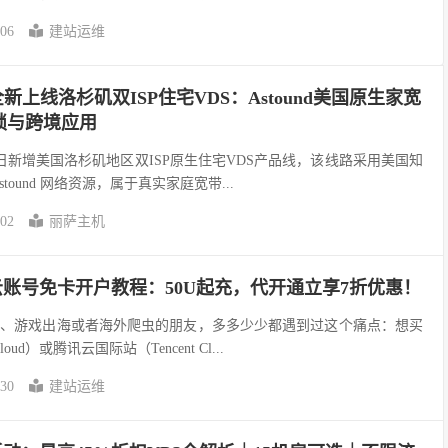
-06
建站运维
机全新上线洛杉矶双ISP住宅VDS：Astound美国原生家宽
锁与跨境应用
机）近日新增美国洛杉矶地区双ISP原生住宅VDS产品线，该线路采用美国知
tound 网络资源，属于真实家庭宽带...
-02
丽萨主机
讯云账号免卡开户教程：50U起充，代开通立享7折优惠！
商、游戏出海或者海外爬虫的朋友，多多少少都遇到过这个痛点：想买
oud）或腾讯云国际站（Tencent Cl...
-30
建站运维