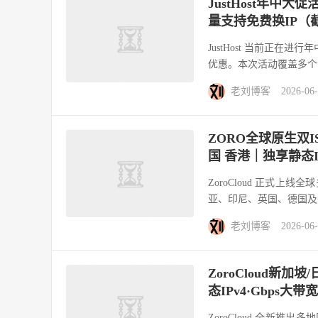
JustHost年中
量支持免费换IP（
JustHost 当前正在
优惠。本次活动覆盖多个
老刘博客
2026-06
ZORO全球原生双I
国 香港｜独享静态I
ZoroCloud 正式上
亚、印尼、英国、德国及香港
老刘博客
2026-06
ZoroCloud新加
态IPv4·Gbps大带宽
ZoroCloud 全新推