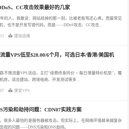
DDoS、CC攻击效果最好的几家
几年的人，我敢说：网站挂掉的那一刻，比被老板骂还心疼。而最常见
机，也不是开发写错代码，而是——DDoS攻击、CC攻击...
-12
建站运维
不限流量VPS低至$28.00/6个月，可选日本/香港/美国机
IA线路不限流量VPS活动，主打“续费终身同价 + 每日限量特价机型”，覆
机房，适合建站、跨境电商、开发测试等多...
-07
便宜VPS
NS污染和劫持问题：CDN07实践方案
戏，很多人最怕的是服务器被攻击。但实际上，在网络环境越来越复杂
忽视的问题——DNS污染和DNS劫持。