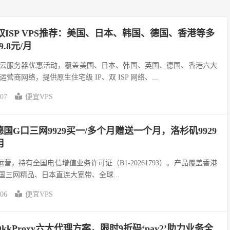
双ISP VPS推荐：美国、日本、韩国、德国、香港等多
.8元/月
地区云服务器优惠活动，覆盖美国、日本、韩国、英国、德国、香港六大
商网络，提供原生住宅级 IP、双 ISP 网络、...
-07
便宜VPS
国G口三网9929买一/多个月赠送一个月，洛杉矶9929
月
定运营，持有全国电信增值业务许可证（B1-20261793）。产品覆盖香港
美国三网精品、日本直连大宽带、全球...
-06
便宜VPS
kProxy六大代理方案，限时9折码‘pay2’助力业务全