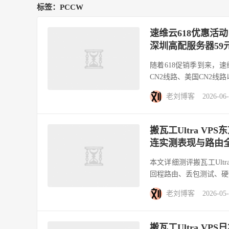
标签：PCCW
速维云618优惠活
深圳高配服务器59
随着618促销季到来，
CN2线路、美国CN2线
老刘博客
2026-06
搬瓦工Ultra VPS
连实测表现与路由
本文详细测评搬瓦工Ultra
回程路由、丢包测试、硬件
老刘博客
2026-05
搬瓦工Ultra VPS