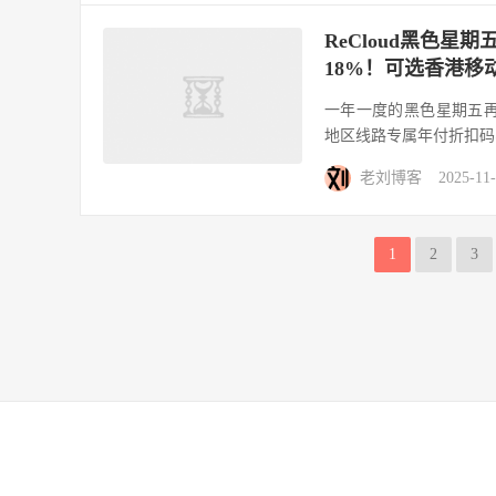
ReCloud黑色星
18%！可选香港移动快
一年一度的黑色星期五再次
地区线路专属年付折扣码、
老刘博客
2025-11
1
2
3