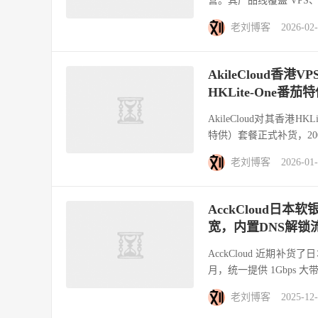
营。其产品线覆盖 VPS
老刘博客
2026-02
AkileCloud香港
HKLite-One
AkileCloud对其香港
特供）套餐正式补货，2000
老刘博客
2026-01
AcckCloud日本软
宽，内置DNS解锁
AcckCloud 近期补货了日
月，统一提供 1Gbps 大带
老刘博客
2025-12