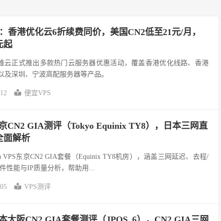
动：香港优化云6折续费同价，美国CN2低至21元/月，
元起
速维云正式推出多款热门云服务器优惠活动，覆盖香港优化线路、香港
路以及深圳、宁波高配服务器等产品。
-12
便宜VPS
东京CN2 GIA测评（Tokyo Equinix TY8），日本三网直
全面解析
 VPS东京CN2 GIA套餐（Equinix TY8机房），涵盖三网延迟、去程/
性能与IP质量分析，帮助用...
-05
VPS测评
日本大阪CN2 GIA套餐测评（JPOS_6），CN2 GIA三网