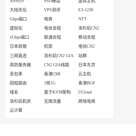
AS9929
SSD硬盘
虚拟主机
大陆优化
VPS测评
E3-1230
Gbps端口
电商
NTT
虚拟化
电信去程
洛杉矶CN2
1Gbps端口
联通去程
移动去程
日本软银
机型
电信CN2
三网直连
洛杉矶CN2 GIA
站群
高防服务器
CN2 GIA线路
日本东京
丢包率
香港CMI
云主机
回程路由
1核1G
香港BGP
域名
基于KVM架构
UCloud
洛杉矶机房
无限流量
跨境电商
云计算