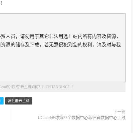
了！
外贸人员，请勿用于其它非法用途！站内所有内容及资源，
何资源的储存及下载，若无意侵犯到您的权利，请及时与我
Cloud的“快杰”云主机如何？OUTSTANDING？！
样
高性能云主机
下一篇
UCloud全球第33个数据中心菲律宾数据中心上线