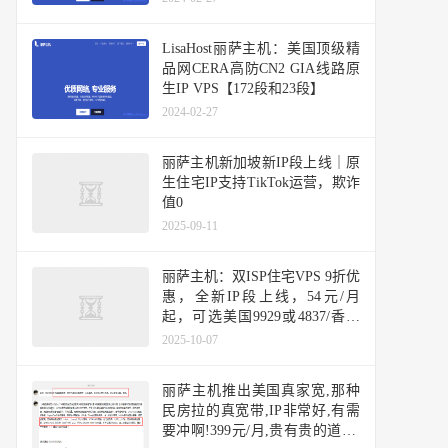
络、三网回程4837线路或9929线
路
LisaHost丽萨主机：美国顶级精
品网CERA高防CN2 GIA线路原
生IP VPS【172段和23段】
2024-02-27
丽萨主机新加坡新IP段上线｜原
生住宅IP支持TikTok运营，欺诈
值0
2025-09-11
丽萨主机：双ISP住宅VPS 9折优
惠，全新IP段上线，54元/月
起，可选美国9929或4837/香港
CMI/台湾省/新加坡/日本原生IP
2025-10-07
丽萨主机推出美国真家宽,那种
民房拉的真宽带,IP非常好,有需
要冲啊!399元/月,贵有贵的道理,