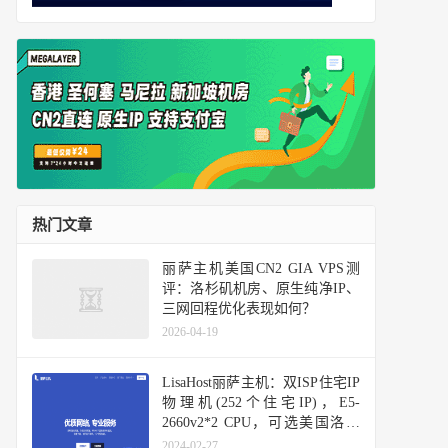
热门文章
丽萨主机美国CN2 GIA VPS测
评：洛杉矶机房、原生纯净IP、
三网回程优化表现如何？
2026-04-19
LisaHost丽萨主机：双ISP住宅IP
物理机(252个住宅IP)，E5-
2660v2*2 CPU，可选美国洛杉
矶三网回程CN2 GIA国际精品网
2024-02-27