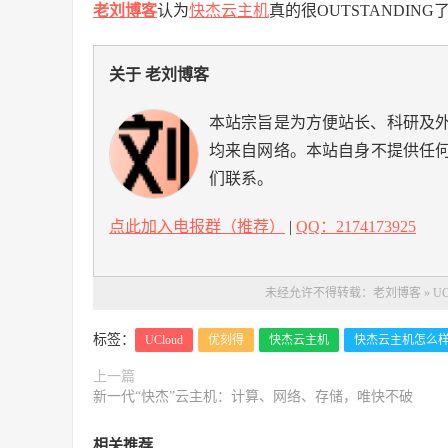
老刘博客
认为
快杰云主机
真的很OUTSTANDING
关于 老刘博客
本站宗旨是为方便站长、科研及
均来自网络。本站自身不提供任
们联系。
点此加入电报群（推荐）
|
QQ：2174173925
未经允许不得转载：
老刘博客
»
U
标签：
UCloud
优刻得
快杰云主机
快杰云主机怎么
上一篇
新一代“快杰”云主机：计算、网络、存储，唯快不破
相关推荐