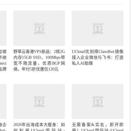
加坡
野草云香港VPS新品：2核2G
UCloud优刻得Clawdbot镜像
华纳
内存15GB SSD，100Mbps带
接入企业微信与飞书：打造
ect
宽不限流量、优质BGP网
私人AI助理
d品牌
络，年付5折优惠仅120元
海企
2026年出海成本大瘦身：如
无需备案&实名，即开即
al-
何利用UCloud国际站-
用！UCloud国际站-UCloud