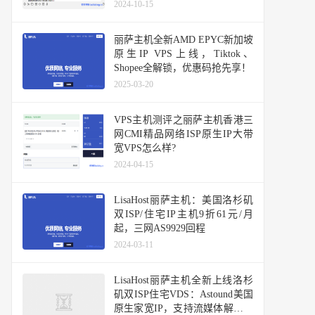
解锁所有美区服务,陨石级稀缺,
2024-10-15
美国静态家宽住宅独享IP不限流
量
丽萨主机全新AMD EPYC新加坡
原生IP VPS上线，Tiktok、
Shopee全解锁，优惠码抢先享！
2025-03-20
VPS主机测评之丽萨主机香港三
网CMI精品网络ISP原生IP大带
宽VPS怎么样?
2024-04-15
LisaHost丽萨主机：美国洛杉矶
双ISP/住宅IP主机9折61元/月
起，三网AS9929回程
2024-03-11
LisaHost丽萨主机全新上线洛杉
矶双ISP住宅VDS：Astound美国
原生家宽IP，支持流媒体解锁与