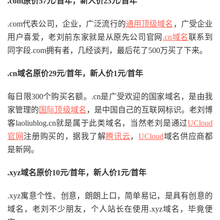
.com原价57元/首年，新人价23元/首年
.com代表公司，企业，广泛流行的
通用顶级域名
，广受企业
用户喜爱，老刘前东家就是从原先公司官网
.cn域名
联系到
同字段.com拥有者，几经谈判，最后花了500万买了下来。
.cn域名原价29元/首年，新人价1元/首年
每日限300个购买名额。.cn是广受欢迎的国家域名，是由我
家管理的
国际顶级域名
，是中国自己的互联网标识。老刘博
客laoliublog.cn就是属于此类域名，当然老刘是通过
UCloud
官网
注册购买的，据我了解
腾讯云
，
UCloud
域名供应商都
是新网。
.xyz域名原价10元/首年，新人价1元/首年
.xyz寓意个性、创意，朗朗上口，简单易记，是具有创意的
域名，老刘不少朋友，个人站长在使用.xyz域名，毕竟便