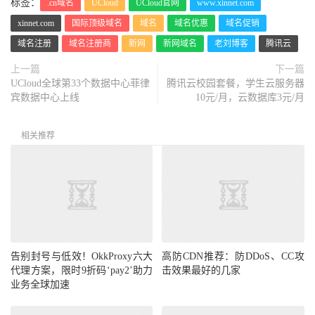
标签：
.cn域名
UCloud
UCloud官网
www.xinnet.com
xinnet.com
国际顶级域名
域名
域名优惠
域名促销
域名注册
域名注册商
新网
新网域名
老刘博客
腾讯云
上一篇
下一篇
UCloud全球第33个数据中心菲律
腾讯云校园套餐，学生云服务器
宾数据中心上线
10元/月，云数据库3元/月
相关推荐
告别封号与低效！OkkProxy六大
代理方案，限时9折码‘pay2’助力
高防CDN推荐：防DDoS、CC攻
业务全球加速
击效果最好的几家