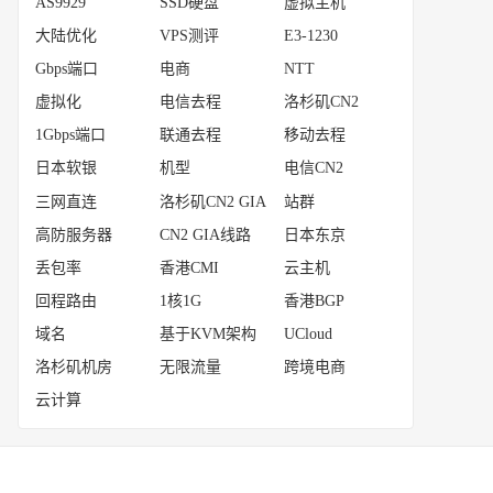
AS9929
SSD硬盘
虚拟主机
大陆优化
VPS测评
E3-1230
Gbps端口
电商
NTT
虚拟化
电信去程
洛杉矶CN2
1Gbps端口
联通去程
移动去程
日本软银
机型
电信CN2
三网直连
洛杉矶CN2 GIA
站群
高防服务器
CN2 GIA线路
日本东京
丢包率
香港CMI
云主机
回程路由
1核1G
香港BGP
域名
基于KVM架构
UCloud
洛杉矶机房
无限流量
跨境电商
云计算