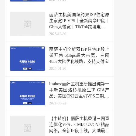
丽萨主机美国纽约双ISP住宅原
生家宽IP VPS｜全新纯净IP段｜
Gbps大带宽｜TikTok跨境电商首
选
2025-12-30
丽萨主机全新双ISP住宅IP段上
架开售:5Gbps超大带宽，三网
4837大陆优化线路，支持支付宝
2024-01-20
lisahost丽萨主机重磅推出纯净一
手新美国洛杉矶原生IP GIA产
品：美国CN2云主机VPS二期,解
锁大部分流媒体和TIKTOK等
2021-03-22
【中转机】丽萨主机香港三网直
连优化VPS，CMI/CU2/CN2精品
网络，全新IP段上线，大陆最低