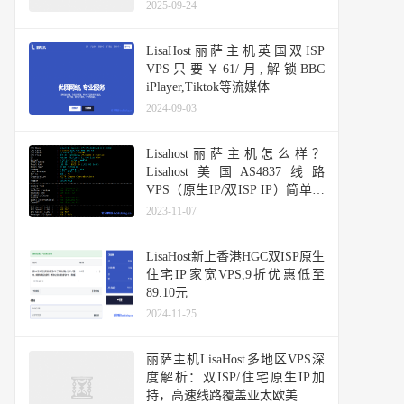
延迟8ms，48小时内免费换IP和
2025-09-24
全额退款
LisaHost丽萨主机英国双ISP
VPS只要￥61/月,解锁BBC
iPlayer,Tiktok等流媒体
2024-09-03
Lisahost丽萨主机怎么样？
Lisahost美国AS4837线路
VPS（原生IP/双ISP IP）简单测
评分享
2023-11-07
LisaHost新上香港HGC双ISP原生
住宅IP家宽VPS,9折优惠低至
89.10元
2024-11-25
丽萨主机LisaHost多地区VPS深
度解析：双ISP/住宅原生IP加
持，高速线路覆盖亚太欧美