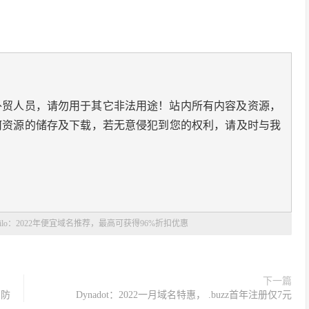
外贸人员，请勿用于其它非法用途！站内所有内容及资源，
何资源的储存及下载，若无意侵犯到您的权利，请及时与我
eSilo：2022年便宜域名推荐，最高可获得96%折扣优惠
下一篇
高防
Dynadot：2022一月域名特惠， .buzz首年注册仅7元