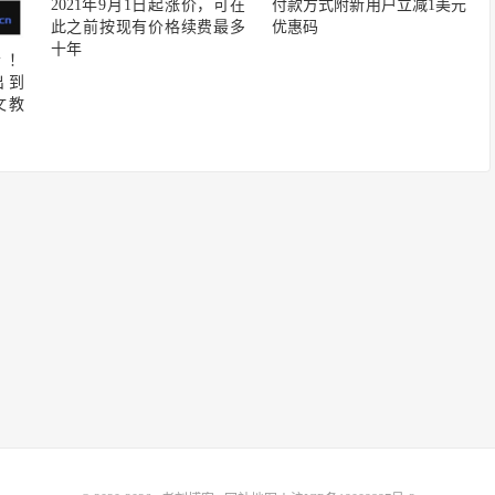
2021年9月1日起涨价，可在
付款方式附新用户立减1美元
此之前按现有价格续费最多
优惠码
十年
贵！
出到
文教