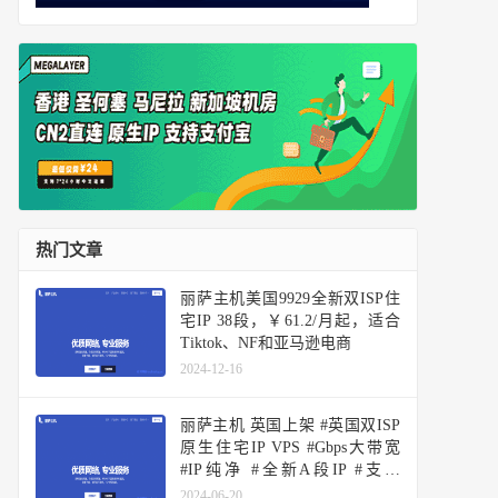
热门文章
丽萨主机美国9929全新双ISP住
宅IP 38段，￥61.2/月起，适合
Tiktok、NF和亚马逊电商
2024-12-16
丽萨主机 英国上架 #英国双ISP
原生住宅IP VPS #Gbps大带宽
#IP纯净 #全新A段IP #支持
Tiktok #解锁BBC iPlayer
2024-06-20