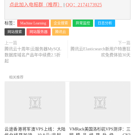
点此加入电报群（推荐）
|
QQ：2174173925
标签：
Machine Learning
企业搜索
异常监控
日志分析
网站搜索
网站服务器
腾讯云
上一篇
下一篇
腾讯云十周年|云服务器MySQL
腾讯云Elasticsearch新用户特惠狂
数据库域名产品年中续费2.5折
欢免费体验30天
起
相关推荐
云途香港将军澳VPS上线：大陆
VMRack美国洛杉矶VPS测评：三