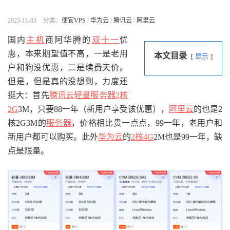
2023-11-03
分类：
便宜VPS
/
华为云
/
腾讯云
/
阿里云
国内
主机
商阿华腾的
双十一
优
惠，本来期望值不高，一是老用
本文目录
显示
户和狗没优惠，二是续费天价。
但是，但是真的没想到，力度还
挺大：首先
腾讯云轻量服务器
2核
2G
3M，只要88一年（新用户享受该优惠），
阿里云
的也是2
核2G3M的
服务器
，价格相比贵一点点，99一年，老用户和
新用户都可以购买。此外
华为云
的
2核4G
2M也是99一年，缺
点是限量。