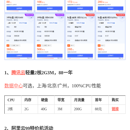
1、
腾讯云
轻量2核2G3M，88一年
数据中心
可选，上海/北京/广州，100%CPU性能
CPU
内存
硬盘
带宽
月流量
首年
购买
2核
2G
40G
3M
200G
88元
链接
2、阿里云99特价机活动