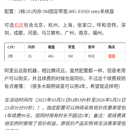
配置：2核/2G内存/3M固定带宽/40G ESSD entry系统盘
可选
机房
包含北京，杭州，上海，张家口，呼和浩特，深
圳，成都，河源，乌兰察布，广州，南京，福州。
CPU
内存
硬盘
带宽
首年
购买
2核
2G
40G
3M
99元
链接
阿里云这款机器，相比腾讯云，虽然配置都一样，但是老用
户可以购买，并且续费的时候也是同价。不过这个续费规则
有点难懂：（很多大聪明说是可以用4年，希望是这样吧）
在活动时间内（2023年10月31日0点0分0秒至2026年3月31日
23点59分59秒；），指定配置可以持续采用低价优惠享受包
1年续费99元，但同时保有时长不超过2年；备注：若续费其
他实例时使用了低价权益，原低价产品实例将无法再享受低