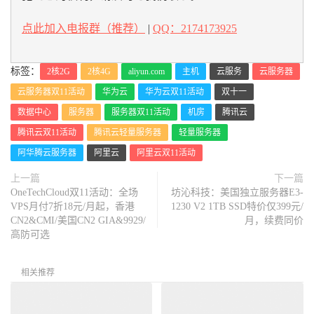
点此加入电报群（推荐）
|
QQ：2174173925
标签：
2核2G
2核4G
aliyun.com
主机
云服务
云服务器
云服务器双11活动
华为云
华为云双11活动
双十一
数据中心
服务器
服务器双11活动
机房
腾讯云
腾讯云双11活动
腾讯云轻量服务器
轻量服务器
阿华腾云服务器
阿里云
阿里云双11活动
上一篇
下一篇
OneTechCloud双11活动：全场
坊沁科技：美国独立服务器E3-
VPS月付7折18元/月起，香港
1230 V2 1TB SSD特价仅399元/
CN2&CMI/美国CN2 GIA&9929/
月，续费同价
高防可选
相关推荐