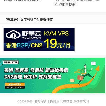
jing
,
ChinaMobile
$1.99限量秒杀！
11
221.183
.
46.174
47.20
 ms  AS9808  
China
,
Bei
jing
,
ChinaMobile
12
221.183
.
130.134
48.87
 ms  AS9808  
China
,
Be
【野草云】香港VPS年付也很便宜
ijing
,
ChinaMobile
13
  cachedns03
.
bj
.
chinamobile
.
com 
(
221.179
.
155.1
61
)
49.35
 ms  AS56048  
China
,
Beijing
,
ChinaMob
ile
------------------------------------------------
----------------------
上海移动
traceroute to 
211.136
.
112.200
(
211.136
.
112.200
),
30
 hops max
,
32
byte
 packets

1
156.251
.
226.25
0.43
 ms  AS40065  
China
,
Hon
g
Kong
,
 cloudinnovation
.
org

2
*
3
23.225
.
55
-
42.ceranetworks
.
com 
(
23.225
.
55.42
)
0.59
 ms  AS40065  
China
,
Hong
Kong
,
 ceranetwork
s
.
com

4
23.225
.
55
-
33.ceranetworks
.
com 
(
23.225
.
55.33
)
0.64
 ms  AS40065  
China
,
Hong
Kong
,
 ceranetwork
s
.
com

© 2020-2026
老刘博客
网站地图
丨
沪ICP备19009897号-2
5
23.225
.
55.54
1.37
 ms  AS40065  
China
,
Hong
Kong
,
 ceranetworks
.
com
