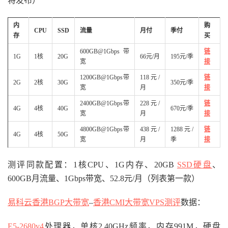
将发布）
内
购
CPU
SSD
流量
月付
季付
存
买
600GB@1Gbps带
链
1G
1核
20G
66元/月
195元/季
宽
接
1200GB@1Gbps带
118元/
链
2G
2核
30G
350元/季
宽
月
接
2400GB@1Gbps带
228元/
链
4G
4核
40G
670元/季
宽
月
接
4800GB@1Gbps带
438元/
1288元/
链
4G
4核
50G
宽
月
季
接
测评同款配置：1核CPU、1G内存、20GB
SSD硬盘
、
600GB月流量、1Gbps带宽、52.8元/月（列表第一款）
易科云香港BGP
大带宽
–
香港CMI大带宽
VPS测评
数据：
E5-2680v4
处理器，单核2.40GHz频率，内存991M，硬盘