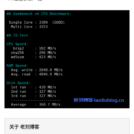
traceroute to 
202.106
.
50.1
(
202.106
.
50.1
),
30
 ho
ps max
,
32
byte
 packets

1
156.251
.
226.25
0.59
 ms  AS40065  
China
,
Hon
g
Kong
,
 cloudinnovation
.
org

2
*
3
23.225
.
55
-
42.ceranetworks
.
com 
(
23.225
.
55.42
)
0.54
 ms  AS40065  
China
,
Hong
Kong
,
 ceranetwork
s
.
com

4
23.225
.
55
-
33.ceranetworks
.
com 
(
23.225
.
55.33
)
0.57
 ms  AS40065  
China
,
Hong
Kong
,
 ceranetwork
s
.
com

5
23.225
.
55.54
1.36
 ms  AS40065  
China
,
Hong
Kong
,
 ceranetworks
.
com

6
223.120
.
2.53
1.39
 ms  AS58453  
China
,
Hong
Kong
,
ChinaMobile
7
223.120
.
22.106
27.30
 ms  AS58453  
China
,
Sh
anghai
,
ChinaMobile
8
221.183
.
89.174
28.14
 ms  AS9808  
China
,
Sha
nghai
,
ChinaMobile
9
221.183
.
89.69
27.89
 ms  AS9808  
China
,
Shan
ghai
,
ChinaMobile
10
*
11
*
12
*
关于 老刘博客
13
*