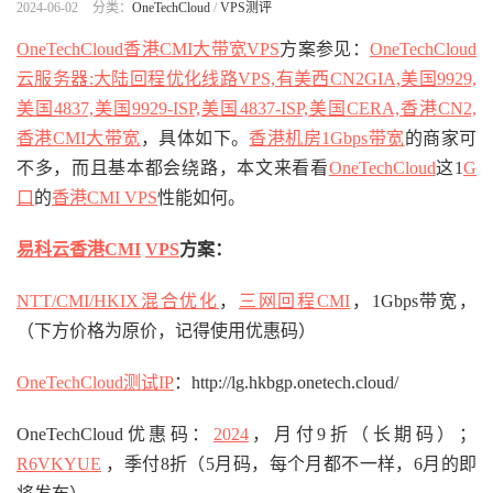
2024-06-02
分类：
OneTechCloud
/
VPS测评
OneTechCloud香港CMI
大带宽VPS
方案参见：
OneTechCloud
云服务器:大陆回程优化线路VPS,有美西CN2GIA,美国9929,
美国4837,美国9929-ISP,美国4837-ISP,美国CERA,香港CN2,
香港CMI大带宽
，具体如下。
香港机房
1Gbps带宽
的商家可
不多，而且基本都会绕路，本文来看看
OneTechCloud
这1
G
口
的
香港CMI VPS
性能如何。
易科云香港CMI
VPS
方案：
NTT/CMI/HKIX混合优化
，
三网回程CMI
，1Gbps带宽，
（下方价格为原价，记得使用优惠码）
OneTechCloud测试IP
：http://lg.hkbgp.onetech.cloud/
OneTechCloud优惠码：
2024
，月付9折（长期码）；
R6VKYUE
，季付8折（5月码，每个月都不一样，6月的即