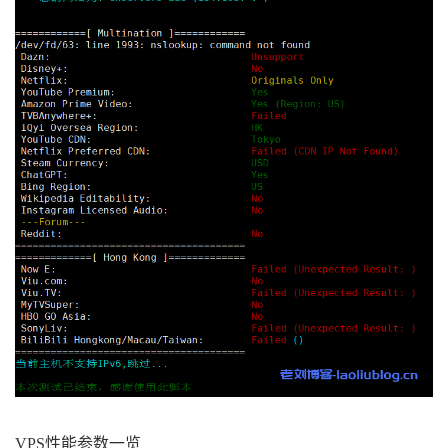
5
23.225
.
55.54
1.21
 ms  AS40065  
China
,
Hong
Kong
,
 ceranetworks
.
com

6
223.120
.
2.53
1.72
 ms  AS58453  
China
,
Hong
Kong
,
ChinaMobile
7
223.120
.
3.182
27.53
 ms  AS58453  
China
,
Sha
nghai
,
ChinaMobile
8
221.183
.
89.174
29.19
 ms  AS9808  
China
,
Sha
nghai
,
ChinaMobile
9
221.183
.
89.69
28.96
 ms  AS9808  
China
,
Shan
ghai
,
ChinaMobile
10
*
11
*
12
221.183
.
90.214
35.25
 ms  AS9808  
China
,
Gua
ngdong
,
Guangzhou
,
ChinaMobile
13
*
14
*
15
202.105
.
158.45
37.51
 ms  AS4134  
China
,
Gua
ngdong
,
Shenzhen
,
ChinaTelecom
16
*
17
58.60
.
188.222
36.92
 ms  AS4134  
China
,
Guan
gdong
,
Shenzhen
,
ChinaTelecom
------------------------------------------------
----------------------
北京联通
VPS性能参数一览