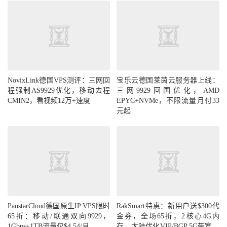
------------------------------------------------
----------------------
北京移动
traceroute to 
221.179
.
155.161
(
221.179
.
155.161
),
30
 hops max
,
32
byte
 packets

1
156.251
.
226.25
0.48
 ms  AS40065  
China
,
Hon
g
Kong
,
 cloudinnovation
.
org

2
*
NovixLink德国VPS测评：三网回
宝乐云德国莱茵云服务器上线：
3
23.225
.
55
-
42.ceranetworks
.
com 
(
23.225
.
55.42
)
程强制AS9929优化，移动去程
三网9929回国优化，AMD
0.57
 ms  AS40065  
China
,
Hong
Kong
,
 ceranetwork
CMIN2，看视频12万+速度
EPYC+NVMe，不限流量月付33
s
.
com

元起
4
23.225
.
55
-
33.ceranetworks
.
com 
(
23.225
.
55.33
)
0.56
 ms  AS40065  
China
,
Hong
Kong
,
 ceranetwork
s
.
com

5
23.225
.
55.54
2.08
 ms  AS40065  
China
,
Hong
Kong
,
 ceranetworks
.
com

6
223.120
.
2.53
1.17
 ms  AS58453  
China
,
Hong
Kong
,
ChinaMobile
7
*
8
221.183
.
55.114
39.86
 ms  AS9808  
China
,
Bei
jing
,
ChinaMobile
PanstarCloud德国原生IP VPS限时
RakSmart特惠：新用户送$300代
9
221.183
.
25.201
46.46
 ms  AS9808  
China
,
Bei
65折：移动/联通双向9929，
金券，全场65折，2核心4G内
jing
,
ChinaMobile
10
221.183
.
89.118
45.48
 ms  AS9808  
China
,
Bei
1Gbps+1TB流量仅$4.54/月
存，大陆优化VIP/BGP 5G带宽，