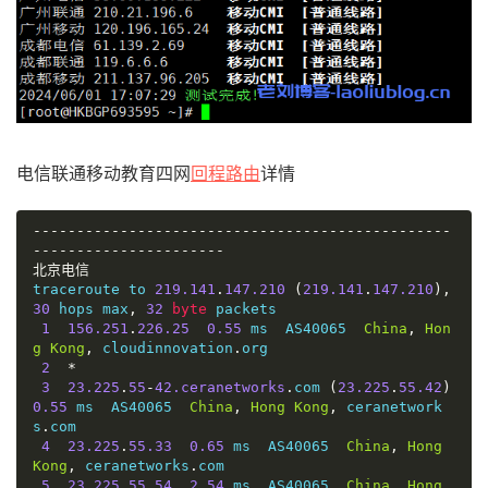
电信联通移动教育四网
回程路由
详情
------------------------------------------------
----------------------
北京电信
traceroute to 
219.141
.
147.210
(
219.141
.
147.210
),
30
 hops max
,
32
byte
 packets

1
156.251
.
226.25
0.55
 ms  AS40065  
China
,
Hon
g
Kong
,
 cloudinnovation
.
org

2
*
3
23.225
.
55
-
42.ceranetworks
.
com 
(
23.225
.
55.42
)
0.55
 ms  AS40065  
China
,
Hong
Kong
,
 ceranetwork
s
.
com

4
23.225
.
55.33
0.65
 ms  AS40065  
China
,
Hong
Kong
,
 ceranetworks
.
com

5
23.225
.
55.54
2.54
 ms  AS40065  
China
,
Hong