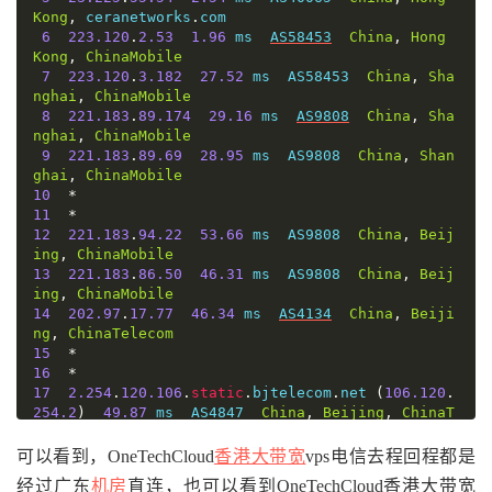
Kong
,
 ceranetworks
.
com

6
223.120
.
2.53
1.96
 ms  
AS58453
China
,
Hong
Kong
,
ChinaMobile
7
223.120
.
3.182
27.52
 ms  AS58453  
China
,
Sha
nghai
,
ChinaMobile
8
221.183
.
89.174
29.16
 ms  
AS9808
China
,
Sha
nghai
,
ChinaMobile
9
221.183
.
89.69
28.95
 ms  AS9808  
China
,
Shan
ghai
,
ChinaMobile
10
*
11
*
12
221.183
.
94.22
53.66
 ms  AS9808  
China
,
Beij
ing
,
ChinaMobile
13
221.183
.
86.50
46.31
 ms  AS9808  
China
,
Beij
ing
,
ChinaMobile
14
202.97
.
17.77
46.34
 ms  
AS4134
China
,
Beiji
ng
,
ChinaTelecom
15
*
16
*
17
2.254
.
120.106
.
static
.
bjtelecom
.
net 
(
106.120
.
254.2
)
49.87
 ms  AS4847  
China
,
Beijing
,
ChinaT
elecom
18
  bj141
-
147
-
210.bjtelecom
.
net 
(
219.141
.
147.21
可以看到，OneTechCloud
香港大带宽
vps电信去程回程都是
0
)
47.32
 ms  AS4847  
China
,
Beijing
,
ChinaTelec
经过广东
机房
直连，也可以看到OneTechCloud香港大带宽
om