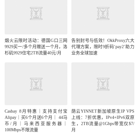
4
23.225
.
55.33
0.52
 ms  AS40065  
China
,
Hong
Kong
,
 ceranetworks
.
com

5
23.225
.
55.54
1.17
 ms  AS40065  
China
,
Hong
Kong
,
 ceranetworks
.
com

6
223.120
.
2.53
6.97
 ms  AS58453  
China
,
Hong
Kong
,
ChinaMobile
7
223.120
.
3.178
27.37
 ms  AS58453  
China
,
Sha
烟火云限时活动：德国G口三网
告别封号与低效！OkkProxy六大
nghai
,
ChinaMobile
9929买一/多个月赠送一个月，洛
代理方案，限时9折码‘pay2’助力
8
221.183
.
89.174
28.55
 ms  AS9808  
China
,
Sha
杉矶9929住宅2TB流量40元/月
业务全球加速
nghai
,
ChinaMobile
9
*
10
221.183
.
89.50
30.44
 ms  AS9808  
China
,
Shan
ghai
,
ChinaMobile
11
*
12
*
13
219.158
.
46.153
38.34
 ms  AS4837  
China
,
Gua
ngdong
,
Guangzhou
,
ChinaUnicom
14
*
15
157.18
.
0.242
38.73
 ms  AS17816  
China
,
Guan
gdong
,
Guangzhou
,
ChinaUnicom
Casbay 8月特惠｜支持支付宝
荫云YINNET新加坡原生IP VPS
16
120.80
.
144.34
41.29
 ms  AS17623  
China
,
Gua
Alipay｜买6个月送6个月｜ 44马
上线：7折优惠，IPv4+IPv6双原
ngdong
,
Shenzhen
,
ChinaUnicom
币/月｜马来西亚服务器｜
生，2TB流量@1Gbps带宽仅$7/
17
  dns2
-
ftcg
.
gdsz
.
cncnet
.
net 
(
210.21
.
196.6
)
3
100Mbps不限流量
月
8.29
 ms  AS17623  
China
,
Guangdong
,
Shenzhen
,
Ch
inaUnicom