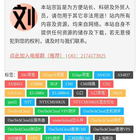
14
*
本站宗旨是为方便站长、科研及外贸人
15
*
16
202.106
.
50.1
45.98
 ms  AS4808  
China
,
Beiji
员，请勿用于其它非法用途！站内所有
ng
,
ChinaUnicom
内容及资源，均来自网络。本站自身不
------------------------------------------------
提供任何资源的储存及下载，若无意侵
----------------------
犯到您的权利，请及时与我们联系。
上海联通
traceroute to 
210.22
.
97.1
(
210.22
.
97.1
),
30
 hops 
max
,
32
byte
 packets

点此加入电报群（推荐）
|
QQ：2174173925
1
156.251
.
226.25
0.57
 ms  AS40065  
China
,
Hon
g
Kong
,
 cloudinnovation
.
org

2
*
标签：
10G带宽
1Gbps大带宽
1Gbps带宽
AS4134
AS4837
3
23.225
.
55
-
42.ceranetworks
.
com 
(
23.225
.
55.42
)
0.61
 ms  AS40065  
China
,
Hong
Kong
,
 ceranetwork
AS58453
AS9808
BGP
CMI
CMI线路
CN2
s
.
com

4
23.225
.
55.33
0.62
 ms  AS40065  
China
,
Hong
CN2GIA
E5-2680v
E5-2680v4
G口
G口带宽
HKIX
Kong
,
 ceranetworks
.
com

iperf3
NTT
NTT/CMI/HKIX
NTT/CMI/HKIX混合优化
5
23.225
.
55.54
2.43
 ms  AS40065  
China
,
Hong
Kong
,
 ceranetworks
.
com

OneTechCloud
OneTechCloud VPS测评
OneTechCloud主机测评
6
223.120
.
2.53
6.82
 ms  AS58453  
China
,
Hong
Kong
,
ChinaMobile
OneTechCloud云服务器
onetechcloud怎么样
OneTechCloud测评
7
223.120
.
3.182
27.61
 ms  AS58453  
China
,
Sha
OneTechCloud测试IP
OneTechCloud香港CMI
OneTechCloud香港VPS
nghai
,
ChinaMobile
8
221.183
.
89.174
28.50
 ms  AS9808  
China
,
Sha
SSD硬盘
VPS
VPS测评
三网回程CMI
上海移动