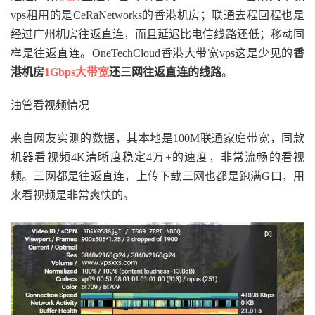
vps租用的是CeRaNetworks的香港机房；联通去程回程也是
------------------------------------------------
经过广州机房往返直连，而且延迟比电信线路还低；移动同
----------------------
上海电信
样是往返直连。OneTechCloud香港大带宽vps这是少见的
香
traceroute to 
202.96
.
209.133
(
202.96
.
209.133
),
3
港机房
1Gbps大带宽
还三网往返直连的线路
。
0
 hops max
,
32
byte
 packets

1
156.251
.
226.25
1.12
 ms  AS40065  
China
,
Hon
g
Kong
,
 cloudinnovation
.
org

油管看视频情况
2
*
3
23.225
.
55
-
42.ceranetworks
.
com 
(
23.225
.
55.42
)
来自网友实测的数据，其本地是100M联通家庭带宽，同款
0.50
 ms  AS40065  
China
,
Hong
Kong
,
 ceranetwork
s
.
com

机器看视频4K清晰度稳定4万+的速度，非常流畅的看视
4
23.225
.
55.33
0.65
 ms  AS40065  
China
,
Hong
频。三网都是往返直连，上传下载三网也都是跑满G口，用
Kong
,
 ceranetworks
.
com

5
23.225
.
55.54
5.77
 ms  AS40065  
China
,
Hong
来看视频是非常爽快的。
Kong
,
 ceranetworks
.
com

6
223.120
.
2.53
1.31
 ms  AS58453  
China
,
Hong
Kong
,
ChinaMobile
7
223.120
.
22.106
27.48
 ms  AS58453  
China
,
Sh
anghai
,
ChinaMobile
8
221.183
.
89.174
28.12
 ms  AS9808  
China
,
Sha
nghai
,
ChinaMobile
9
221.183
.
89.69
27.99
 ms  AS9808  
China
,
Shan
ghai
,
ChinaMobile