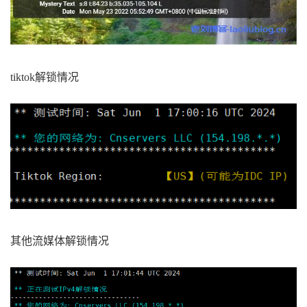
10
*
11
*
12
*
13
*
14
*
15
101.95
.
89.158
30.92
 ms  AS4812  
China
,
Shan
ghai
,
ChinaTelecom
tiktok解锁情况
16
124.74
.
229.230
33.13
 ms  AS4812  
China
,
Sha
nghai
,
ChinaTelecom
17
  ns
-
pd
.
online
.
sh
.
cn 
(
202.96
.
209.133
)
29.22
 m
s  AS4812  
China
,
Shanghai
,
ChinaTelecom
------------------------------------------------
----------------------
深圳电信
traceroute to 
58.60
.
188.222
(
58.60
.
188.222
),
30
hops max
,
32
byte
 packets

1
156.251
.
226.25
0.59
 ms  AS40065  
China
,
Hon
g
Kong
,
 cloudinnovation
.
org

2
*
其他流媒体解锁情况
3
23.225
.
55
-
42.ceranetworks
.
com 
(
23.225
.
55.42
)
0.55
 ms  AS40065  
China
,
Hong
Kong
,
 ceranetwork
s
.
com

4
23.225
.
55.33
0.66
 ms  AS40065  
China
,
Hong
Kong
,
 ceranetworks
.
com
