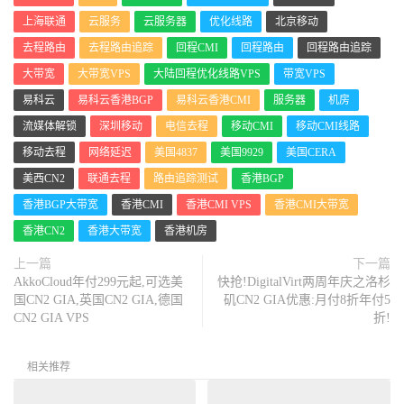
nghai
,
ChinaMobile
上海联通
云服务
云服务器
优化线路
北京移动
9
*
10
221.183
.
89.50
30.56
 ms  AS9808  
China
,
Shan
去程路由
去程路由追踪
回程CMI
回程路由
回程路由追踪
ghai
,
ChinaMobile
11
221.183
.
94.2
30.06
 ms  AS9808  
China
,
Shang
大带宽
大带宽VPS
大陆回程优化线路VPS
带宽VPS
hai
,
ChinaMobile
易科云
易科云香港BGP
易科云香港CMI
服务器
机房
12
219.158
.
46.141
38.46
 ms  
AS4837
China
,
Sha
nghai
,
ChinaUnicom
流媒体解锁
深圳移动
电信去程
移动CMI
移动CMI线路
13
*
移动去程
网络延迟
美国4837
美国9929
美国CERA
14
*
15
*
美西CN2
联通去程
路由追踪测试
香港BGP
16
210.22
.
97.1
32.31
 ms  AS17621  
China
,
Shang
hai
,
ChinaUnicom
香港BGP大带宽
香港CMI
香港CMI VPS
香港CMI大带宽
香港CN2
香港大带宽
香港机房
------------------------------------------------
----------------------
上一篇
下一篇
深圳联通
AkkoCloud年付299元起,可选美
快抢!DigitalVirt两周年庆之洛杉
traceroute to 
210.21
.
196.6
(
210.21
.
196.6
),
30
 ho
国CN2 GIA,英国CN2 GIA,德国
矶CN2 GIA优惠:月付8折年付5
ps max
,
32
byte
 packets

1
156.251
.
226.25
0.52
 ms  AS40065  
China
,
Hon
CN2 GIA VPS
折!
g
Kong
,
 cloudinnovation
.
org

2
*
3
23.225
.
55
-
42.ceranetworks
.
com 
(
23.225
.
55.42
)
相关推荐
0.53
 ms  AS40065  
China
,
Hong
Kong
,
 ceranetwork
s
.
com
